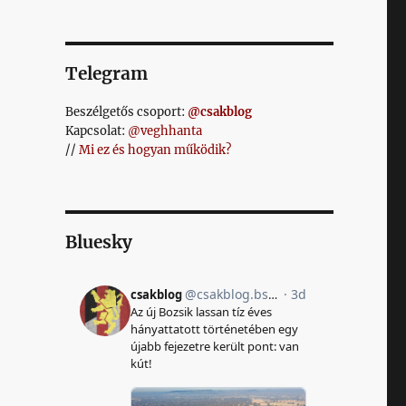
Telegram
Beszélgetős csoport:
@csakblog
Kapcsolat:
@veghhanta
//
Mi ez és hogyan működik?
Bluesky