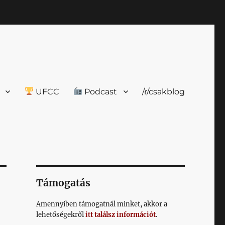
UFCC
Podcast
/r/csakblog
Támogatás
Amennyiben támogatnál minket, akkor a
lehetőségekről
itt találsz információt
.