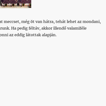
t meccset, még öt van hátra, tehát lehet az mondani,
árunk. Ha pedig féltáv, akkor illendő valamiféle
nni az eddig látottak alapján.
eddigi felkészülési meccsek alapján”