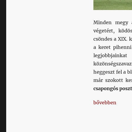
by
RW
című
bejegyzéshez
Minden megy a
végetért, ködö
csöndes a XIX. 
a keret pihenni
legjobbjainka
közönségszava
heggeszt fel a b
már szokott ke
csapongós poszt
„Félszezon-ért
bővebben