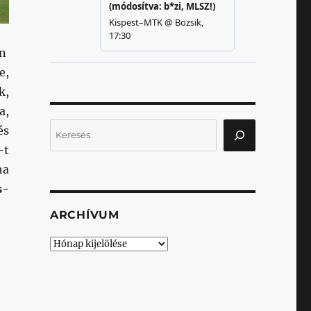
on
e,
k,
a,
Keresés
és
-t
ha
s-
ARCHÍVUM
Archívum