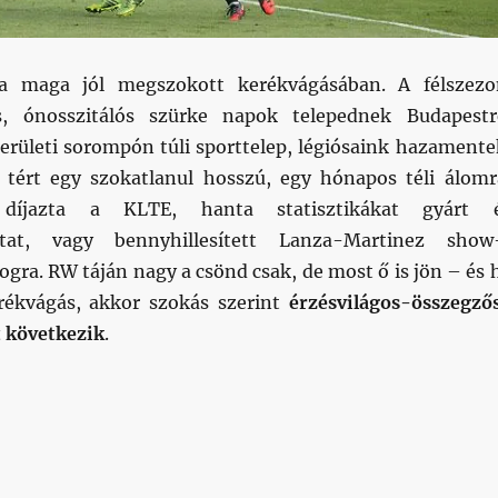
 maga jól megszokott kerékvágásában. A félszez
s, ónosszitálós szürke napok telepednek Budapestr
kerületi sorompón túli sporttelep, légiósaink hazamente
 tért egy szokatlanul hosszú, egy hónapos téli álomr
t díjazta a KLTE, hanta statisztikákat gyárt 
ztat, vagy bennyhillesített Lanza-Martinez show
logra. RW táján nagy a csönd csak, de most ő is jön – és 
rékvágás, akkor szokás szerint
érzésvilágos-összegző
 következik
.
ékelő by RW”