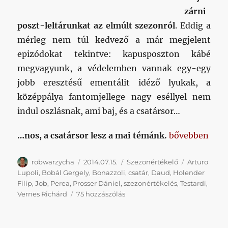
zárni
poszt-leltárunkat az elmúlt szezonról
. Eddig a
mérleg nem túl kedvező a már megjelent
epizódokat tekintve: kapusposzton kábé
megvagyunk, a védelemben vannak egy-egy
jobb eresztésű ementálit idéző lyukak, a
középpálya fantomjellege nagy eséllyel nem
indul oszlásnak, ami baj, és a csatársor…
„Poszt a poszt
…nos, a csatársor lesz a mai témánk.
bővebben
Szerző
Közzétéve
Kategória
Címke
robwarzycha
2014.07.15.
Szezonértékelő
Arturo
Lupoli
,
Bobál Gergely
,
Bonazzoli
,
csatár
,
Daud
,
Holender
Filip
,
Job
,
Perea
,
Prosser Dániel
,
szezonértékelés
,
Testardi
,
Poszt
Vernes Richárd
75 hozzászólás
a
posztokról
4.: