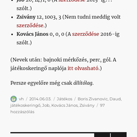
szólt.)
Zsivány
12, 1003, 3 (Nem tudni meddig volt
szerződése
.)
Kovács János
0, 0, 0 (A
szerződése
2016-ig
szólt.)
(Nevek után: bajnoki mérkőzés, perc, gól. A
játékoskeringő naplója
itt olvasható
.)
Persze egyelőre még csak
állítólag
.
Szerző
Közzétéve
Kategória
Címke
vh
2014.06.03.
Játékos
Boris Zivanovic
,
Daud
,
játékoskeringő
,
Job
,
Kovács János
,
Zsivány
97
Nyári
hozzászólás
távozók:
első
eresztés