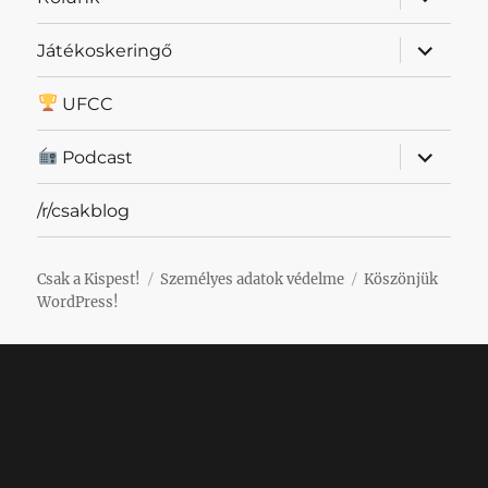
szétnyit
almenü
Játékoskeringő
szétnyit
UFCC
almenü
Podcast
szétnyit
/r/csakblog
Csak a Kispest!
Személyes adatok védelme
Köszönjük
WordPress!