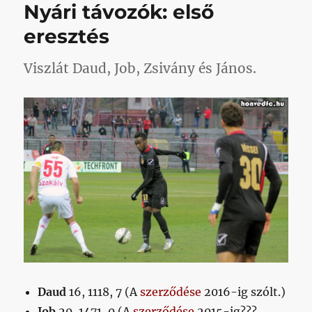
Nyári távozók: első
a
csatársor
eresztés
című
bejegyzéshez
Viszlát Daud, Job, Zsivány és János.
Daud
16, 1118, 7 (A
szerződése
2016-ig szólt.)
Job
20, 1471, 0 (A
szerződése
2015-ig???