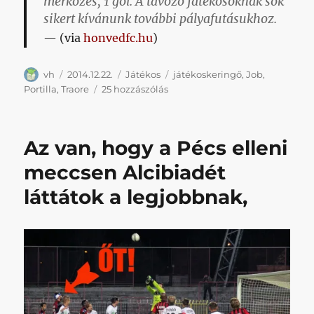
mérkőzés, 1 gól.
A távozó játékosoknak sok
sikert kívánunk további pályafutásukhoz.
(via
honvedfc.hu
)
Szerző
Közzétéve
Kategória
Címke
vh
2014.12.22.
Játékos
játékoskeringő
,
Job
,
Mérsékelten
Portilla
,
Traore
25 hozzászólás
könnyes
búcsú
című
Az van, hogy a Pécs elleni
bejegyzéshez
meccsen Alcibiadét
láttátok a legjobbnak,