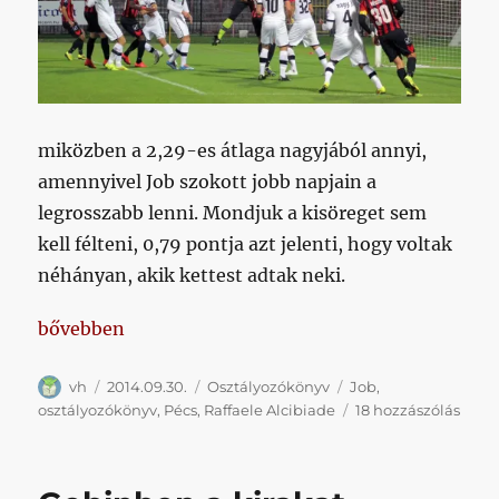
miközben a 2,29-es átlaga nagyjából annyi,
amennyivel Job szokott jobb napjain a
legrosszabb lenni. Mondjuk a kisöreget sem
kell félteni, 0,79 pontja azt jelenti, hogy voltak
néhányan, akik kettest adtak neki.
„Az van, hogy a Pécs elleni meccsen Alcibiadét láttá
bővebben
Szerző
Közzétéve
Kategória
Címke
vh
2014.09.30.
Osztályozókönyv
Job
,
Az
osztályozókönyv
,
Pécs
,
Raffaele Alcibiade
18 hozzászólás
van,
hogy
a