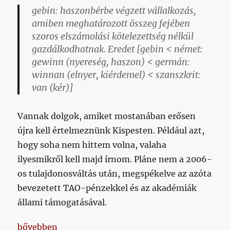
gebin:
haszonbérbe végzett vállalkozás,
amiben meghatározott összeg fejében
szoros elszámolási kötelezettség nélkül
gazdálkodhatnak. Eredet [gebin < német:
gewinn (nyereség, haszon) < germán:
winnan (elnyer, kiérdemel) < szanszkrit:
van (kér)]
Vannak dolgok, amiket mostanában erősen
újra kell értelmeznünk Kispesten. Például azt,
hogy soha nem hittem volna, valaha
ilyesmikről kell majd írnom. Pláne nem a 2006-
os tulajdonosváltás után, megspékelve az azóta
bevezetett TAO-pénzekkel és az akadémiák
állami támogatásával.
„Gebinben a kirakat”
bővebben