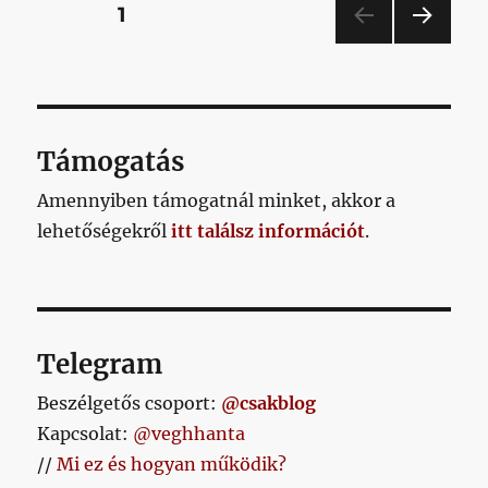
című
Bejegyzések
OLDAL
1
bejegyzéshez
KÖV
lapozása
ETKE
ZŐ
OLD
AL
Támogatás
Amennyiben támogatnál minket, akkor a
lehetőségekről
itt találsz információt
.
Telegram
Beszélgetős csoport:
@csakblog
Kapcsolat:
@veghhanta
//
Mi ez és hogyan működik?