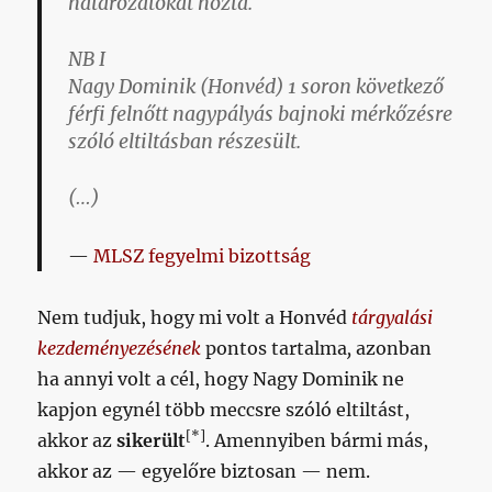
határozatokat hozta.
NB I
Nagy Dominik (Honvéd) 1 soron következő
férfi felnőtt nagypályás bajnoki mérkőzésre
szóló eltiltásban részesült.
(…)
MLSZ fegyelmi bizottság
Nem tudjuk, hogy mi volt a Honvéd
tárgyalási
kezdeményezésének
pontos tartalma
,
azonban
ha annyi volt a cél, hogy Nagy Dominik ne
kapjon egynél több meccsre szóló eltiltást,
[*]
akkor az
sikerült
. Amennyiben bármi más,
akkor az — egyelőre biztosan — nem.