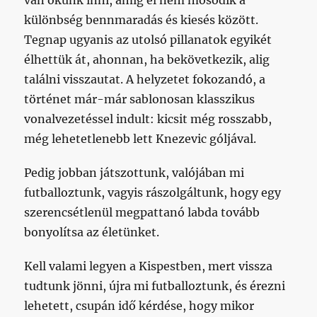
van okunk inni, amíg el nem mosódik a
különbség bennmaradás és kiesés között.
Tegnap ugyanis az utolsó pillanatok egyikét
élhettük át, ahonnan, ha bekövetkezik, alig
találni visszautat. A helyzetet fokozandó, a
történet már-már sablonosan klasszikus
vonalvezetéssel indult: kicsit még rosszabb,
még lehetetlenebb lett Knezevic góljával.
Pedig jobban játszottunk, valójában mi
futballoztunk, vagyis rászolgáltunk, hogy egy
szerencsétlenül megpattanó labda tovább
bonyolítsa az életünket.
Kell valami legyen a Kispestben, mert vissza
tudtunk jönni, újra mi futballoztunk, és érezni
lehetett, csupán idő kérdése, hogy mikor