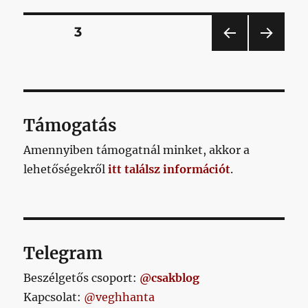
hogy
hol
Bejegyzések
OLDAL
3
volt
ez
ELŐ
KÖV
lapozása
a
ZŐ
ETKE
mentalitás
OLD
ZŐ
AL
OLD
korábban?
AL
A
Támogatás
befőttek
mögött
Amennyiben támogatnál minket, akkor a
rejtegettük?
lehetőségekről
című
itt találsz információt
.
bejegyzéshez
Telegram
Beszélgetős csoport:
@csakblog
Kapcsolat:
@veghhanta