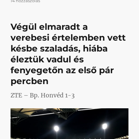
Blogunk
14 hozzászólás
–
a
formális
Végül elmaradt a
szabályok
betartásával
verebesi értelemben vett
–
késbe szaladás, hiába
posztot
írt
éleztük vadul és
egy
Felcsúton
fenyegetőn az első pár
történt
percben
kiállítással
kapcsolatosan
született
ZTE – Bp. Honvéd 1-3
cikkről
című
bejegyzéshez