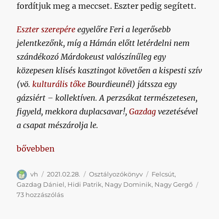
fordítjuk meg a meccset. Eszter pedig segített.
Eszter szerepére
egyelőre Feri a legerősebb
jelentkezőnk, míg a Hámán előtt letérdelni nem
szándékozó Márdokeust valószínűleg egy
közepesen klisés kasztingot követően a kispesti szív
(vö.
kulturális tőke
Bourdieunél) játssza egy
gázsiért – kollektíven. A perzsákat természetesen,
figyeld, mekkora duplacsavar!,
Gazdag
vezetésével
a csapat mészárolja le.
„Apropos, tudja valaki, hogy hol volt ez a mentalit
bővebben
Szerző
Közzétéve
Kategória
Címke
vh
2021.02.28.
Osztályozókönyv
Felcsút
,
Gazdag Dániel
,
Hidi Patrik
,
Nagy Dominik
,
Nagy Gergő
Apropos,
73 hozzászólás
tudja
valaki,