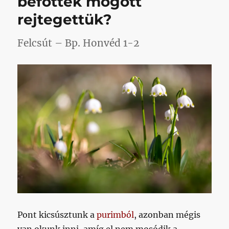
befőttek mögött
bejegyz
rejtegettük?
Felcsút – Bp. Honvéd 1-2
Pont kicsúsztunk a
purimból
, azonban mégis