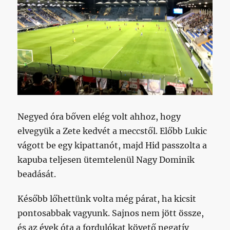
Negyed óra bőven elég volt ahhoz, hogy
elvegyük a Zete kedvét a meccstől. Előbb Lukic
vágott be egy kipattanót, majd Hid passzolta a
kapuba teljesen ütemtelenül Nagy Dominik
beadását.
Később lőhettünk volta még párat, ha kicsit
pontosabbak vagyunk. Sajnos nem jött össze,
és az évek óta a fordulókat követő negatív