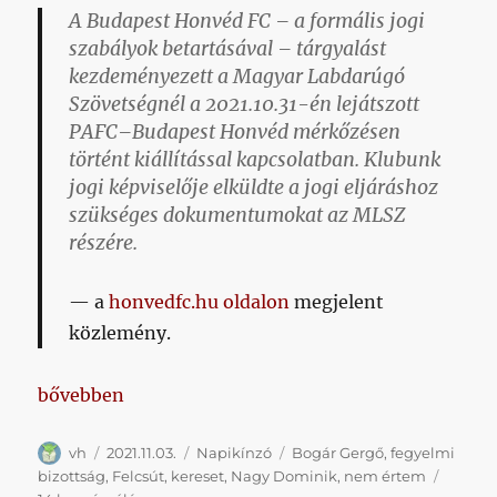
A Budapest Honvéd FC – a formális jogi
szabályok betartásával – tárgyalást
kezdeményezett a Magyar Labdarúgó
Szövetségnél a 2021.10.31-én lejátszott
PAFC–Budapest Honvéd mérkőzésen
történt kiállítással kapcsolatban. Klubunk
jogi képviselője elküldte a jogi eljáráshoz
szükséges dokumentumokat az MLSZ
részére.
a
honvedfc.hu oldalon
megjelent
közlemény.
„Blogunk – a formális szabályok betartásával – poszt
bővebben
Szerző
Közzétéve
Kategória
Címke
vh
2021.11.03.
Napikínzó
Bogár Gergő
,
fegyelmi
bizottság
,
Felcsút
,
kereset
,
Nagy Dominik
,
nem értem