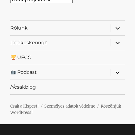
almenü
Rólunk
szétnyit
almenü
Játékoskeringő
szétnyit
UFCC
almenü
Podcast
szétnyit
/r/csakblog
Csak a Kispest!
Személyes adatok védelme
Köszönjük
WordPress!