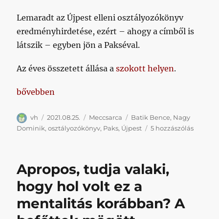
éleztük
vadul
Lemaradt az Újpest elleni osztályozókönyv
és
eredményhirdetése, ezért – ahogy a címből is
fenyegetőn
látszik – egyben jön a Pakséval.
az
első
pár
Az éves összetett állása a
szokott helyen
.
percben
című
„Batik, Lukic, Mezghrani és Nagy Dominik, Lukic, B
bővebben
bejegyzéshez
Szerző
Közzétéve
Kategória
Címke
vh
2021.08.25.
Meccsarca
Batik Bence
,
Nagy
Batik,
Dominik
,
osztályozókönyv
,
Paks
,
Újpest
5 hozzászólás
Lukic,
Mezghr
és
Apropos, tudja valaki,
Nagy
Domini
hogy hol volt ez a
Lukic,
mentalitás korábban? A
Batik
című