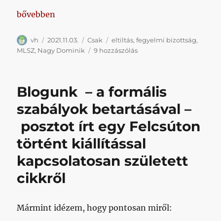
„Tárgyalt az MLSZ – Nagy Dominik egy meccs”
bővebben
Szerző
Közzétéve
Kategória
Címke
vh
2021.11.03.
Csak
eltiltás
,
fegyelmi bizottság
,
Tárgyalt
MLSZ
,
Nagy Dominik
9 hozzászólás
az
MLSZ
–
Blogunk – a formális
Nagy
Dominik
szabályok betartásával –
egy
posztot írt egy Felcsúton
meccs
című
történt kiállítással
bejegyzéshez
kapcsolatosan született
cikkről
Mármint idézem, hogy pontosan miről: