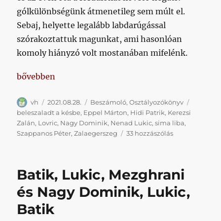
gólkülönbségünk átmenetileg sem múlt el.
Sebaj, helyette legalább labdarúgással
szórakoztattuk magunkat, ami hasonlóan
komoly hiányzó volt mostanában mifelénk.
„Végül elmaradt a verebesi értelemben vett késbe sz
bővebben
Szerző
Közzétéve
Kategória
Címke
vh
2021.08.28.
Beszámoló
,
Osztályozókönyv
beleszaladt a késbe
,
Eppel Márton
,
Hidi Patrik
,
Kerezsi
Zalán
,
Lovric
,
Nagy Dominik
,
Nenad Lukic
,
sima liba
,
Végül
Szappanos Péter
,
Zalaegerszeg
33 hozzászólás
elmaradt
a
verebesi
Batik, Lukic, Mezghrani
értelemben
vett
és Nagy Dominik, Lukic,
késbe
Batik
szaladás,
hiába