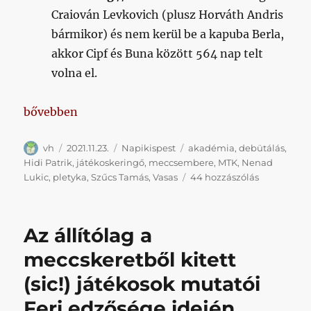
Craiován Levkovich (plusz Horváth Andris
bármikor) és nem kerül be a kapuba Berla,
akkor Cipf és Buna között 564 nap telt
volna el.
„Napikispest 2021.11.23.”
bővebben
Szerző
Közzétéve
Kategória
Címke
vh
2021.11.23.
Napikispest
akadémia
,
debütálás
,
Hidi Patrik
,
játékoskeringő
,
meccsembere
,
MTK
,
Nenad
Napikispes
Lukic
,
pletyka
,
Szűcs Tamás
,
Vasas
44 hozzászólás
2021.11.23.
című
bejegyzésh
Az állítólag a
meccskeretből kitett
(sic!) játékosok mutatói
Feri edzősége idején