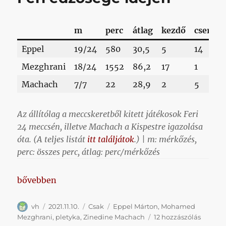
m
perc
átlag
kezdő
csere
Eppel
19/24
580
30,5
5
14
Mezghrani
18/24
1552
86,2
17
1
Machach
7/7
22
28,9
2
5
Az állítólag a meccskeretből kitett játékosok Feri
24 meccsén, illetve Machach a Kispestre igazolása
óta. (A teljes listát
itt találjátok
.) | m: mérkőzés,
perc: összes perc, átlag: perc/mérkőzés
„Az állítólag a meccskeretből kitett (sic!) játékoso
bővebben
Szerző
Közzétéve
Kategória
Címke
vh
2021.11.10.
Csak
Eppel Márton
,
Mohamed
Az
Mezghrani
,
pletyka
,
Zinedine Machach
12 hozzászólás