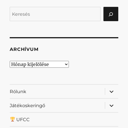
Keresés
ARCHÍVUM
Archívum
almenü
Rólunk
szétnyit
almenü
Játékoskeringő
szétnyit
UFCC