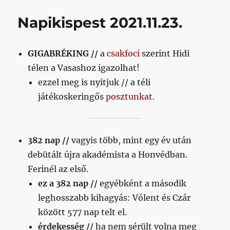
de
legalább
Napikispest 2021.11.23.
egy
apró
remény,
GIGABRÉKING //
a
csakfoci
szerint Hidi
hogy
hátha
télen a Vasashoz igazolhat!
című
ezzel meg is nyitjuk // a téli
bejegyzéshez
játékoskeringős
posztunkat
.
382 nap //
vagyis több, mint egy év után
debütált újra akadémista a Honvédban.
Ferinél az első.
ez a 382 nap //
egyébként a második
leghosszabb kihagyás: Vólent és Czár
között 577 nap telt el.
érdekesség //
ha nem sérült volna meg