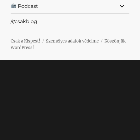
almenü
Podcast
szétnyit
/r/csakblog
Csak a Kispest!
Személyes adatok védelme
Köszönjük
WordPress!