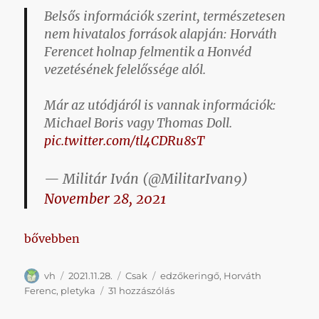
Belsős információk szerint, természetesen
nem hivatalos források alapján: Horváth
Ferencet holnap felmentik a Honvéd
vezetésének felelőssége alól.
Már az utódjáról is vannak információk:
Michael Boris vagy Thomas Doll.
pic.twitter.com/tl4CDRu8sT
— Militár Iván (@MilitarIvan9)
November 28, 2021
„Nem sok, de legalább egy apró remény, hogy háth
bővebben
Szerző
Közzétéve
Kategória
Címke
vh
2021.11.28.
Csak
edzőkeringő
,
Horváth
Nem
Ferenc
,
pletyka
31 hozzászólás
sok,