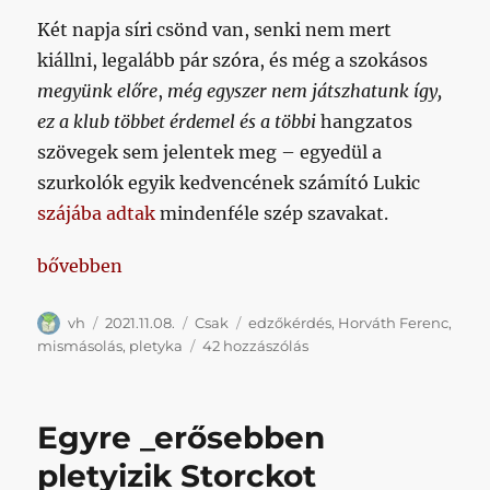
Két napja síri csönd van, senki nem mert
kiállni, legalább pár szóra, és még a szokásos
megyünk előre
,
még egyszer nem játszhatunk így,
ez a klub többet érdemel és a többi
hangzatos
szövegek sem jelentek meg – egyedül a
szurkolók egyik kedvencének számító Lukic
szájába adtak
mindenféle szép szavakat.
„Nem szívesen foglalkozunk ellenőrizhetetlen plet
bővebben
Szerző
Közzétéve
Kategória
Címke
vh
2021.11.08.
Csak
edzőkérdés
,
Horváth Ferenc
,
Nem
mismásolás
,
pletyka
42 hozzászólás
szívesen
foglalkozunk
ellenőrizhetetlen
Egyre _erősebben
pletykákkal,
azonban
pletyizik Storckot
című