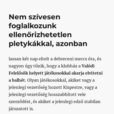
állítóla
a
meccsk
Nem szívesen
kitett
(sic!)
foglalkozunk
játékos
ellenőrizhetetlen
mutató
Feri
pletykákkal, azonban
edzősé
idején
című
lassan két nap eltelt a debreceni meccs óta, és
bejegy
nagyon úgy tűnik, hogy a klubház a
Valódi
Felelősök helyett játékosokkal akarja elvitetni
a balhét.
Olyan játékosokkal, akiket vagy a
jelenlegi vezetőség hozott Kispestre, vagy a
jelenlegi vezetőség hosszabbított vele
szerződést, és akiket a jelenlegi edző stabilan
játszatott is.