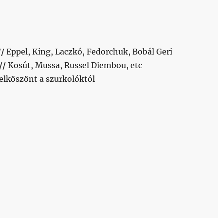
//
Eppel, King, Laczkó, Fedorchuk, Bobál Geri
//
Kosút, Mussa, Russel Diembou, etc
elköszönt a szurkolóktól
8.02.01.”