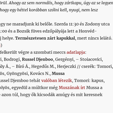
körül. Ahogy az sem normális, hogy zártkapu, úgy az se legye
hogy egy héttel korábban szólni kell, nyugi, nem lesz
gy ne maradjunk ki belőle. Szerda 11:30 és Zodony utca
3:00 és a Bozsik füves edzőpályája lett a Honvéd-
j helye.
Természetesen zárt kapukkal
, mert nincs lelátó.
u
)
felkerült végre a szombati meccs
adatlapja
:
i, Bodrogi,
Russel Djenboo
, Gergényi, – Stoiacovici,
ály Á., – Bíró Á., Hegedűs M., Herjeczki // cserék: Tomori,
s, Gyöngyösi, Kovács N.,
Mussa
Russel Djemboo tehát
valóban létezik
, Tomori: kapus,
blyös, egyedül a múltkor még
Muszának írt
Mussa a
e azon túl, hogy ők kicsodák amúgy és mit keresnek