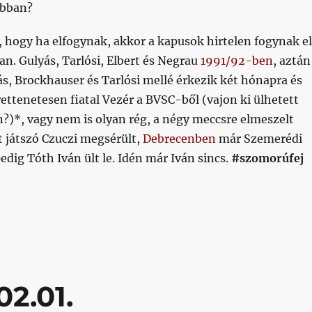
ábban?
 hogy ha elfogynak, akkor a kapusok hirtelen fogynak el
an. Gulyás, Tarlósi, Elbert és Negrau
1991/92-ben
, aztán
s, Brockhauser és Tarlósi mellé érkezik két hónapra és
ettenetesen fiatal Vezér a BVSC-ből (vajon ki ülhetett
?)*, vagy nem is olyan rég, a négy meccsre elmeszelt
 játszó Czuczi megsérült,
Debrecenben
már Szemerédi
pedig Tóth Iván ült le. Idén már Iván sincs.
#szomorúfej
 lesz, hogy Negrau áll be a kapuba (mocskos Pagliuca!)”
02.01.