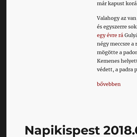
az
már kapust kor
lesz,
hogy
Valahogy az van,
Negrau
és egyszerre sok
áll
be
egy évre rá
Gulyá
a
négy meccsre a r
kapuba
mögötte a padon
(mocskos
Pagliuca!)
Kemenes helyett
című
védett, a padra 
bejegyzéshez
„A vége úgyis az
bővebben
Napikispest 2018.