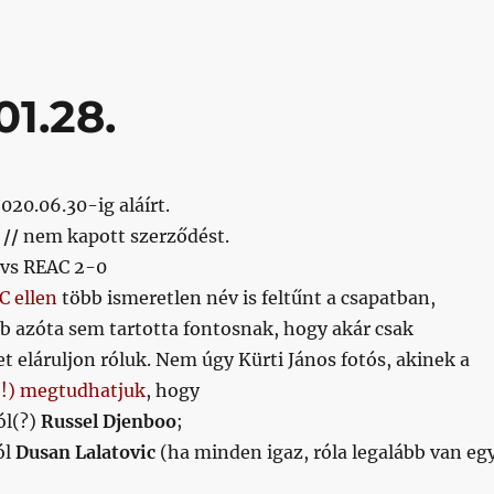
01.28.
020.06.30-ig aláírt.
//
nem kapott szerződést.
vs REAC 2-0
C ellen
több ismeretlen név is feltűnt a csapatban,
b azóta sem tartotta fontosnak, hogy akár csak
t eláruljon róluk. Nem úgy Kürti János fotós, akinek a
!!!) megtudhatjuk
, hogy
ól(?)
Russel Djenboo
;
ól
Dusan Lalatovic
(ha minden igaz, róla legalább van eg