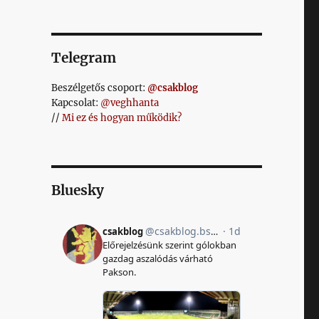
Telegram
Beszélgetős csoport:
@csakblog
Kapcsolat:
@veghhanta
//
Mi ez és hogyan működik?
Bluesky