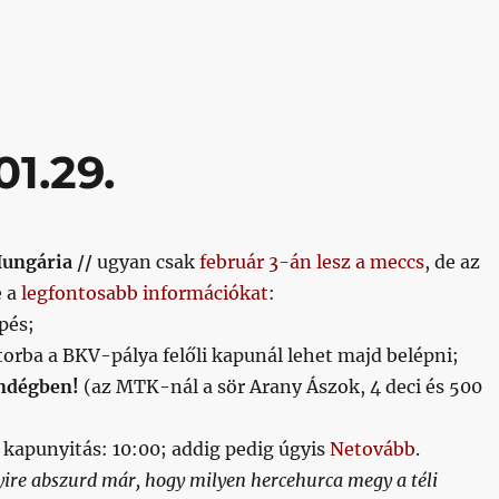
01.29.
Hungária //
ugyan csak
február 3-án lesz a meccs
, de az
e a
legfontosabb információkat
:
pés;
orba a BKV-pálya felőli kapunál lehet majd belépni;
endégben!
(az MTK-nál a sör Arany Ászok, 4 deci és 500
, kapunyitás: 10:00; addig pedig úgyis
Netovább
.
re abszurd már, hogy milyen hercehurca megy a téli