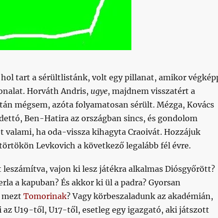
ol tart a sérültlistánk, volt egy pillanat, amikor végkép
onalat. Horváth Andris,
ugye
, majdnem visszatért a
tán mégsem, azóta folyamatosan sérült. Mézga, Kovács
 dettó, Ben-Hatira az országban sincs, és gondolom
het valami, ha oda-vissza kihagyta Craoivát. Hozzájuk
törtökön Levkovich a következő legalább fél évre.
leszámítva, vajon ki lesz játékra alkalmas Diósgyőrött?
rla a kapuban? És akkor ki ül a padra? Gyorsan
y mezt
Tomorinak
? Vagy körbeszaladunk az akadémián,
 az U19-től, U17-től, esetleg egy igazgató, aki játszott