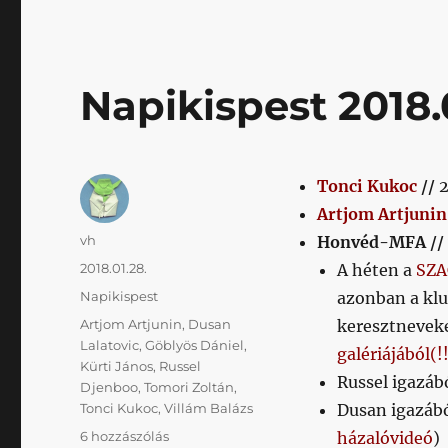
Napikispest 2018.
Tonci Kukoc
//
2
Artjom Artjunin
Szerző
vh
Honvéd-MFA //
Közzétéve
2018.01.28.
A héten a
SZA
Kategória
Napikispest
azonban a klu
Címke
Artjom Artjunin
,
Dusan
keresztneveke
Lalatovic
,
Göblyös Dániel
,
galériájából(
Kürti János
,
Russel
Russel igazáb
Djenboo
,
Tomori Zoltán
,
Tonci Kukoc
,
Villám Balázs
Dusan igazáb
Napikispest
6 hozzászólás
házalóvideó
)