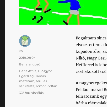
Fogalmam sincs h
elvesztettem a f
Szerző
vh
kupadöntőre, az
Közzétéve
2019.08.04.
Nikó, Nagy Geri
Kategória
Beharangozó
Hefflerrel is le
Címke
Berla Attila
,
Diósgyőr
,
csatlakozott csü
Egerszegi Tamás
,
mezszám
,
sérülés
,
A nagybetegeket 
sérültlista
,
Tomori Zoltán
Például marad Be
A
323 hozzászólás
feliratozunk eg
vége
úgyis
hátha ráér valaki