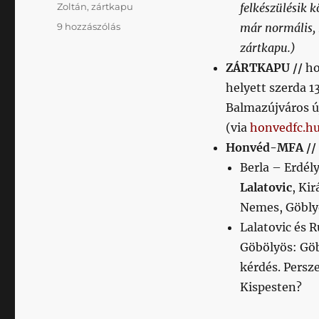
Zoltán
,
zártkapu
felkészülésik 
Napikispest
9 hozzászólás
már normális, 
2018.01.29.
zártkapu.)
című
ZÁRTKAPU //
ho
bejegyzéshez
helyett szerda 1
Balmazújváros ú
(via
honvedfc.h
Honvéd-MFA //
Berla – Erdély
Lalatovic
, Kir
Nemes, Göblyö
Lalatovic és 
Göbölyös: Gö
kérdés. Persz
Kispesten?