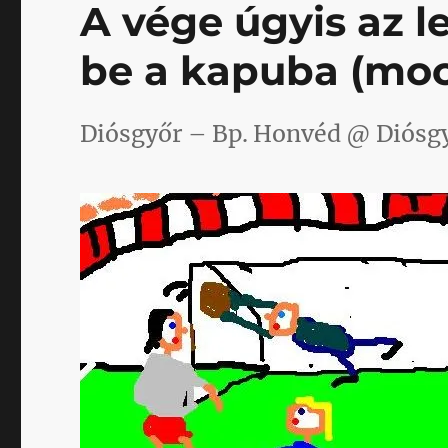
A vége úgyis az l
be a kapuba (moc
Diósgyőr – Bp. Honvéd @ Diósgy