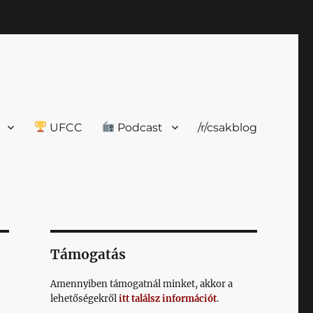
UFCC
Podcast
/r/csakblog
Támogatás
Amennyiben támogatnál minket, akkor a
lehetőségekről
itt találsz információt
.