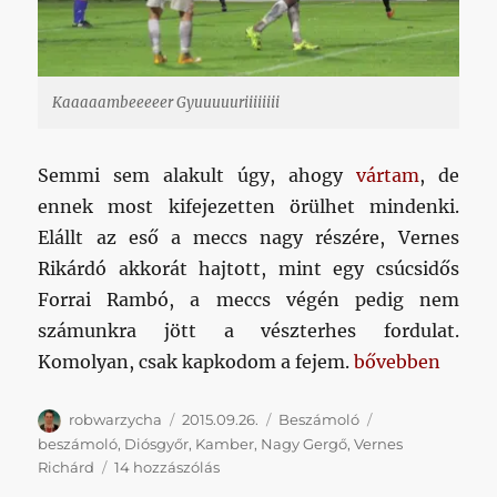
Kaaaaambeeeeer Gyuuuuuriiiiiiii
Semmi sem alakult úgy, ahogy
vártam
, de
ennek most kifejezetten örülhet mindenki.
Elállt az eső a meccs nagy részére, Vernes
Rikárdó akkorát hajtott, mint egy csúcsidős
Forrai Rambó, a meccs végén pedig nem
számunkra jött a vészterhes fordulat.
„Kamber Gyuri b
Komolyan, csak kapkodom a fejem.
bővebben
Szerző
Közzétéve
Kategória
Címke
robwarzycha
2015.09.26.
Beszámoló
beszámoló
,
Diósgyőr
,
Kamber
,
Nagy Gergő
,
Vernes
Kamber
Richárd
14 hozzászólás
Gyuri