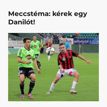
be..szta
a
Meccstéma: kérek egy
happy
endet
Danilót!
című
bejegyzéshez