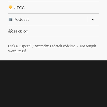
UFCC
almenü
Podcast
szétnyit
/r/csakblog
Csak a Kispest!
Személyes adatok védelme
Köszönjük
WordPress!