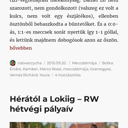
szarozott, nem gondolkozott (valszeg ez volt a
kulcs, nem volt egy észjátékos), ellenben
ösztönből bebaszkodta a büntetőket. És a 0:0-
ás, 1:1-es meccsek sorát nyertük így 1-1 góllal,
és lettünk majdnem dobogósok azon az őszön.
„Meccstéma: kérek egy Danilót!”
bővebben
Szerző
Közzétéve
Kategória
Címke
robwarzycha
2015.09.20.
Meccstémája
Botka
Endre
,
Kamber
,
Marco Rossi
,
meccstémája
,
tizenegyes
,
Meccstéma:
Vernes Richárd
,
Youla
4 hozzászólás
kérek
egy
Danilót!
Hérától a Lokiig – RW
című
bejegyzéshez
hétvégi pályaív