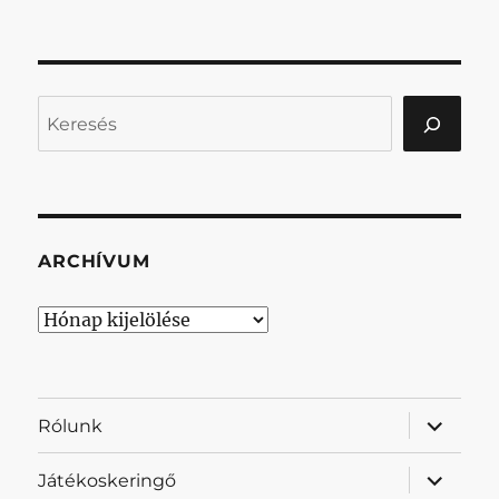
Keresés
ARCHÍVUM
Archívum
almenü
Rólunk
szétnyit
almenü
Játékoskeringő
szétnyit