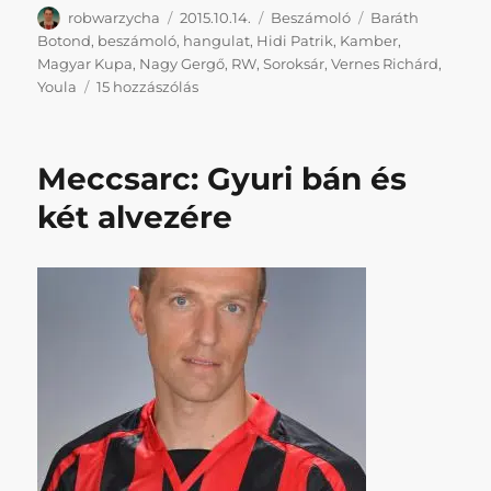
Szerző
Közzétéve
Kategória
Címke
robwarzycha
2015.10.14.
Beszámoló
Baráth
Botond
,
beszámoló
,
hangulat
,
Hidi Patrik
,
Kamber
,
Magyar Kupa
,
Nagy Gergő
,
RW
,
Soroksár
,
Vernes Richárd
,
Eső,
Youla
15 hozzászólás
pára,
fű
és
Meccsarc: Gyuri bán és
sár:
a
két alvezére
kupahelyszín
Soroksár
című
bejegyzéshez