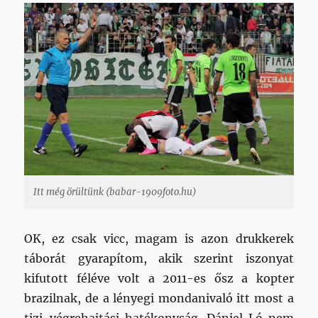
Itt még örültünk (babar-1909foto.hu)
OK, ez csak vicc, magam is azon drukkerek
táborát gyarapítom, akik szerint iszonyat
kifutott féléve volt a 2011-es ősz a kopter
brazilnak, de a lényegi mondanivaló itt most a
tizi-végrehajtási hatékonyság. Dániel Ló nem