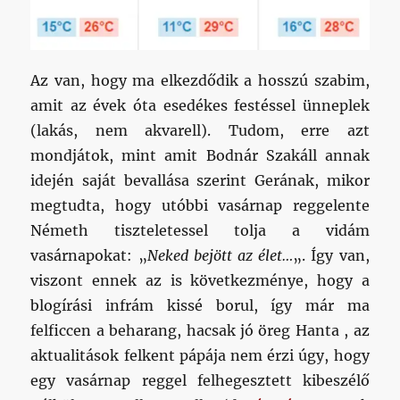
Az van, hogy ma elkezdődik a hosszú szabim,
amit az évek óta esedékes festéssel ünneplek
(lakás, nem akvarell). Tudom, erre azt
mondjátok, mint amit Bodnár Szakáll annak
idején saját bevallása szerint Gerának, mikor
megtudta, hogy utóbbi vasárnap reggelente
Németh tiszteletessel tolja a vidám
vasárnapokat: „
Neked bejött az élet…
„. Így van,
viszont ennek az is következménye, hogy a
blogírási infrám kissé borul, így már ma
felficcen a beharang, hacsak jó öreg Hanta , az
aktualitások felkent pápája nem érzi úgy, hogy
egy vasárnap reggel felhegesztett kibeszélő