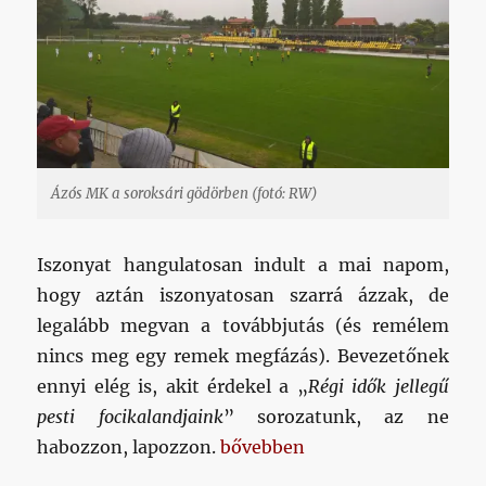
Ázós MK a soroksári gödörben (fotó: RW)
Iszonyat hangulatosan indult a mai napom,
hogy aztán iszonyatosan szarrá ázzak, de
legalább megvan a továbbjutás (és remélem
nincs meg egy remek megfázás). Bevezetőnek
ennyi elég is, akit érdekel a „
Régi idők jellegű
pesti
focikalandjaink
” sorozatunk, az ne
„Eső, pára, fű és sár: a kupahe
habozzon, lapozzon.
bővebben