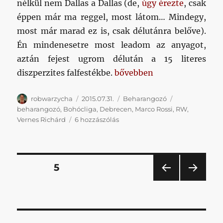
nélkül nem Dallas a Dallas (de,
úgy érezte
, csak
éppen már ma reggel, most látom… Mindegy,
most már marad ez is, csak délutánra belőve).
Én mindenesetre most leadom az anyagot,
aztán fejest ugrom délután a 15 literes
„Hérától a Lokiig – RW hét
diszperzites falfestékbe.
bővebben
Szerző
Közzétéve
Kategória
Címke
robwarzycha
2015.07.31.
Beharangozó
beharangozó
,
Bohócliga
,
Debrecen
,
Marco Rossi
,
RW
,
Hérától
Vernes Richárd
6 hozzászólás
a
Lokiig
–
RW
Bejegyzések
OLDAL
5
hétvégi
pályaív
ELŐ
KÖV
lapozása
című
ZŐ
ETKE
bejegyzéshez
OLD
ZŐ
AL
OLD