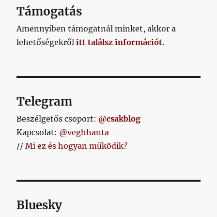
AL
Támogatás
Amennyiben támogatnál minket, akkor a
lehetőségekről
itt találsz információt
.
Telegram
Beszélgetős csoport:
@csakblog
Kapcsolat:
@veghhanta
//
Mi ez és hogyan működik?
Bluesky