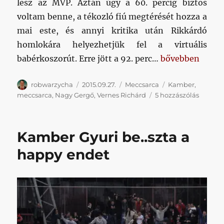
lesz az MVP. Aztán úgy a 60. percig biztos
voltam benne, a tékozló fiú megtérését hozza a
mai este, és annyi kritika után Rikkárdó
homlokára helyezhetjük fel a virtuális
„Meccsarc: Gyur
babérkoszorút. Erre jött a 92. perc…
bővebben
Szerző
Közzétéve
Kategória
Címke
robwarzycha
2015.09.27.
Meccsarca
Kamber
,
Meccsar
meccsarca
,
Nagy Gergő
,
Vernes Richárd
5 hozzászólás
Gyuri
bán
és
Kamber Gyuri be..szta a
két
alvezér
happy endet
című
bejegy