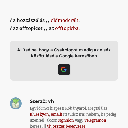
?
a hozzászólás
//
előmoderált
.
?
az offtopicot
// az
offtopicba
.
Állítsd be, hogy a Csakblogot mindig az elsők
között lásd a Google keresőben
Szerző:
vh
Egy lőrinci kispesti Kőbányáról. Megtalálsz
Blueskyon
,
emailt
itt tudsz írni nekem, ha pedig
üzennél, akkor
Signalon
vagy
Telegramon
keress. ||
vh összes bejegyzése