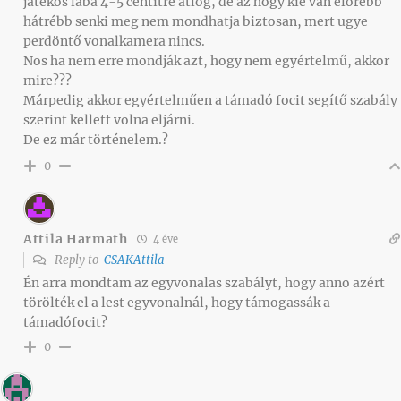
játékos lába 4-5 centitre átlóg, de az hogy kié van előrébb
hátrébb senki meg nem mondhatja biztosan, mert ugye
perdöntő vonalkamera nincs.
Nos ha nem erre mondják azt, hogy nem egyértelmű, akkor
mire???
Márpedig akkor egyértelműen a támadó focit segítő szabály
szerint kellett volna eljárni.
De ez már történelem.?
0
Attila Harmath
4 éve
Reply to
CSAKAttila
Én arra mondtam az egyvonalas szabályt, hogy anno azért
törölték el a lest egyvonalnál, hogy támogassák a
támadófocit?
0