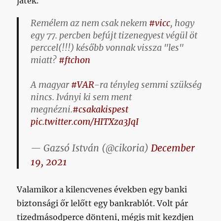
játék.
Remélem az nem csak nekem
#vicc
, hogy
egy 77. percben befújt tizenegyest végül öt
perccel(!!!) később vonnak vissza "les"
miatt?
#ftchon
A magyar
#VAR
-ra tényleg semmi szükség
nincs. Iványi ki sem ment
megnézni.
#csakakispest
pic.twitter.com/HITXza3JqI
— Gazsó István (@cikoria)
December
19, 2021
Valamikor a kilencvenes években egy banki
biztonsági őr lelőtt egy bankrablót. Volt pár
tizedmásodperce dönteni, mégis mit kezdjen