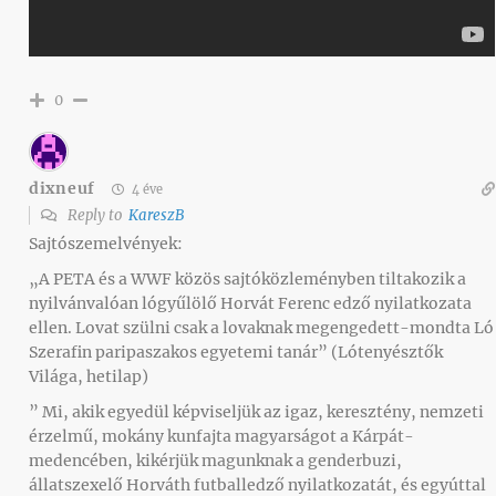
0
dixneuf
4 éve
Reply to
KareszB
Sajtószemelvények:
„A PETA és a WWF közös sajtóközleményben tiltakozik a
nyilvánvalóan lógyűlölő Horvát Ferenc edző nyilatkozata
ellen. Lovat szülni csak a lovaknak megengedett-mondta Ló
Szerafin paripaszakos egyetemi tanár” (Lótenyésztők
Világa, hetilap)
” Mi, akik egyedül képviseljük az igaz, keresztény, nemzeti
érzelmű, mokány kunfajta magyarságot a Kárpát-
medencében, kikérjük magunknak a genderbuzi,
állatszexelő Horváth futballedző nyilatkozatát, és egyúttal