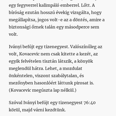
egy fegyverrel kalimpáló emberrel. Lőtt. A
bíróság ezután hosszú évekig vizsgálta, hogy
megállapítsa, jogos volt-e az a döntés, amire a
biztonsági őrnek talán egy másodperce sem
volt.
Iványi befújt egy tizenegyest. Valószínűleg az
volt, Kovacevic nem csak kitette a kezét, az
egyik felvételen tisztán látszik, a könyök
meglendül hátra. Lehet, a mozdulat
önkéntelen, viszont szabálytalan, és
mezőnyben hasonlóért láttunk pirosat is.
(Kovacevic megúszta lap nélkül.)
Szóval Iványi befújt egy tizenegyest 76:40
körül, majd várni kezdtünk.