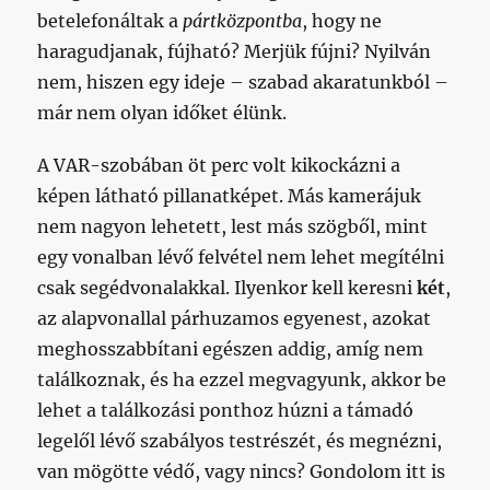
betelefonáltak a
pártközpontba
, hogy ne
haragudjanak, fújható? Merjük fújni? Nyilván
nem, hiszen egy ideje – szabad akaratunkból –
már nem olyan időket élünk.
A VAR-szobában öt perc volt kikockázni a
képen látható pillanatképet. Más kamerájuk
nem nagyon lehetett, lest más szögből, mint
egy vonalban lévő felvétel nem lehet megítélni
csak segédvonalakkal. Ilyenkor kell keresni
két
,
az alapvonallal párhuzamos egyenest, azokat
meghosszabbítani egészen addig, amíg nem
találkoznak, és ha ezzel megvagyunk, akkor be
lehet a találkozási ponthoz húzni a támadó
legelől lévő szabályos testrészét, és megnézni,
van mögötte védő, vagy nincs? Gondolom itt is