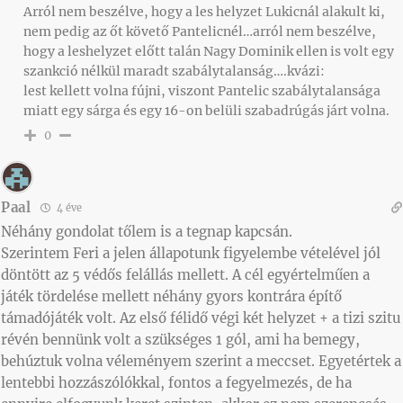
Arról nem beszélve, hogy a les helyzet Lukicnál alakult ki,
nem pedig az őt követő Pantelicnél…arról nem beszélve,
hogy a leshelyzet előtt talán Nagy Dominik ellen is volt egy
szankció nélkül maradt szabálytalanság….kvázi:
lest kellett volna fújni, viszont Pantelic szabálytalansága
miatt egy sárga és egy 16-on belüli szabadrúgás járt volna.
0
Paal
4 éve
Néhány gondolat tőlem is a tegnap kapcsán.
Szerintem Feri a jelen állapotunk figyelembe vételével jól
döntött az 5 védős felállás mellett. A cél egyértelműen a
játék tördelése mellett néhány gyors kontrára építő
támadójáték volt. Az első félidő végi két helyzet + a tizi szitu
révén bennünk volt a szükséges 1 gól, ami ha bemegy,
behúztuk volna véleményem szerint a meccset. Egyetértek a
lentebbi hozzászólókkal, fontos a fegyelmezés, de ha