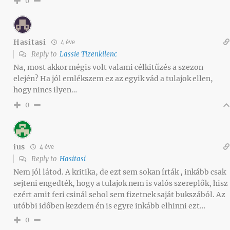
0
Hasitasi
4 éve
Reply to
Lassie Tizenkilenc
Na, most akkor mégis volt valami célkitűzés a szezon
elején? Ha jól emlékszem ez az egyik vád a tulajok ellen,
hogy nincs ilyen…
0
ius
4 éve
Reply to
Hasitasi
Nem jól látod. A kritika, de ezt sem sokan írták , inkább csak
sejteni engedték, hogy a tulajok nem is valós szereplők, hisz
ezért amit feri csinál sehol sem fizetnek saját bukszából. Az
utóbbi időben kezdem én is egyre inkább elhinni ezt…
0