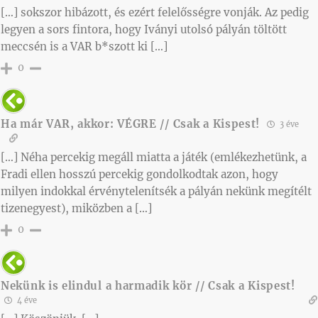
[…] sokszor hibázott, és ezért felelősségre vonják. Az pedig
legyen a sors fintora, hogy Iványi utolsó pályán töltött
meccsén is a VAR b*szott ki […]
0
Ha már VAR, akkor: VÉGRE // Csak a Kispest!
3 éve
[…] Néha percekig megáll miatta a játék (emlékezhetünk, a
Fradi ellen hosszú percekig gondolkodtak azon, hogy
milyen indokkal érvénytelenítsék a pályán nekünk megítélt
tizenegyest), miközben a […]
0
Nekünk is elindul a harmadik kör // Csak a Kispest!
4 éve