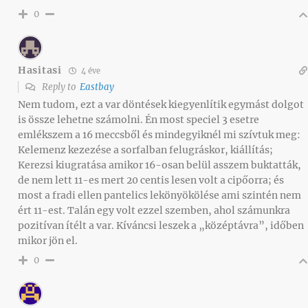
0
Hasitasi
4 éve
Reply to
Eastbay
Nem tudom, ezt a var döntések kiegyenlítik egymást dolgot
is össze lehetne számolni. Én most speciel 3 esetre
emlékszem a 16 meccsből és mindegyiknél mi szívtuk meg:
Kelemenz kezezése a sorfalban felugráskor, kiállítás;
Kerezsi kiugratása amikor 16-osan belül asszem buktatták,
de nem lett 11-es mert 20 centis lesen volt a cipőorra; és
most a fradi ellen pantelics lekönyökölése ami szintén nem
ért 11-est. Talán egy volt ezzel szemben, ahol számunkra
pozitívan ítélt a var. Kíváncsi leszek a „középtávra”, időben
mikor jön el.
0