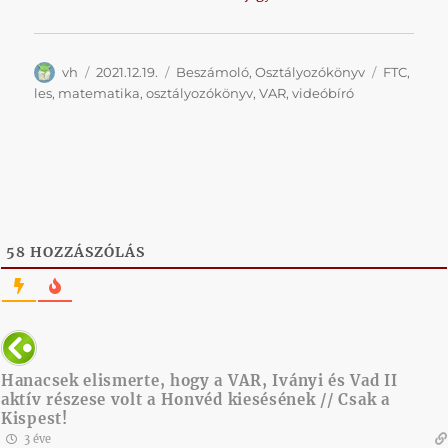
Szerző
Közzétéve
Kategória
Címke
vh
2021.12.19.
Beszámoló
,
Osztályozókönyv
FTC
,
les
,
matematika
,
osztályozókönyv
,
VAR
,
videóbíró
58
HOZZÁSZÓLÁS
Hanacsek elismerte, hogy a VAR, Iványi és Vad II
aktív részese volt a Honvéd kiesésének // Csak a
Kispest!
3 éve