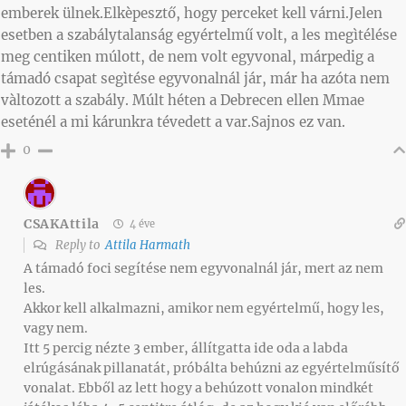
emberek ülnek.Elkèpesztő, hogy perceket kell várni.Jelen
esetben a szabálytalanság egyértelmű volt, a les megìtélése
meg centiken múlott, de nem volt egyvonal, márpedig a
támadó csapat segìtése egyvonalnál jár, már ha azóta nem
vàltozott a szabály. Múlt héten a Debrecen ellen Mmae
eseténél a mi kárunkra tévedett a var.Sajnos ez van.
0
CSAKAttila
4 éve
Reply to
Attila Harmath
A támadó foci segítése nem egyvonalnál jár, mert az nem
les.
Akkor kell alkalmazni, amikor nem egyértelmű, hogy les,
vagy nem.
Itt 5 percig nézte 3 ember, állítgatta ide oda a labda
elrúgásának pillanatát, próbálta behúzni az egyértelműsítő
vonalat. Ebből az lett hogy a behúzott vonalon mindkét