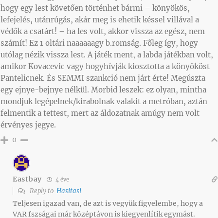
hogy egy lest követően történhet bármi – könyökös,
lefejelés, utánrúgás, akár meg is ehetik késsel villával a
védők a csatárt! – ha les volt, akkor vissza az egész, nem
számít! Ez 1 oltári naaaaaagy b.romság. Főleg így, hogy
utólag nézik vissza lest. A játék ment, a labda játékban volt,
amikor Kovacevic vagy hogyhívják kiosztotta a könyököst
Pantelicnek. És SEMMI szankció nem járt érte! Megúszta
egy ejnye-bejnye nélkül. Morbid leszek: ez olyan, mintha
mondjuk legépelnek/kirabolnak valakit a metróban, aztán
felmentik a tettest, mert az áldozatnak amúgy nem volt
érvényes jegye.
0
Eastbay
4 éve
Reply to
Hasitasi
Teljesen igazad van, de azt is vegyük figyelembe, hogy a
VAR fszságai már középtávon is kiegyenlítik egymást.