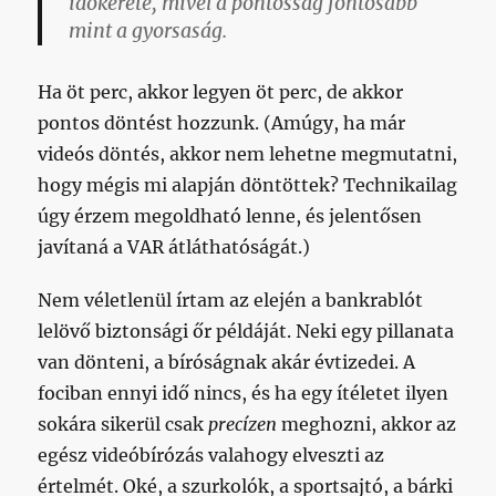
időkerete, mivel a pontosság fontosabb
mint a gyorsaság.
Ha öt perc, akkor legyen öt perc, de akkor
pontos döntést hozzunk. (Amúgy, ha már
videós döntés, akkor nem lehetne megmutatni,
hogy mégis mi alapján döntöttek? Technikailag
úgy érzem megoldható lenne, és jelentősen
javítaná a VAR átláthatóságát.)
Nem véletlenül írtam az elején a bankrablót
lelövő biztonsági őr példáját. Neki egy pillanata
van dönteni, a bíróságnak akár évtizedei. A
fociban ennyi idő nincs, és ha egy ítéletet ilyen
sokára sikerül csak
precízen
meghozni, akkor az
egész videóbírózás valahogy elveszti az
értelmét. Oké, a szurkolók, a sportsajtó, a bárki