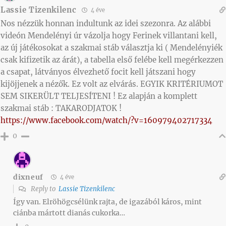
Lassie Tizenkilenc
4 éve
Nos nézzük honnan indultunk az idei szezonra. Az alábbi
videón Mendelényi úr vázolja hogy Ferinek villantani kell,
az új játékosokat a szakmai stáb választja ki ( Mendelényiék
csak kifizetik az árát), a tabella első felébe kell megérkezzen
a csapat, látványos élvezhető focit kell játszani hogy
kijöjjenek a nézők. Ez volt az elvárás. EGYIK KRITÉRIUMOT
SEM SIKERÜLT TELJESÍTENI ! Ez alapján a komplett
szakmai stáb : TAKARODJATOK !
https://www.facebook.com/watch/?v=160979402717334
0
dixneuf
4 éve
Reply to
Lassie Tizenkilenc
Így van. Elröhögcsélünk rajta, de igazából káros, mint
ciánba mártott dianás cukorka…