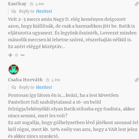
Eastbay
4 éve
Reply to
Hasitasi
Volt 2-3 meccs amin Nagy D. elég keményen dolgozott
azon, hogy kiállítsák, de csak a harmadikon jött be. Batik is
eljátszotta ugyanezt. És legyünk őszinték, Lovreszt minden
második meccsen ki lehetne szórni, részrehajlás nélkül is.
Ez azért eléggé középtáv…
0
Csaba Horváth
4 éve
Reply to
Hasitasi
Pontosan így látom én is….kvázi, ha a lest követően
Pantelicet full szabálytalanul a 16-on belül
felrúgja/lekönyökli olyan Batik stílusba egy fradista, akkor
nincs semmi, mert les volt?
Ez azt sugallja, hogy gólhelyzetben lévő játékost azonnal fel
kell rúgni, mert kb. 50% esély van arra, hogy a VAR lest jelez
és akkor nincs szankció.