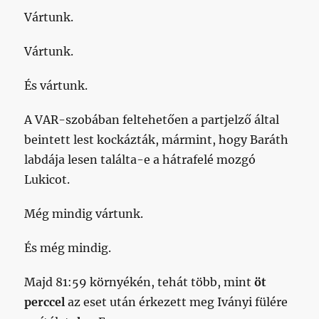
Vártunk.
Vártunk.
És vártunk.
A VAR-szobában feltehetően a partjelző által
beintett lest kockázták, mármint, hogy Baráth
labdája lesen találta-e a hátrafelé mozgó
Lukicot.
Még mindig vártunk.
És még mindig.
Majd 81:59 környékén, tehát több, mint
öt
perccel
az eset után érkezett meg Iványi fülére