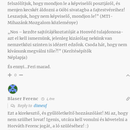
felszólítjuk, hogy mondjon le a képviselői posztjáról, és
menjen kecskét áldozni a Góbi sivatagba a fajtestvéreihez!
Leszarjuk, hogy nem képviselő, mondjon le!” (MTI-
Mihazánk Mozgalom közleménye)
„Nos – kezdte sajtótájékoztatóját a Honvéd tulajdonosa-
azt el kell ismernünk, jelenleg kizárólag nekünk van
nemzetközi szinten is idézett edzőnk. Csoda hát, hogy nem
kívánunk megválni tőle?!” (Kerítésépítők
Néplapja)
És ennyi…Feri marad.
0
Blaser Ferenc
4 éve
Reply to
dixneuf
Ezt a kirekesztő, és gyűlöletkeltő hozzászólást! Mi az, hogy
nem szülhet lovat! Igenis, utcára kell vonulni és követelni a
Horváth Ferenc jogát, a ló szüléséhez! :)