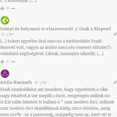
[…] Köszönjük. […]
0
Iványi és Solymosi is visszavonult // Csak a Kispest!
4 éve
[…] Iványi egyetlen őszi meccse a zárófordulós Fradi-
Honvéd volt, vagyis az utolsó meccsén vezetett először(!)
videóbíró segítségével. Láttuk, mennyire sikerült. […]
0
Attila Harmath
4 éve
Fradi szurkolóként azt mondom, hogy egyetértek a cikk
nagy részével.A var megöli a focit, rengetegen utáljuk mi
is.Ezt talán lehetett is hallani a ” szar modern foci, utálunk
szar modern foci skandàlással.Addig nincs értelme, amìg
nem 100%- os a pontosság, márpedig nem az, mert ott is