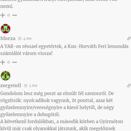
nezni.
0
Sforza
4 éve
A VAR-os résszel egyetértek, a Kun-Horváth Feri lemondás
számlálót várom vissza!
0
zergetoll
4 éve
Gondolom lesz még poszt az elmúlt fél szezonról. De
rögzítsük: nyolcadikok vagyunk, öt ponttal, azaz két
győzelemnyire/vereségnyire a kieső helytől, de négy
győzelemnyire a dobogótól.
A következő fordulókban, a második körben a Gyirmóton
kívül már csak olyanokkal játszunk, akik megelőznek