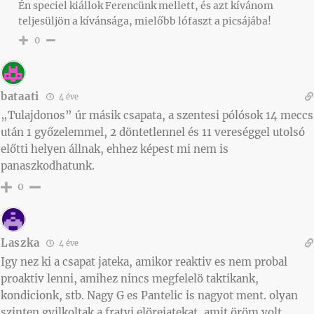
Én speciel kiállok Ferencünk mellett, és azt kívánom
teljesüljön a kívánsága, mielőbb lófaszt a picsájába!
0
bataati
4 éve
„Tulajdonos” úr másik csapata, a szentesi pólósok 14 meccs
után 1 győzelemmel, 2 döntetlennel és 11 vereséggel utolsó
előtti helyen állnak, ehhez képest mi nem is
panaszkodhatunk.
0
Laszka
4 éve
Igy nez ki a csapat jateka, amikor reaktiv es nem probal
proaktiv lenni, amihez nincs megfelelö taktikank,
kondicionk, stb. Nagy G es Pantelic is nagyot ment. olyan
szinten gyilkoltak a fratyi elörejatekat, amit öröm volt