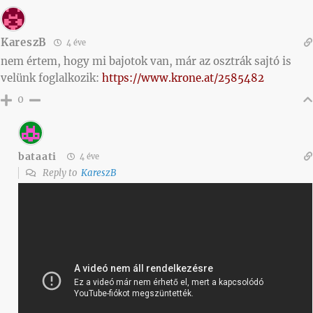
KareszB
4 éve
nem értem, hogy mi bajotok van, már az osztrák sajtó is
velünk foglalkozik:
https://www.krone.at/2585482
0
bataati
4 éve
Reply to
KareszB