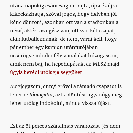
utána napokig csámcsoghat rajta, újra és újra
kikockázhatja, szóval jogos, hogy helyben jól
kéne dönteni, azonban ott van a stadionban a
néző, akiért az egész van, ott van két csapat,
akik futballoznának, de nem, várni kell, hogy
pár ember egy kamion utánfutójában
ücsörögve mindenféle vonalakat húzogasson,
amik nem baj, ha hepehupásak, az MLSZ majd
úgyis bevédi utólag a seggüket
.
Megjegyzem, ennyi erővel a támadó csapatot is
lehetne
támogatni
, azt a döntést ugyanúgy meg
lehet utólag indokolni, mint a visszafújást.
Ezt az öt perces szánalmas várakozást (és nem