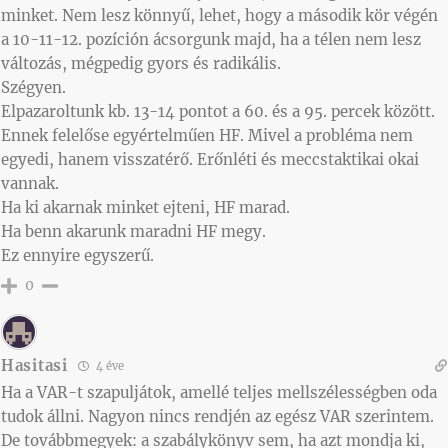
minket. Nem lesz könnyű, lehet, hogy a második kör végén
a 10-11-12. pozíción ácsorgunk majd, ha a télen nem lesz
változás, mégpedig gyors és radikális.
Szégyen.
Elpazaroltunk kb. 13-14 pontot a 60. és a 95. percek között.
Ennek felelőse egyértelműen HF. Mivel a probléma nem
egyedi, hanem visszatérő. Erőnléti és meccstaktikai okai
vannak.
Ha ki akarnak minket ejteni, HF marad.
Ha benn akarunk maradni HF megy.
Ez ennyire egyszerű.
0
Hasitasi
4 éve
Ha a VAR-t szapuljátok, amellé teljes mellszélességben oda
tudok állni. Nagyon nincs rendjén az egész VAR szerintem.
De továbbmegyek: a szabálykönyv sem, ha azt mondja ki,