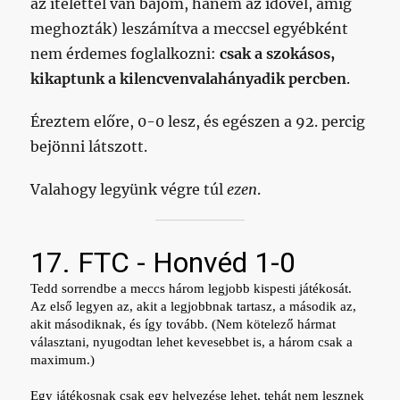
az ítélettel van bajom, hanem az idővel, amíg
meghozták) leszámítva a meccsel egyébként
nem érdemes foglalkozni:
csak a szokásos,
kikaptunk a kilencvenvalahányadik percben
.
Éreztem előre, 0-0 lesz, és egészen a 92. percig
bejönni látszott.
Valahogy legyünk végre túl
ezen
.