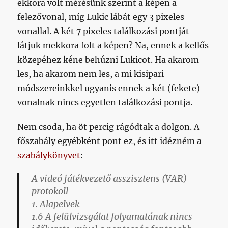
ekkora volt mérésünk szerint a képen a
felezővonal, míg Lukic lábát egy 3 pixeles
vonallal. A két 7 pixeles találkozási pontját
látjuk mekkora folt a képen? Na, ennek a kellős
közepéhez kéne behúzni Lukicot. Ha akarom
les, ha akarom nem les, a mi kisipari
módszereinkkel ugyanis ennek a két (fekete)
vonalnak nincs egyetlen találkozási pontja.
Nem csoda, ha öt percig rágódtak a dolgon. A
főszabály egyébként pont ez, és itt idézném a
szabálykönyvet
:
A videó játékvezető asszisztens (VAR)
protokoll
1. Alapelvek
1.6 A felülvizsgálat folyamatának nincs