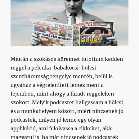
Miután a szokásos köreimet futottam kedden
reggel a pelenka-babakocsi-bölcsi
szentháromság tengelye mentén, belül is
ugyanaz a végtelenített lemez ment a
fejemben, mint ahogy a fáradt reggeleken
szokott. Melyik podcastet hallgassam a bölcsi
és a munkahelyem között, miért nincsenek jó
podcastek, milyen jó lenne egy olyan
applikáció, ami felolvassa a cikkeket, akár
magyarul is, ha már nincsenek jó podcastek