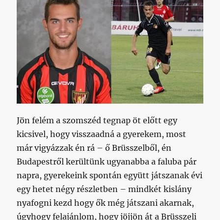
Jön felém a szomszéd tegnap öt előtt egy
kicsivel, hogy visszaadná a gyerekem, most
már vigyázzak én rá – ő Brüsszelből, én
Budapestről kerültünk ugyanabba a faluba pár
napra, gyerekeink spontán együtt játszanak évi
egy hetet négy részletben – mindkét kislány
nyafogni kezd hogy ők még játszani akarnak,
úgyhogy felajánlom, hogy jöjjön át a Brüsszeli