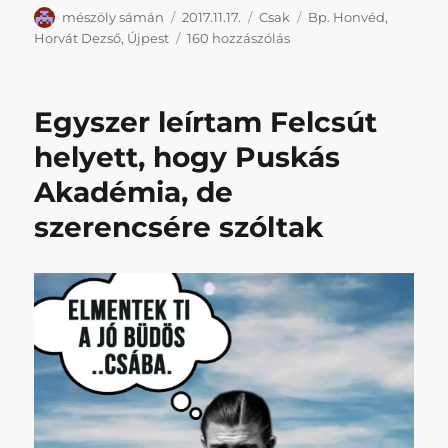
Szerző
Közzétéve
Kategória
Címke
mészöly sámán
2017.11.17.
Csak
Bp. Honvéd
,
Horváth
Horvát Dezső
,
Újpest
160 hozzászólás
Dezső
kifejelgetett
bombáitól
Egyszer leírtam Felcsút
Hercegfalvi
késeléssel
helyett, hogy Puskás
felérő
Akadémia, de
tizenegyeséig
minden
szerencsére szóltak
volt
Újpesten,
minden
(is)
című
bejegyzéshez