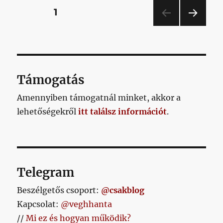
a
Bejegyzések
OLDAL
1
heti
Lanzafame
KÖV
lapozása
tizenegyes
ETKE
a
ZŐ
OLD
Tumblren
AL
blog
Támogatás
című
bejegyzéshez
Amennyiben támogatnál minket, akkor a
lehetőségekről
itt találsz információt
.
Telegram
Beszélgetős csoport:
@csakblog
Kapcsolat:
@veghhanta
//
Mi ez és hogyan működik?