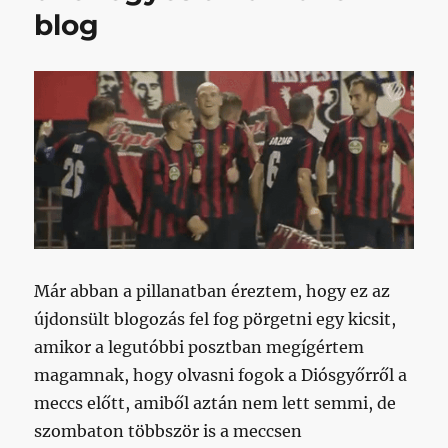
szerencsére
blog
szóltak
című
bejegyzéshez
Már abban a pillanatban éreztem, hogy ez az
újdonsült blogozás fel fog pörgetni egy kicsit,
amikor a legutóbbi posztban megígértem
magamnak, hogy olvasni fogok a Diósgyőrről a
meccs előtt, amiből aztán nem lett semmi, de
szombaton többször is a meccsen