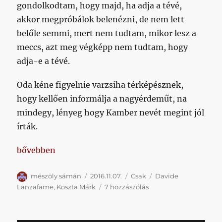
gondolkodtam, hogy majd, ha adja a tévé,
akkor megpróbálok belenézni, de nem lett
belőle semmi, mert nem tudtam, mikor lesz a
meccs, azt meg végképp nem tudtam, hogy
adja-e a tévé.
Oda kéne figyelnie varzsiha térképésznek,
hogy kellően informálja a nagyérdeműt, na
mindegy, lényeg hogy Kamber nevét megint jól
írták.
„Válogatott szünet után indul a heti Lanzafame ti
bővebben
Szerző
Közzétéve
Kategória
Címke
mészöly sámán
2016.11.07.
Csak
Davide
Válogatott
Lanzafame
,
Koszta Márk
7 hozzászólás
szünet
után
indul