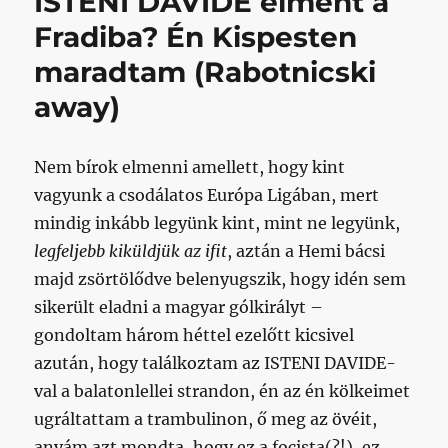
ISTENI DAVIDE elment a
látom
Fradiba? Én Kispesten
a
Holcsiká
maradtam (Rabotnicski
című
bejegyz
away)
Nem bírok elmenni amellett, hogy kint
vagyunk a csodálatos Európa Ligában, mert
mindig inkább legyünk kint, mint ne legyünk,
legfeljebb kiküldjük az ifit
, aztán a Hemi bácsi
majd zsörtölődve belenyugszik, hogy idén sem
sikerült eladni a magyar gólkirályt –
gondoltam három héttel ezelőtt kicsivel
azután, hogy találkoztam az ISTENI DAVIDE-
val a balatonlellei strandon, én az én kölkeimet
ugráltattam a trambulinon, ő meg az övéit,
anyám azt mondta, hogy ez a focista(?!), ez