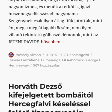
nagyon izmos, és menők a tetkói is, igazi
huszonegyedik századi nagymama.
Szegénynek csak ilyen átlag fiúk jutottak, mint
én, meg a még átlagabb öcsém, nem ilyen
villanó tekintetű gólbaszó démonok, mint az
„Kit érdekel, hogy az ISTENI DAVI
ISTENI DAVIDE.
bővebben
Szerző
Közzétéve
Kategória
Címke
mészöly sámán
2018.07.10.
Beharangozó
Davide Lanzafame
,
Európa-liga
,
FK Rabotnicki
,
George F.
Kit
Hemingway
967 hozzászólás
érdekel,
hogy
az
Horváth Dezső
ISTENI
DAVIDE
kifejelgetett bombáitól
elment
Hercegfalvi késeléssel
a
Fradiba?