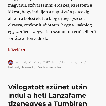
magyarul, szóval semmi érdekes, kerestem a
lökést, hogy induljon a nap. Aztán percekig
álltam a bölcsi előtt a blog új bejegyzését
olvasva, amikor is rájöttem, hogy a Csakblog
egyszerűen az egyetlen számomra értékelhető
forrása a Honvédnak.
„Egyszer leírtam Felcsút helyett, hogy Puskás Akad
bővebben
Szerző
Közzétéve
Kategória
Címke
mészöly sámán
2017.11.03.
Beharangozó
Egyszer
Felcsút
,
Honvéd
174 hozzászólás
leírtam
Felcsút
helyett,
Válogatott szünet után
hogy
Puskás
indul a heti Lanzafame
Akadémia,
tizenegyes a Tumblren
de