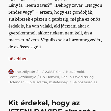
Lány is. „Nem zavar?” „Dehogy zavar. „Nagyon
rendes vagy” – érzem, hogy ezt gondolják,
sütkérezek egészen a garázsig, mégha ez önös
érdek is, ha van valaki, aki játszani akar a
gyerekemmel, akkor nekem nem kell, én a
meccset nézem. Végülis csak a háromnegyedét,
de az összes gólt.
„Ütöttük a Várdát, máris a Bundesligába látom a Ho
bővebben
Szerző
Közzétéve
Kategória
mészöly sámán
2018.11.04.
Beszámoló
,
Címke
Osztályozókönyv
Bp. Honvéd
,
Danilo
,
David N'Gog
,
Ütöttük
Holender Filip
,
Kisvárda
,
születésnap
64 hozzászólás
a
Várdát,
máris
Kit érdekel, hogy az
a
Bundesl