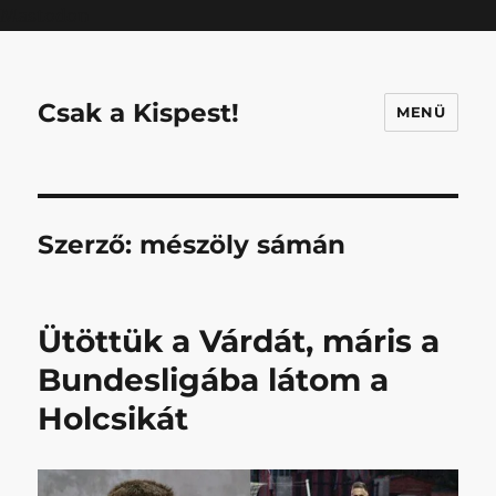
Mastodon
Csak a Kispest!
MENÜ
Szerző:
mészöly sámán
Ütöttük a Várdát, máris a
Bundesligába látom a
Holcsikát