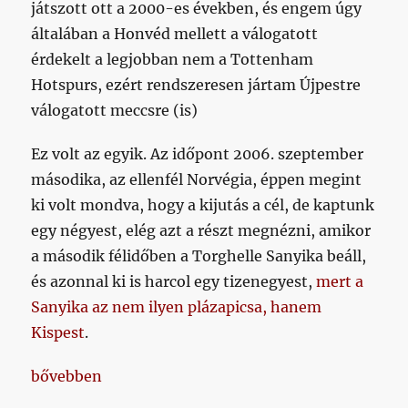
játszott ott a 2000-es években, és engem úgy
általában a Honvéd mellett a válogatott
érdekelt a legjobban nem a Tottenham
Hotspurs, ezért rendszeresen jártam Újpestre
válogatott meccsre (is)
Ez volt az egyik. Az időpont 2006. szeptember
másodika, az ellenfél Norvégia, éppen megint
ki volt mondva, hogy a kijutás a cél, de kaptunk
egy négyest, elég azt a részt megnézni, amikor
a második félidőben a Torghelle Sanyika beáll,
és azonnal ki is harcol egy tizenegyest,
mert a
Sanyika az nem ilyen plázapicsa, hanem
Kispest
.
„Horváth Dezső kifejelgetett bombáitól Hercegfalvi 
bővebben