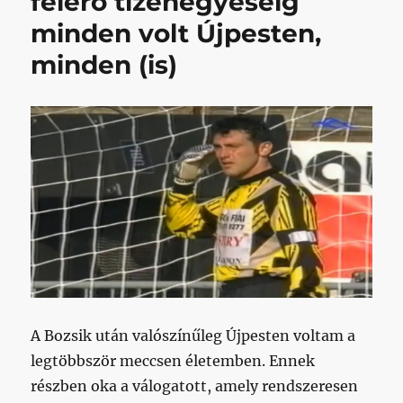
felérő tizenegyeséig
Én
Kispesten
minden volt Újpesten,
maradtam
minden (is)
(Rabotnicski
away)
című
bejegyzéshez
A Bozsik után valószínűleg Újpesten voltam a
legtöbbször meccsen életemben. Ennek
részben oka a válogatott, amely rendszeresen