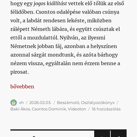
hogy egy
jogos kiállítást
vettek elő tőlük az első
félidőben. Csontos odalépése valóban csúnya
volt, a labdát rendesen lekéste, miközben
rálépett Németh lábára, és együtt csúsztak el
ettől a mozdulattól. Nyilván, az ilyesmi
Németnek jobban fáj, azonban a helyszínen
azonnal sárgát mondtunk, és azóta bárhogy
nézem vissza, egyáltalán nem érzem benne a
pirosat.
„A három pont csak a befejezetlen mondatok végén 
bővebben
Szerző
Közzétéve
Kategória
Címke
vh
2026.02.03.
Beszámoló
,
Osztályozókönyv
A
Baki Ákos
,
Csontos Dominik
,
Videoton
16 hozzászólás
három
pont
csak
a