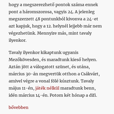
hogy a megszerezhető pontok száma ennek
pont a háromszorosa, vagyis 24. A jelenleg
megszerzett 48 pontunkból kivonva a 24-et
azt kapjuk, hogy a 12. helynél lejjebb már nem
végezhetünk. Mennyire más, mint tavaly
ilyenkor.
Tavaly ilyenkor kikaptunk ugyanis
Mezőkövesden, és maradtunk kieső helyen.
Aztán jött a válogatott szünet, és utána,
március 30-án megvertük otthon a Csákvárt,
amivel végre a vonal fölé kúsztunk. Tavaly
május 11-én,
játék nélkül
maradtunk benn,
idén március 14-én. Potom két hónap a difi.
„Bennmaradtunk!”
bővebben