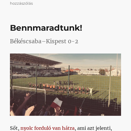
Miközben
hozzászólás
az
emberiség
újra
Bennmaradtunk!
a
Hold
közelében
Békéscsaba–Kispest 0-2
járt,
a
Kispest
nagyon
közel
kerülhet
az
NB
I-
hez
című
bejegyzéshez
Sőt,
nyolc forduló van hátra
, ami azt jelenti,