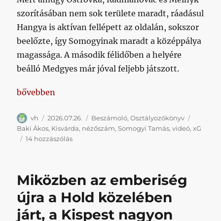
szorításában nem sok területe maradt, ráadásul
Hangya is aktívan fellépett az oldalán, sokszor
beelőzte, így Somogyinak maradt a középpálya
magassága. A második félidőben a helyére
beálló Medgyes már jóval feljebb játszott.
„Sok kicsit egyre ment”
bővebben
Szerző
Közzétéve
Kategória
Címke
vh
2026.07.26.
Beszámoló
,
Osztályozókönyv
Baki Ákos
,
Kisvárda
,
nézőszám
,
Somogyi Tamás
,
videó
,
xG
Sok
14 hozzászólás
kicsit
egyre
ment
Miközben az emberiség
című
bejegyzéshez
újra a Hold közelében
járt, a Kispest nagyon