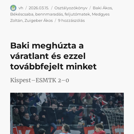
Szerző
Közzétéve
Kategória
Címke
vh
2026.03.15.
Osztályozókönyv
Baki Ákos
,
Békéscsaba
,
bennmaradás
,
feljutómatek
,
Medgyes
Bennmaradtunk!
Zoltán
,
Zuigeber Ákos
9 hozzászólás
című
bejegyzéshez
Baki meghúzta a
váratlant és ezzel
továbbfejelt minket
Kispest–ESMTK 2–0