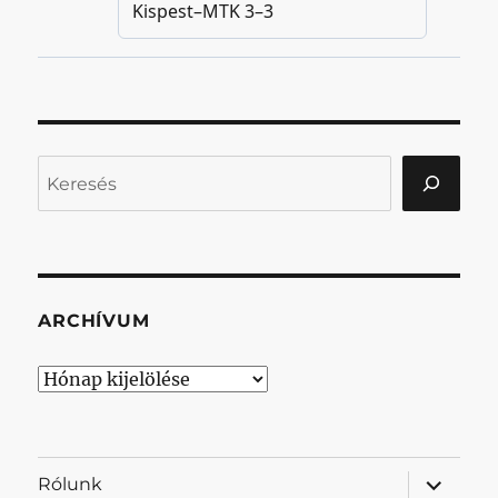
Keresés
ARCHÍVUM
Archívum
almenü
Rólunk
szétnyit