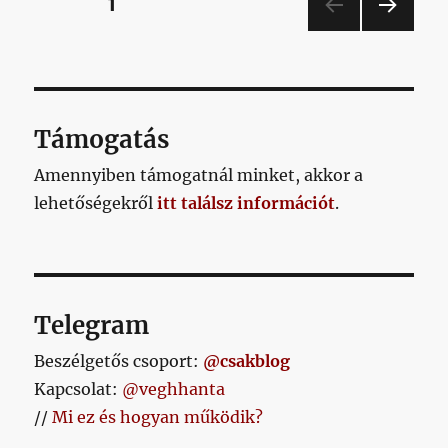
Bejegyzések
OLDAL
1
befejez
mondat
KÖV
lapozása
végén
ETKE
néz
ZŐ
OLD
ki
AL
szarul
Támogatás
című
bejegyz
Amennyiben támogatnál minket, akkor a
lehetőségekről
itt találsz információt
.
Telegram
Beszélgetős csoport:
@csakblog
Kapcsolat:
@veghhanta
//
Mi ez és hogyan működik?