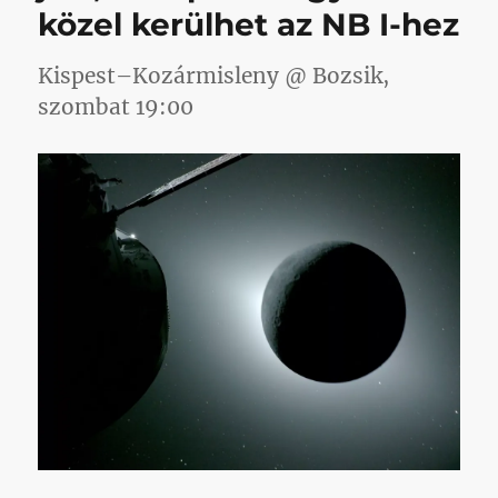
közel kerülhet az NB I-hez
Kispest–Kozármisleny @ Bozsik,
szombat 19:00