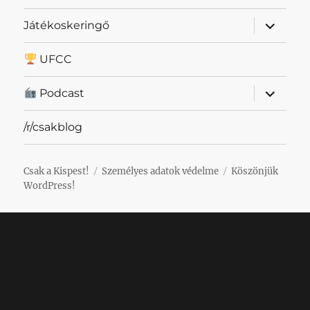
almenü
Játékoskeringő
szétnyit
UFCC
almenü
Podcast
szétnyit
/r/csakblog
Csak a Kispest!
Személyes adatok védelme
Köszönjük
WordPress!