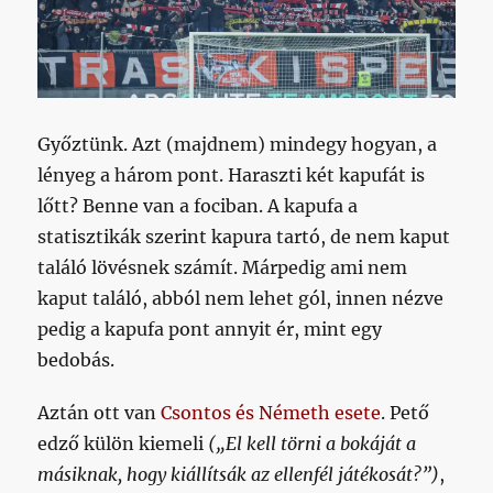
Győztünk. Azt (majdnem) mindegy hogyan, a
lényeg a három pont. Haraszti két kapufát is
lőtt? Benne van a fociban. A kapufa a
statisztikák szerint kapura tartó, de nem kaput
találó lövésnek számít. Márpedig ami nem
kaput találó, abból nem lehet gól, innen nézve
pedig a kapufa pont annyit ér, mint egy
bedobás.
Aztán ott van
Csontos és Németh esete
. Pető
edző külön kiemeli
(„El kell törni a bokáját a
másiknak, hogy kiállítsák az ellenfél játékosát?”)
,