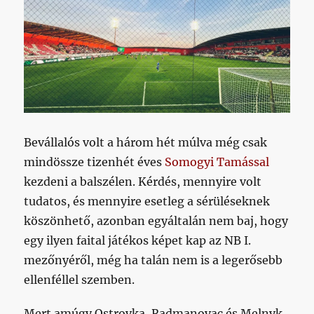
Bevállalós volt a három hét múlva még csak
mindössze tizenhét éves
Somogyi Tamással
kezdeni a balszélen. Kérdés, mennyire volt
tudatos, és mennyire esetleg a sérüléseknek
köszönhető, azonban egyáltalán nem baj, hogy
egy ilyen faital játékos képet kap az NB I.
mezőnyéről, még ha talán nem is a legerősebb
ellenféllel szemben.
Mert amúgy Ostrovka, Radmanovac és Melnyk