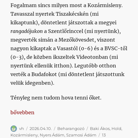
Fogalmam sincs milyen most a Kozármisleny.
Tavasszal nyertek Tiszakécskén (mi
kikaptunk), döntetlent játszottak a megyei
rangadójukon
a Szentlőrinccel (mi nyertünk),
megverték simán a Mezőkövesdet, viszont
nagyon kikaptak a Vasastól (0-6) és a BVSC-től
(0-3), de közben ikszeltek Videotonban (mi
nyertünk ellenük itthon). Legutóbb otthon
verték a Budafokot (mi döntetlent játszottunk
velük idegenben).
Tényleg nem tudom hova tenni őket.
„Miközben az emberiség újra a Hold közelében járt,
bővebben
Szerző
Közzétéve
Kategória
Címke
vh
2026.04.10.
Beharangozó
Baki Ákos
,
Hold
,
Kozármisleny
,
Nyers Ádám
,
Szamosi Ádám
13