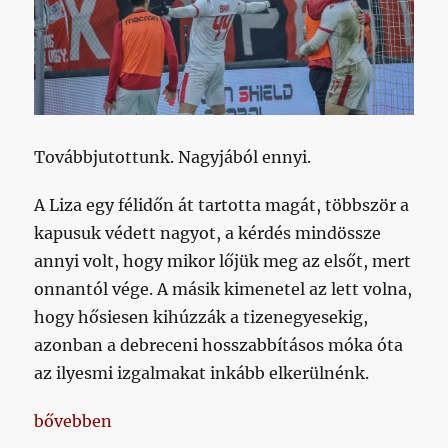
Továbbjutottunk. Nagyjából ennyi.
A Liza egy félidőn át tartotta magát, többször a
kapusuk védett nagyot, a kérdés mindössze
annyi volt, hogy mikor lőjük meg az elsőt, mert
onnantól vége. A másik kimenetel az lett volna,
hogy hősiesen kihúzzák a tizenegyesekig,
azonban a debreceni hosszabbításos móka óta
az ilyesmi izgalmakat inkább elkerülnénk.
„Baki meghúzta a váratlant és ezzel továbbfejelt m
bővebben