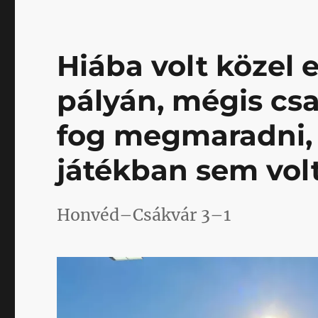
hogyan
kell
bajnokságot
nyerni
Hiába volt közel 
című
bejegyzéshez
pályán, mégis csa
fog megmaradni, 
játékban sem volt
Honvéd–Csákvár 3–1