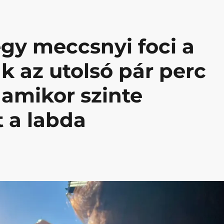
egy meccsnyi foci a
k az utolsó pár perc
amikor szinte
 a labda