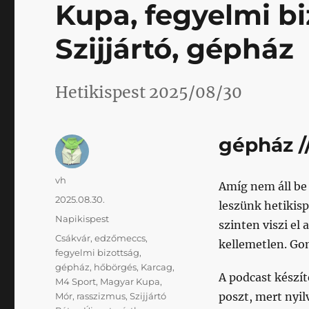
Kupa, fegyelmi bi
Szijjártó, gépház
Hetikispest 2025/08/30
gépház /
Szerző
vh
Amíg nem áll be
Közzétéve
2025.08.30.
leszünk hetikisp
Kategória
Napikispest
szinten viszi el
Címke
Csákvár
,
edzőmeccs
,
kellemetlen. G
fegyelmi bizottság
,
gépház
,
hőbörgés
,
Karcag
,
A podcast készít
M4 Sport
,
Magyar Kupa
,
poszt, mert nyil
Mór
,
rasszizmus
,
Szijjártó