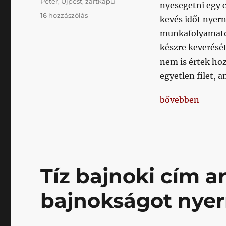
Péter
,
Újpest
,
zártkapu
nyesegetni egy c
Kupa,
16 hozzászólás
kevés időt nyer
fegyelmi
munkafolyamatok
bizottság,
zártkapu,
készre keverésé
Szijjártó,
nem is értek hoz
gépház
egyetlen filet, 
című
bejegyzéshez
„Kupa, fegyelmi 
bővebben
Tíz bajnoki cím a
bajnokságot nyer