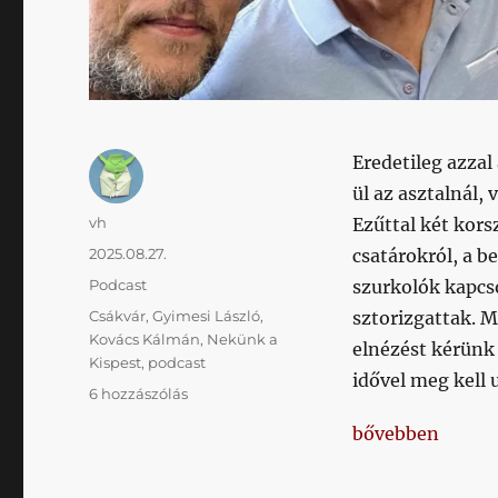
Eredetileg azzal
ül az asztalnál,
Szerző
vh
Ezűttal két kors
Közzétéve
2025.08.27.
csatárokról, a b
Kategória
Podcast
szurkolók kapcso
Címke
Csákvár
,
Gyimesi László
,
sztorizgattak. 
Kovács Kálmán
,
Nekünk a
elnézést kérünk 
Kispest
,
podcast
idővel meg kell
Tíz
6 hozzászólás
bajnoki
„Tíz bajnoki cím
bővebben
cím
arról,
hogy