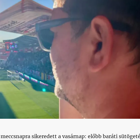
meccsnapra sikeredett a vasárnap: előbb baráti sütöget