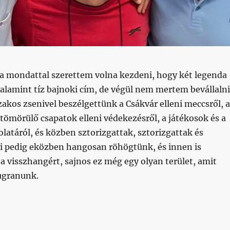
 a mondattal szerettem volna kezdeni, hogy két legenda
 valamint tíz bajnoki cím, de végül nem mertem bevállalni
zakos zsenivel beszélgettünk a Csákvár elleni meccsről, a
etömörülő csapatok elleni védekezésről, a játékosok és a
latáról, és közben sztorizgattak, sztorizgattak és
Mi pedig eközben hangosan röhögtünk, és innen is
a visszhangért, sajnos ez még egy olyan terület, amit
 ugranunk.
 arról, hogy hogyan kell bajnokságot nyerni”