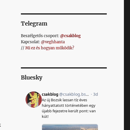
Telegram
Beszélgetős csoport:
@csakblog
Kapcsolat:
@veghhanta
//
Mi ez és hogyan működik?
Bluesky
k