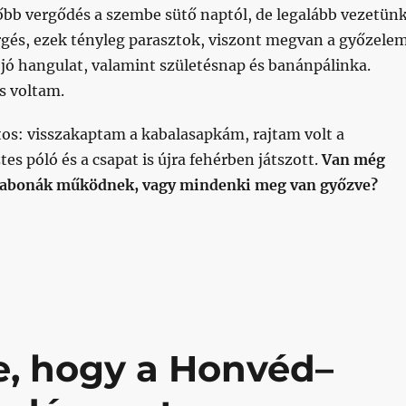
őbb vergődés a szembe sütő naptól, de legalább vezetünk
gés, ezek tényleg parasztok, viszont megvan a győzelem
jó hangulat, valamint születésnap és banánpálinka.
s voltam.
tos: visszakaptam a kabalasapkám, rajtam volt a
es póló és a csapat is újra fehérben játszott.
Van még
 babonák működnek, vagy mindenki meg van győzve?
l egy meccsnyi foci a pályán, mégis csak az utolsó pár p
e, hogy a Honvéd–