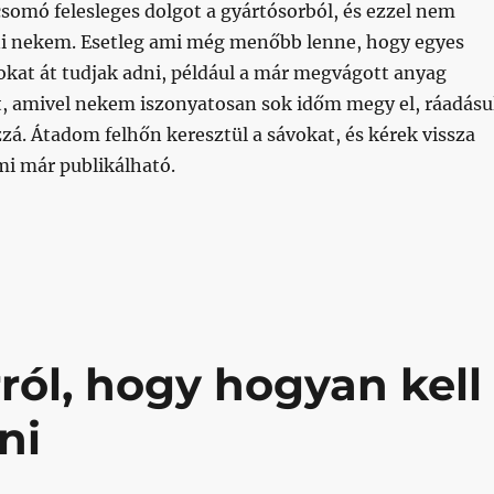
somó felesleges dolgot a gyártósorból, és ezzel nem
ni nekem. Esetleg ami még menőbb lenne, hogy egyes
at át tudjak adni, például a már megvágott anyag
t, amivel nekem iszonyatosan sok időm megy el, ráadásu
zá. Átadom felhőn keresztül a sávokat, és kérek vissza
ami már publikálható.
bizottság, zártkapu, Szijjártó, gépház”
rról, hogy hogyan kell
ni