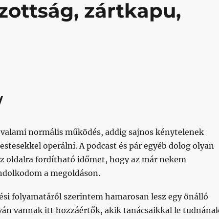
zottság, zártkapu,
/
 valami normális működés, addig sajnos kénytelenek
estesekkel operálni. A podcast és pár egyéb dolog olyan
 az oldalra fordítható időmet, hogy az már nekem
ondolkodom a megoldáson.
ési folyamatáról szerintem hamarosan lesz egy önálló
ván vannak itt hozzáértők, akik tanácsaikkal le tudnána