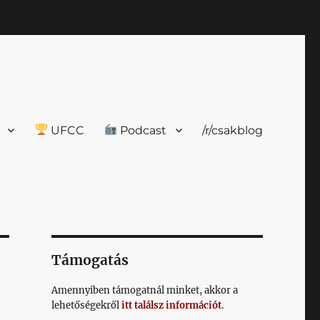
UFCC
Podcast
/r/csakblog
Támogatás
Amennyiben támogatnál minket, akkor a
lehetőségekről
itt találsz információt
.