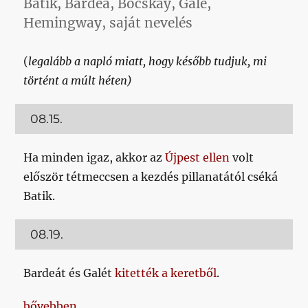
Batik, Bardea, Bocskay, Gale,
Hemingway, saját nevelés
(
legalább a napló miatt, hogy később tudjuk, mi
történt a múlt héten)
08.15.
Ha minden igaz, akkor az
Újpest ellen
volt
először tétmeccsen a kezdés pillanatától cséká
Batik.
08.19.
Bardeát és Galét
kitették a keretből
.
„Múlthetikispest 2021.08.25.”
bővebben