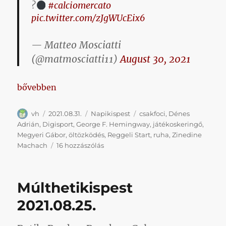
?
#calciomercato
pic.twitter.com/zJgWUcEix6
— Matteo Mosciatti
(@matmosciatti11)
August 30, 2021
„Tegnapikispest 2021.08.31.”
bővebben
Szerző
Közzétéve
Kategória
Címke
vh
2021.08.31.
Napikispest
csakfoci
,
Dénes
Adrián
,
Digisport
,
George F. Hemingway
,
játékoskeringő
,
Megyeri Gábor
,
öltözködés
,
Reggeli Start
,
ruha
,
Zinedine
Tegnapikispest
Machach
16 hozzászólás
2021.08.31.
című
bejegyzéshez
Múlthetikispest
2021.08.25.