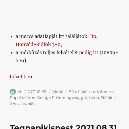
a meccs adatlapját itt találjátok:
Bp.
Honvéd-Siófok 3-0
,
a mérkőzés teljes felvételét
pedig itt
(1080p-
ben).
„Ha lusta lennél végigpörgetni a teljes meccsvideót 
bővebben
Szerző
Közzétéve
Kategória
Címke
vh
2021.10.09.
Videó
Bőle Lukács
,
edzőmeccs
,
Eppel Márton
,
George F. Hemingway
,
gól
,
Nono
,
Siófok
Ha
2 hozzászólás
lusta
lennél
végigpörgetni
Tegnapikispest 2021.08.31.
a