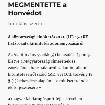
MEGMENTETTE a
jel)
című
Honvédot
bejegyzéshez
Indoklás szerint.
A köztársasági elnök 118/2021. (III. 15.) KE
határozata kitüntetés adományozásáról
Az Alaptörvény 9. cikk (4) bekezdés f) pontja,
illetve a Magyarország címerének és
zászlajának használatáról, valamint állami
kitüntetéseiről szóló 2011. évi CCII. törvény 18.
§ (1) bekezdése alapján – a miniszterelnök
előterjesztésére –
a magyar labdarúgósport fejlesztésében,