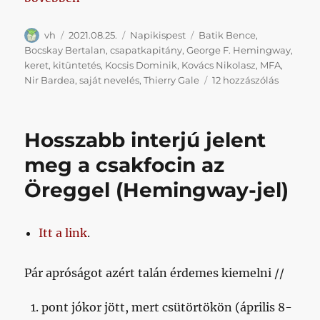
Szerző
Közzétéve
Kategória
Címke
vh
2021.08.25.
Napikispest
Batik Bence
,
Bocskay Bertalan
,
csapatkapitány
,
George F. Hemingway
,
keret
,
kitüntetés
,
Kocsis Dominik
,
Kovács Nikolasz
,
MFA
,
Múltheti
Nir Bardea
,
saját nevelés
,
Thierry Gale
12 hozzászólás
2021.08.2
című
bejegyz
Hosszabb interjú jelent
meg a csakfocin az
Öreggel (Hemingway-jel)
I
tt a link
.
Pár apróságot azért talán érdemes kiemelni //
pont jókor jött, mert csütörtökön (április 8-