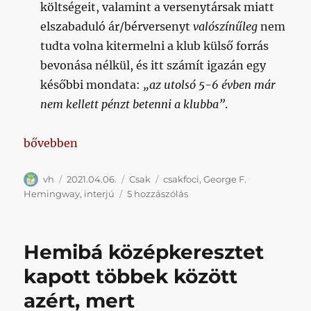
költségeit, valamint a versenytársak miatt
elszabaduló ár/bérversenyt
valószínűleg
nem
tudta volna kitermelni a klub külső forrás
bevonása nélkül, és itt számít igazán egy
későbbi mondata:
„az utolsó 5-6 évben már
nem kellett pénzt betenni a klubba”
.
„Hosszabb interjú jelent meg a csakfocin az Öregg
bővebben
Szerző
Közzétéve
Kategória
Címke
vh
2021.04.06.
Csak
csakfoci
,
George F.
Hosszabb
Hemingway
,
interjú
5 hozzászólás
interjú
jelent
meg
Hemibá középkeresztet
a
csakfocin
kapott többek között
az
azért, mert
Öreggel
(Hemingway-