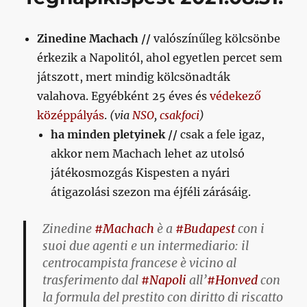
teljes
meccsvideót
Zinedine Machach //
valószínűleg kölcsönbe
a
gólokért,
érkezik a Napolitól, ahol egyetlen percet sem
akkor
játszott, mert mindig kölcsönadták
című
valahova. Egyébként 25 éves és
védekező
bejegyzéshez
középpályás
.
(via
NSO
,
csakfoci
)
ha minden pletyinek //
csak a fele igaz,
akkor nem Machach lehet az utolsó
játékosmozgás Kispesten a nyári
átigazolási szezon ma éjféli zárásáig.
Zinedine
#Machach
è a
#Budapest
con i
suoi due agenti e un intermediario: il
centrocampista francese è vicino al
trasferimento dal
#Napoli
all’
#Honved
con
la formula del prestito con diritto di riscatto