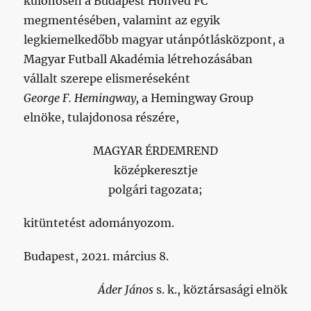
különösen a Budapest Honvéd FC
megmentésében, valamint az egyik
legkiemelkedőbb magyar utánpótlásközpont, a
Magyar Futball Akadémia létrehozásában
vállalt szerepe elismeréseként
George F. Hemingway,
a Hemingway Group
elnöke, tulajdonosa részére,
MAGYAR ÉRDEMREND
középkeresztje
polgári tagozata;
kitüntetést adományozom.
Budapest, 2021. március 8.
Áder János
s. k., köztársasági elnök