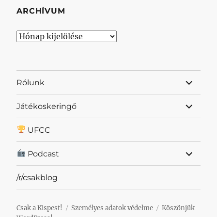
ARCHÍVUM
Archívum
almenü
Rólunk
szétnyit
almenü
Játékoskeringő
szétnyit
UFCC
almenü
Podcast
szétnyit
/r/csakblog
Csak a Kispest!
Személyes adatok védelme
Köszönjük