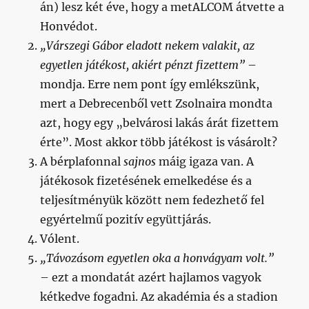
án) lesz két éve, hogy a metALCOM átvette a
Honvédot.
„Várszegi Gábor eladott nekem valakit, az
egyetlen játékost, akiért pénzt fizettem”
–
mondja. Erre nem pont így emlékszünk,
mert a Debrecenből vett Zsolnaira mondta
azt, hogy egy „belvárosi lakás árát fizettem
érte”. Most akkor több játékost is vásárolt?
A bérplafonnal
sajnos
máig igaza van. A
játékosok fizetésének emelkedése és a
teljesítményük között nem fedezhető fel
egyértelmű pozitív együttjárás.
Vólent.
„Távozásom egyetlen oka a honvágyam volt.”
– ezt a mondatát azért hajlamos vagyok
kétkedve fogadni. Az akadémia és a stadion