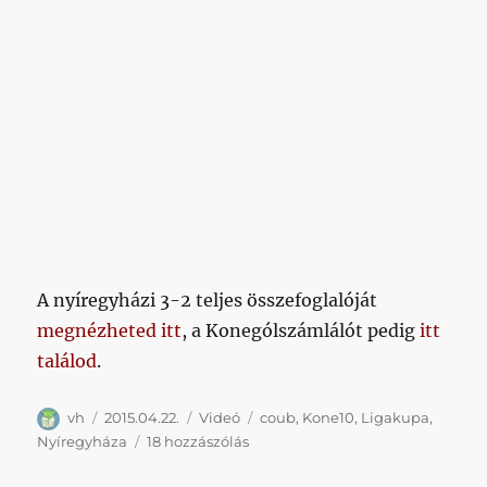
A nyíregyházi 3-2 teljes összefoglalóját
megnézheted itt
, a Konególszámlálót pedig
itt
találod
.
Szerző
Közzétéve
Kategória
Címke
vh
2015.04.22.
Videó
coub
,
Kone10
,
Ligakupa
,
Nézegess
Nyíregyháza
18 hozzászólás
Konególt
végtelenítve!