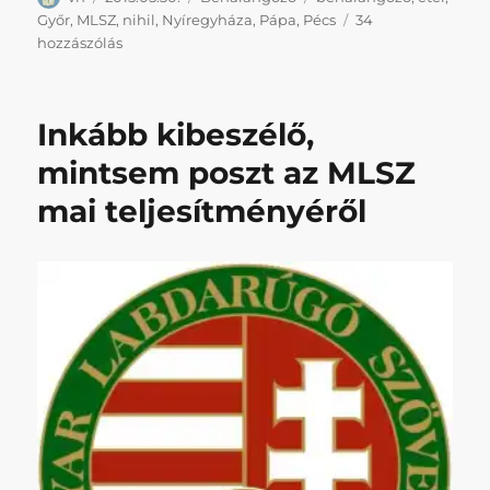
Győr
,
MLSZ
,
nihil
,
Nyíregyháza
,
Pápa
,
Pécs
34
Valakit
hozzászólás
még
érdekel
egyáltalán
Inkább kibeszélő,
az
utolsó
mintsem poszt az MLSZ
forduló?
mai teljesítményéről
című
bejegyzéshez