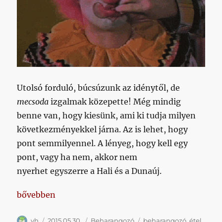
Utolsó forduló, búcsúzunk az idénytől, de
mecsoda
izgalmak közepette! Még mindig
benne van, hogy kiesünk, ami ki tudja milyen
következményekkel járna. Az is lehet, hogy
pont semmilyennel. A lényeg, hogy kell egy
pont, vagy ha nem, akkor nem
nyerhet egyszerre a Hali és a Dunaúj.
„Valakit még érdekel egyáltalán az utolsó forduló?”
bővebben
Szerző
Közzétéve
Kategória
Címke
vh
2015.05.30.
Beharangozó
beharangozó
,
étel
,