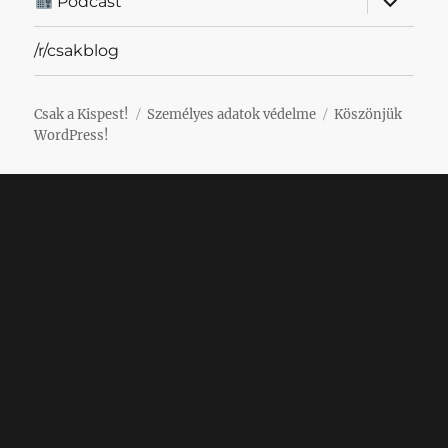
Podcast
szétnyit
/r/csakblog
Csak a Kispest!
Személyes adatok védelme
Köszönjük
WordPress!