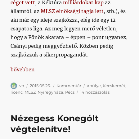
céget vett
, a Kéktúra
milliárdokat kap
az
államtól, az
MLSZ elnökségi tagja lett
, stb.), és
aki már egy ideje szajkózza, elég ide egy 12
csapatos liga. Az meg legyen merő véletlen,
hogy a Főnök akarata – éppen – pont ugyanez,
Csányi pedig meggyőzhető. Közben pedig
szajkózzuk a sikerpropagandát.
„Inkább kibeszélő, mintsem poszt az MLSZ mai tel
bővebben
Szerző
Közzétéve
Kategória
Címke
vh
2015.05.26.
Kommentár
ahülye
,
Kecskemét
,
Inkább
licenc
,
MLSZ
,
Nyíregyháza
,
Pécs
14 hozzászólás
kibeszélő,
mintsem
poszt
Nézegess Konególt
az
MLSZ
végtelenítve!
mai
teljesítményér