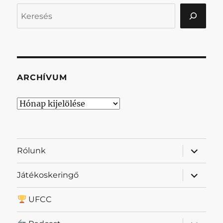
Keresés
ARCHÍVUM
Archívum
almenü
Rólunk
szétnyit
almenü
Játékoskeringő
szétnyit
UFCC
almenü