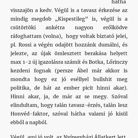
hátha
visszajön a kedv. Végül is a tavasz érkezése az
mindig megdob „Kispestileg” is, végül is a
csütörtöki ankétra nagyon erőlködve
ráfoghattam (volna), hogy voltak biztató jelei,
pl. Rossi a végén odajött hozzánk dumálni, és
jelezte, az újak ömlesztett berakása helyett
max 1-2 új igazolásra számít és Botka, Lőrinczy
kezdeni fognak (persze Ábel már akkor is
mondta hogy ez jó eséllyel bullshit meg
politika, de hát az ember picit hinni akar).
Hinni akar, ja, de már az se megy. Szóval
elindultam, hogy talán tavasz-érzés, talán lesz
Honvéd-faktor, szóval hátha valami jó kisül
ebből a napból.
Végül, ami jó volt, az Nyíregyházi Állatkert lett,