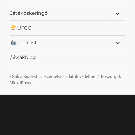
szétnyit
almenü
Játékoskeringő
szétnyit
UFCC
almenü
Podcast
szétnyit
/r/csakblog
Csak a Kispest!
Személyes adatok védelme
Köszönjük
WordPress!