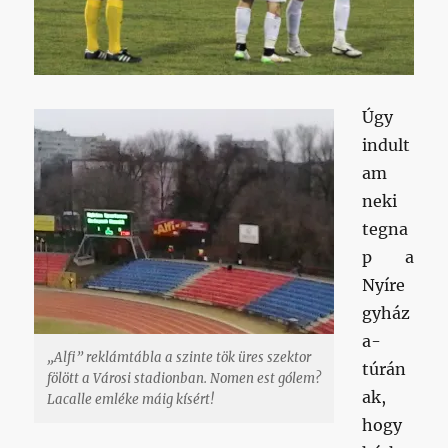
Úgy
indult
am
neki
tegna
p a
Nyíre
gyház
a-
„Alfi” reklámtábla a szinte tök üres szektor
túrán
fölött a Városi stadionban. Nomen est gólem?
ak,
Lacalle emléke máig kísért!
hogy