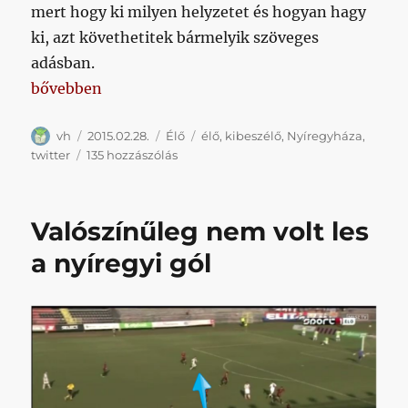
mert hogy ki milyen helyzetet és hogyan hagy
ki, azt követhetitek bármelyik szöveges
adásban.
„#ÉLŐ és kibeszélő a tavasznyitó nyíregyi hatponto
bővebben
Szerző
Közzétéve
Kategória
Címke
vh
2015.02.28.
Élő
élő
,
kibeszélő
,
Nyíregyháza
,
#ÉLŐ
twitter
135 hozzászólás
és
kibeszélő
a
Valószínűleg nem volt les
tavasznyitó
nyíregyi
a nyíregyi gól
hatpontosra
című
bejegyzéshez