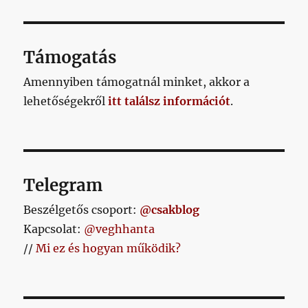
ZŐ
ETKE
bejegyzéshez
OLD
ZŐ
AL
OLD
AL
Támogatás
Amennyiben támogatnál minket, akkor a
lehetőségekről
itt találsz információt
.
Telegram
Beszélgetős csoport:
@csakblog
Kapcsolat:
@veghhanta
//
Mi ez és hogyan működik?