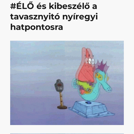
#ÉLŐ és kibeszélő a
című
bejegyzéshez
tavasznyitó nyíregyi
hatpontosra