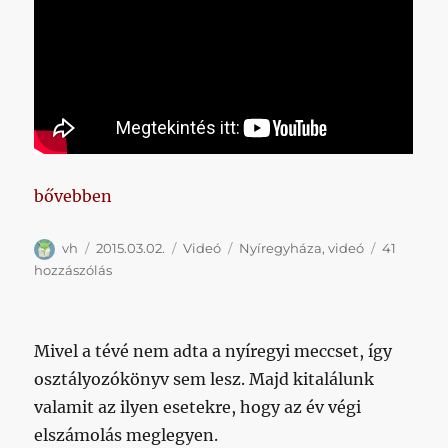
„Mozgóképen a megaláztatásunk”
bővebben
Szerző
Közzétéve
Kategória
Címke
vh
2015.03.02.
Videó
Nyíregyháza
,
videó
41
Mozgóképen
hozzászólás
a
megaláztatásunk
című
Mivel a tévé nem adta a nyíregyi meccset, így
bejegyzéshez
osztályozókönyv sem lesz. Majd kitalálunk
valamit az ilyen esetekre, hogy az év végi
elszámolás meglegyen.