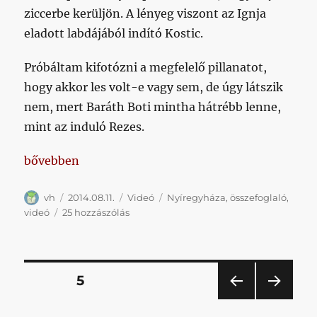
ziccerbe kerüljön. A lényeg viszont az Ignja
eladott labdájából indító Kostic.
Próbáltam kifotózni a megfelelő pillanatot,
hogy akkor les volt-e vagy sem, de úgy látszik
nem, mert Baráth Boti mintha hátrébb lenne,
mint az induló Rezes.
„Valószínűleg nem volt les a nyíregyi gól”
bővebben
Szerző
Közzétéve
Kategória
Címke
vh
2014.08.11.
Videó
Nyíregyháza
,
összefoglaló
,
Valószínűleg
videó
25 hozzászólás
nem
volt
les
a
Bejegyzések
OLDAL
5
nyíregyi
gól
ELŐ
KÖV
lapozása
című