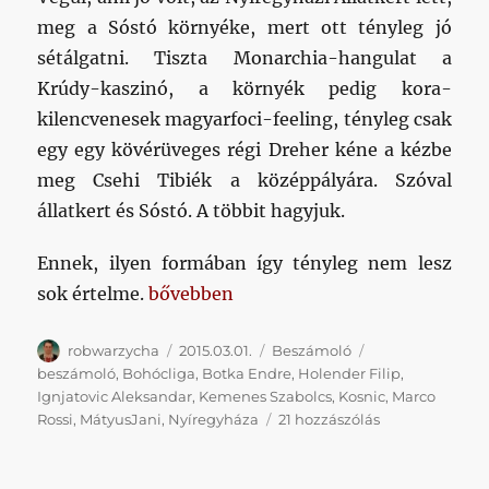
meg a Sóstó környéke, mert ott tényleg jó
sétálgatni. Tiszta Monarchia-hangulat a
Krúdy-kaszinó, a környék pedig kora-
kilencvenesek magyarfoci-feeling, tényleg csak
egy egy kövérüveges régi Dreher kéne a kézbe
meg Csehi Tibiék a középpályára. Szóval
állatkert és Sóstó. A többit hagyjuk.
Ennek, ilyen formában így tényleg nem lesz
„Tavasz-érzés helyett szögbeverés”
sok értelme.
bővebben
Szerző
Közzétéve
Kategória
Címke
robwarzycha
2015.03.01.
Beszámoló
beszámoló
,
Bohócliga
,
Botka Endre
,
Holender Filip
,
Ignjatovic Aleksandar
,
Kemenes Szabolcs
,
Kosnic
,
Marco
Tavasz-
Rossi
,
MátyusJani
,
Nyíregyháza
21 hozzászólás
érzés
helyett
szögbeverés