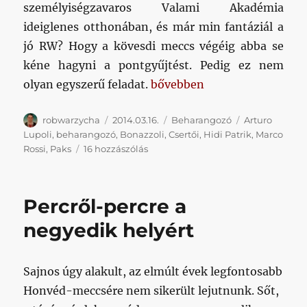
személyiségzavaros Valami Akadémia
ideiglenes otthonában, és már min fantáziál a
jó RW? Hogy a kövesdi meccs végéig abba se
kéne hagyni a pontgyűjtést. Pedig ez nem
„Rövid beharang a „sosem 
olyan egyszerű feladat.
bővebben
Szerző
Közzétéve
Kategória
Címke
robwarzycha
2014.03.16.
Beharangozó
Arturo
Lupoli
,
beharangozó
,
Bonazzoli
,
Csertői
,
Hidi Patrik
,
Marco
Rövid
Rossi
,
Paks
16 hozzászólás
beharang
a
„sosem
Percről-percre a
könnyű”
jegyében
negyedik helyért
című
bejegyzéshez
Sajnos úgy alakult, az elmúlt évek legfontosabb
Honvéd-meccsére nem sikerült lejutnunk. Sőt,