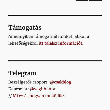
ELŐ
lapozása
ZŐ
OLD
AL
Támogatás
Amennyiben támogatnál minket, akkor a
lehetőségekről
itt találsz információt
.
Telegram
Beszélgetős csoport:
@csakblog
Kapcsolat:
@veghhanta
//
Mi ez és hogyan működik?