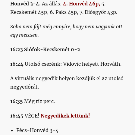
Honvéd 3-4.
Az állás:
4. Honvéd 46p,
5.
Kecskemét 45p, 6. Paks 45p, 7. Diósgyőr 43p.
Soha nem fájt még ennyire, hogy nem vagyunk ott
egy meccsen.
16:23 Siófok-Kecskemét 0-2
16:24
Utolsó cserénk: Vidovic helyett Horváth.
A virtuális negyedik helyen kezdjük el az utolsó
negyedórát.
16:35
Még tíz perc.
16
:45
VÉGE!
Negyedikek lettünk!
Pécs-Honvéd 3-4