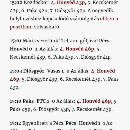
15:00
Kezdéskor:
4. Honvéd 43p,
5. Kecskemét
42p, 6. Paks 42p, 7. Diósgyőr 40p. A negyedik
helyhezéshez kapcsolódó számolgatás
ebben a
posztban
elolvasható.
15:01
Máris vezetünk! Tchami góljával
Pécs-
Honvéd 0-1
. Az állás:
4. Honvéd 46p
,
5.
Kecskemét 43p, 6. Paks 43p, 7. Diósgyőr 41p.
15:03 Diósgyőr-Vasas 1-0
Az állás:
4. Honvéd
46p,
5. Diósgyőr 43p, 6. Kecskemét 43p, 7. Paks
43p.
15:10
Paks-FTC 1-0
Az állás:
4. Honvéd 46p,
5.
Paks 45p, 6. Diósgyőr 43p, 7. Kecskemét 43p.
15:12
Egyenlített a Pécs.
Pécs-Honvéd 1-1
Az