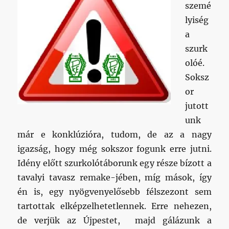
szemé
lyiség
a
szurk
olóé.
Soksz
or
jutott
unk
már e konklúzióra, tudom, de az a nagy
igazság, hogy még sokszor fogunk erre jutni.
Idény előtt szurkolótáborunk egy része bízott a
tavalyi tavasz remake-jében, míg mások, így
én is, egy nyögvenyelősebb félszezont sem
tartottak elképzelhetetlennek. Erre nehezen,
de verjük az Újpestet, majd gálázunk a