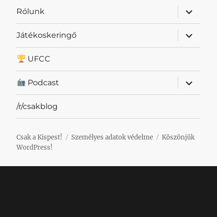
almenü
Rólunk
szétnyit
almenü
Játékoskeringő
szétnyit
UFCC
almenü
Podcast
szétnyit
/r/csakblog
Csak a Kispest!
Személyes adatok védelme
Köszönjük
WordPress!