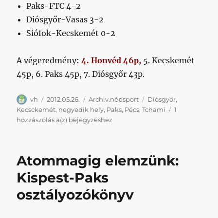
Paks-FTC 4-2
Diósgyőr-Vasas 3-2
Siófok-Kecskemét 0-2
A végeredmény:
4. Honvéd 46p,
5. Kecskemét
45p, 6. Paks 45p, 7. Diósgyőr 43p.
Szerző
Közzétéve
Kategória
Címke
vh
2012.05.26.
Archiv.népsport
Diósgyőr
,
Kecsckemét
,
negyedik hely
,
Paks
,
Pécs
,
Tchami
1
Percről-
hozzászólás a(z)
bejegyzéshez
percre
a
negyedik
Atommagig elemzünk:
helyért
Kispest-Paks
osztályozókönyv