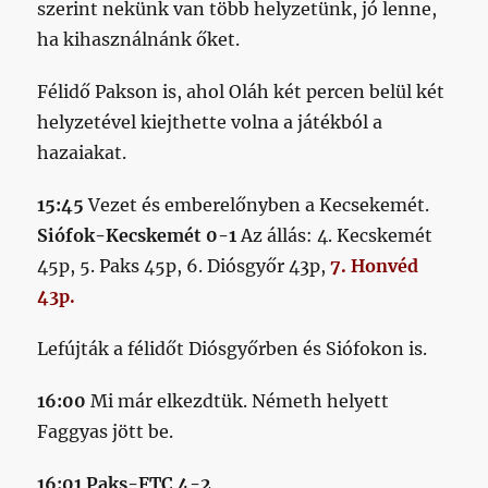
szerint nekünk van több helyzetünk, jó lenne,
ha kihasználnánk őket.
Félidő Pakson is, ahol Oláh két percen belül két
helyzetével kiejthette volna a játékból a
hazaiakat.
15:45
Vezet és emberelőnyben a Kecsekemét.
Siófok-Kecskemét 0-1
Az állás: 4. Kecskemét
45p, 5. Paks 45p, 6. Diósgyőr 43p,
7. Honvéd
43p.
Lefújták a félidőt Diósgyőrben és Siófokon is.
16:00
Mi már elkezdtük. Németh helyett
Faggyas jött be.
16:01 Paks-FTC 4-2