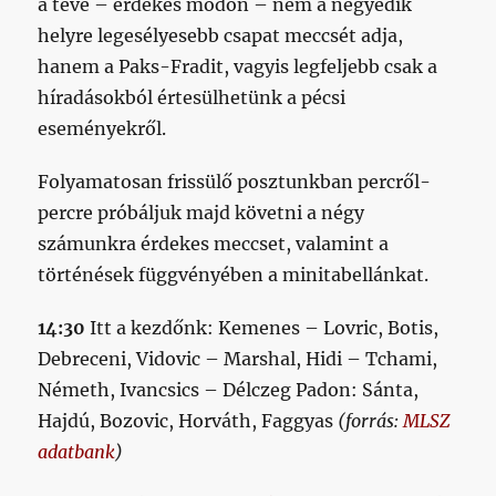
a tévé – érdekes módon – nem a negyedik
helyre legesélyesebb csapat meccsét adja,
hanem a Paks-Fradit, vagyis legfeljebb csak a
híradásokból értesülhetünk a pécsi
eseményekről.
Folyamatosan frissülő posztunkban percről-
percre próbáljuk majd követni a négy
számunkra érdekes meccset, valamint a
történések függvényében a minitabellánkat.
14:30
Itt a kezdőnk: Kemenes – Lovric, Botis,
Debreceni, Vidovic – Marshal, Hidi – Tchami,
Németh, Ivancsics – Délczeg Padon: Sánta,
Hajdú, Bozovic, Horváth, Faggyas
(forrás:
MLSZ
adatbank
)