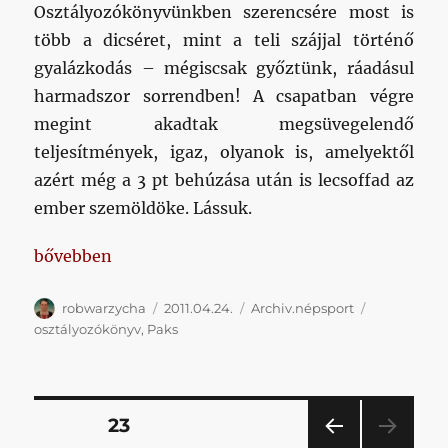
Osztályozókönyvünkben szerencsére most is
több a dicséret, mint a teli szájjal történő
gyalázkodás – mégiscsak győztünk, ráadásul
harmadszor sorrendben! A csapatban végre
megint akadtak megsüvegelendő
teljesítmények, igaz, olyanok is, amelyektől
azért még a 3 pt behúzása után is lecsoffad az
ember szemöldöke. Lássuk.
„Atommagig elemzünk: Kispest-Paks osztályozók
bővebben
Szerző
Közzétéve
Kategória
Címke
robwarzycha
2011.04.24.
Archiv.népsport
osztályozókönyv
,
Paks
Bejegyzések
OLDAL
23