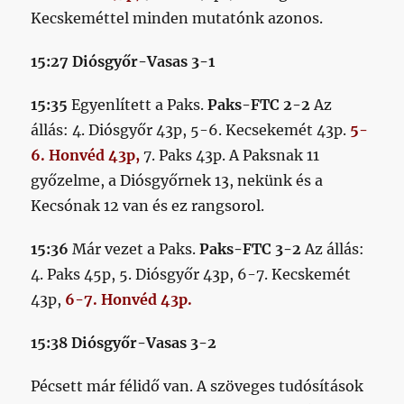
Kecskeméttel minden mutatónk azonos.
15:27 Diósgyőr-Vasas 3-1
15:35
Egyenlített a Paks.
Paks-FTC 2-2
Az
állás: 4. Diósgyőr 43p, 5-6. Kecsekemét 43p.
5-
6. Honvéd 43p,
7. Paks 43p. A Paksnak 11
győzelme, a Diósgyőrnek 13, nekünk és a
Kecsónak 12 van és ez rangsorol.
15:36
Már vezet a Paks.
Paks-FTC 3-2
Az állás:
4. Paks 45p, 5. Diósgyőr 43p, 6-7. Kecskemét
43p,
6-7. Honvéd 43p.
15:38 Diósgyőr-Vasas 3-2
Pécsett már félidő van. A szöveges tudósítások