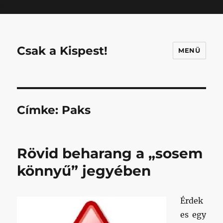
Mastodon
Csak a Kispest!
MENÜ
Címke:
Paks
Rövid beharang a „sosem
könnyű” jegyében
Érdek
es egy