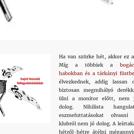
Ha van szürke hét, akkor ez a
Míg a többiek a
bogác
habokban és a tárkányi füstb
élvezkednek, addig lassan 
biztosan megmihályó derékk
ülni a monitor előtt, nem 
dolog. Nihilista hangula
eszmefuttatásokat olvasni
klubról nem jó dolog. A leírtak
hétről-hétre átélni mégannyi