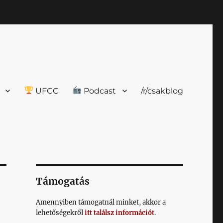
UFCC
Podcast
/r/csakblog
Támogatás
Amennyiben támogatnál minket, akkor a
lehetőségekről
itt találsz információt
.