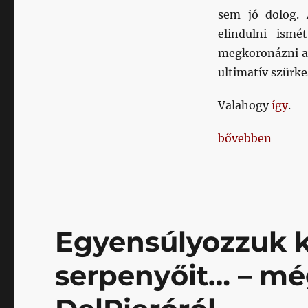
bejegyzéshez
sem jó dolog. 
elindulni ism
megkoronázni a 
ultimatív szürke
Valahogy
így
.
„Nyekereg a wer
bővebben
Egyensúlyozzuk k
serpenyőit… – m