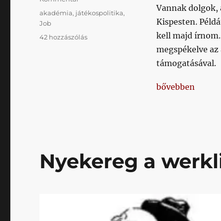
Vannak dolgok, 
Címke
akadémia
,
játékospolitika
,
Kispesten. Példá
Job
kell majd írnom
Gebinben
42 hozzászólás
a
megspékelve az 
kirakat
támogatásával.
című
bejegyzéshez
„Gebinben a kir
bővebben
Nyekereg a werkl