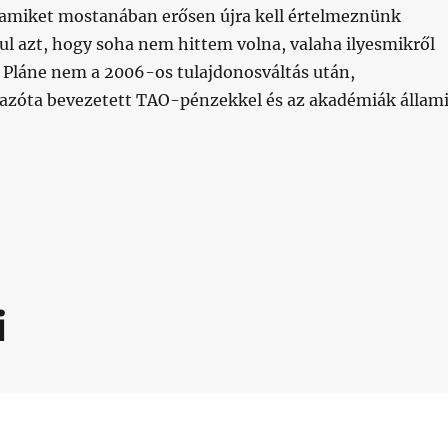
amiket mostanában erősen újra kell értelmeznünk
ul azt, hogy soha nem hittem volna, valaha ilyesmikről
. Pláne nem a 2006-os tulajdonosváltás után,
azóta bevezetett TAO-pénzekkel és az akadémiák állam
akat”
i