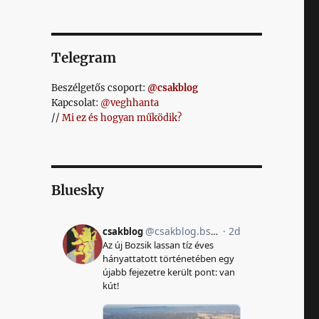
Telegram
Beszélgetős csoport:
@csakblog
Kapcsolat:
@veghhanta
//
Mi ez és hogyan működik?
Bluesky