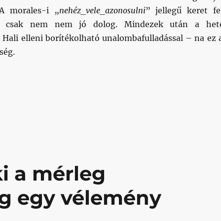
A morales-i „
nehéz_vele_azonosulni
” jellegű keret fe
ét csak nem nem jó dolog. Mindezek után a het
Hali elleni borítékolható unalombafulladással – na ez 
ség.
kli”
i a mérleg
ég egy vélemény