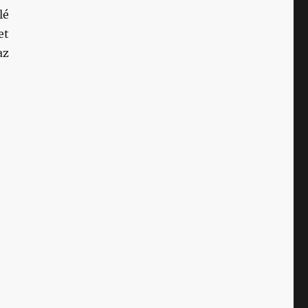
lé
et
az