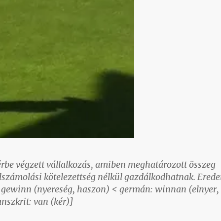
be végzett vállalkozás, amiben meghatározott összeg
elszámolási kötelezettség nélkül gazdálkodhatnak. Erede
 gewinn (nyereség, haszon) < germán: winnan (elnyer,
nszkrit: van (kér)]