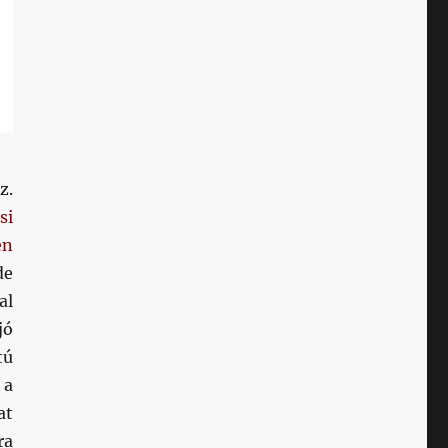
z.
si
en
de
al
jó
tú
 a
at
ra