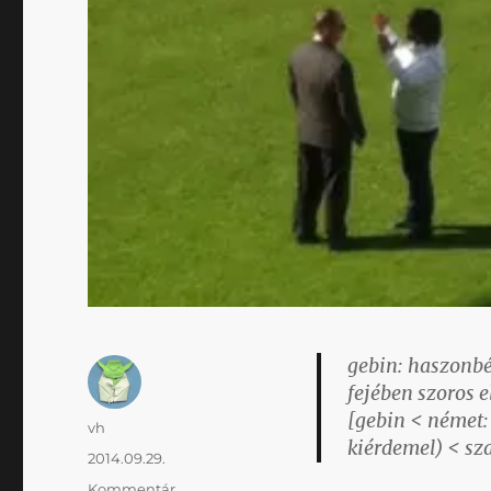
gebin:
haszonbér
fejében szoros 
[gebin < német:
Szerző
vh
kiérdemel) < sza
Közzétéve
2014.09.29.
Kategória
Kommentár