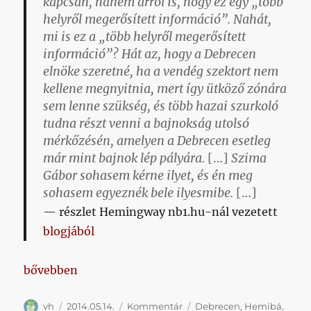
kapcsán, hanem arról is, hogy ez egy „több
helyről megerősített információ”. Nahát,
mi is ez a „több helyről megerősített
információ”? Hát az, hogy a Debrecen
elnöke szeretné, ha a vendég szektort nem
kellene megnyitnia, mert így ütköző zónára
sem lenne szükség, és több hazai szurkoló
tudna részt venni a bajnokság utolsó
mérkőzésén, amelyen a Debrecen esetleg
már mint bajnok lép pályára.
[…]
Szima
Gábor sohasem kérne ilyet, és én meg
sohasem egyeznék bele ilyesmibe.
[…]
részlet Hemingway nb1.hu-nál vezetett
blogjából
„Csak mondanám, hogy minden híreszteléssel ellen
bővebben
Szerző
Közzétéve
Kategória
Címke
vh
2014.05.14.
Kommentár
Debrecen
,
Hemibá
,