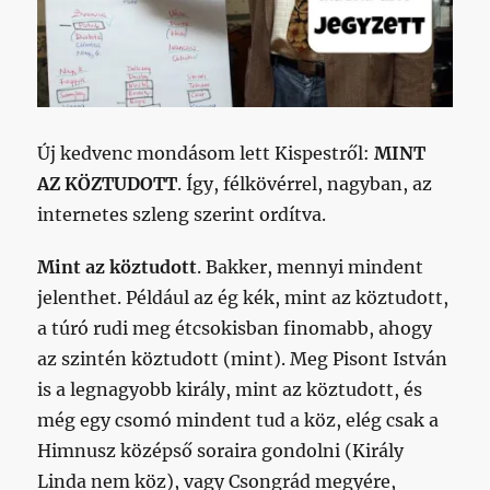
Új kedvenc mondásom lett Kispestről:
MINT
AZ KÖZTUDOTT
. Így, félkövérrel, nagyban, az
internetes szleng szerint ordítva.
Mint az köztudott
. Bakker, mennyi mindent
jelenthet. Például az ég kék, mint az köztudott,
a túró rudi meg étcsokisban finomabb, ahogy
az szintén köztudott (mint). Meg Pisont István
is a legnagyobb király, mint az köztudott, és
még egy csomó mindent tud a köz, elég csak a
Himnusz középső soraira gondolni (Király
Linda nem köz), vagy Csongrád megyére,