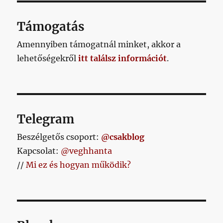
AL
OLD
AL
Támogatás
Amennyiben támogatnál minket, akkor a
lehetőségekről
itt találsz információt
.
Telegram
Beszélgetős csoport:
@csakblog
Kapcsolat:
@veghhanta
//
Mi ez és hogyan működik?