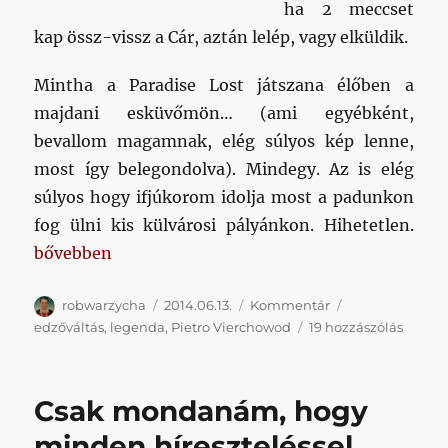
ha 2 meccset
kap össz-vissz a Cár, aztán lelép, vagy elküldik.
Mintha a Paradise Lost játszana élőben a
majdani esküvőmön… (ami egyébként,
bevallom magamnak, elég súlyos kép lenne,
most így belegondolva). Mindegy. Az is elég
súlyos hogy ifjúkorom idolja most a padunkon
fog ülni kis külvárosi pályánkon. Hihetetlen.
„Ehhez nekem is hozzá kell szólnom…”
bővebben
Szerző
Közzétéve
Kategória
Címke
robwarzycha
2014.06.13.
Kommentár
Ehhez
edzőváltás
,
legenda
,
Pietro Vierchowod
19 hozzászólás
neke
is
hozzá
Csak mondanám, hogy
kell
szóln
minden híreszteléssel