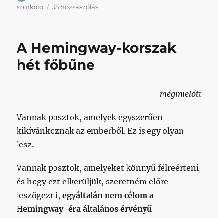
Csak
szurkoló
35 hozzászólás
mondanám,
hogy
minden
A Hemingway-korszak
híreszteléssel
ellentétben,
hét főbűne
Hemibá
nem
szurkolóellenes!
mégmielőtt
című
bejegyzéshez
Vannak posztok, amelyek egyszerűen
kikívánkoznak az emberből. Ez is egy olyan
lesz.
Vannak posztok, amelyeket könnyű félreérteni,
és hogy ezt elkerüljük, szeretném előre
leszögezni,
egyáltalán nem célom a
Hemingway-éra általános érvényű