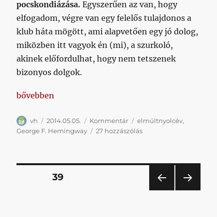
pocskondiázása.
Egyszerűen az van, hogy
elfogadom, végre van egy felelős tulajdonos a
klub háta mögött, ami alapvetően egy jó dolog,
miközben itt vagyok én (mi), a szurkoló,
akinek előfordulhat, hogy nem tetszenek
bizonyos dolgok.
„A Hemingway-korszak hét főbűne”
bővebben
Szerző
Közzétéve
Kategória
Címke
vh
2014.05.05.
Kommentár
elmúltnyolcév
,
A
George F. Hemingway
27 hozzászólás
Hemingway-
korszak
hét
főbűne
Bejegyzések
OLDAL
39
című
bejegyzéshez
ELŐ
KÖV
lapozása
ZŐ
ETKE
OLD
ZŐ