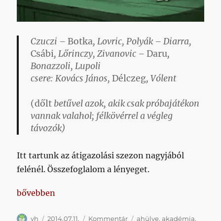
Czuczi –
Botka
,
Lovric
,
Polyák
–
Diarra
,
Csábi
, Lőrinczy,
Zivanovic
–
Daru
,
Bonazzoli
,
Lupoli
csere:
Kovács János
,
Délczeg
, Vólent
(dőlt
betűvel azok, akik csak próbajátékon
vannak valahol;
félkövérrel
a végleg
távozók)
Itt tartunk az átigazolási szezon nagyjából
felénél. Összefoglalom a lényeget.
„Komoly kiárusítás Kispesten”
bővebben
Szerző
Közzétéve
Kategória
Címke
vh
2014.07.11.
Kommentár
ahülye
,
akadémia
,