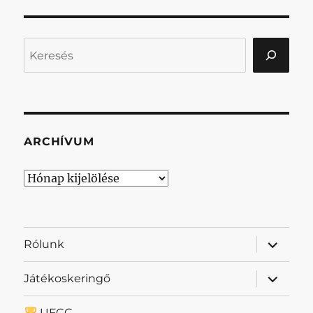
Keresés
ARCHÍVUM
Archívum
almenü
Rólunk
szétnyit
almenü
Játékoskeringő
szétnyit
UFCC