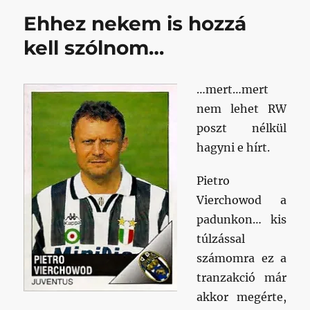
című
Ehhez nekem is hozzá
bejegyzéshez
kell szólnom…
…mert…mert
nem lehet RW
poszt nélkül
hagyni e hírt.
Pietro
Vierchowod a
padunkon… kis
túlzással
számomra ez a
tranzakció már
akkor megérte,