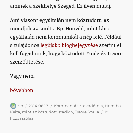
aminek a székhelye Szeged. Ez ilyen műfaj.
Ami viszont egyáltalán nem köztudott, az
mondjuk az, amit a Bp. Honvéd, mint klub
egyáltalán nem kommunikál a nép felé. Például
a tulajdonos
legújabb blogbejegyzése
szerint el
kell fogadnunk, hogy köztudott Youla és Traore
szerződtetése.
Vagy nem.
„Mint az köztudott”
bővebben
Szerző
Közzétéve
Kategória
Címke
vh
2014.06.17.
Kommentár
akadémia
,
Hemibá
,
Keita
,
mint az köztudott
,
stadion
,
Traore
,
Youla
19
Mint
hozzászólás
az
köztudott