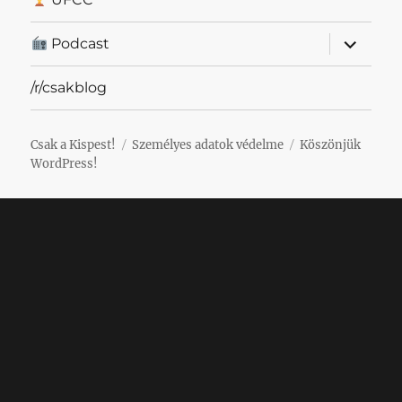
almenü
Podcast
szétnyit
/r/csakblog
Csak a Kispest!
Személyes adatok védelme
Köszönjük
WordPress!