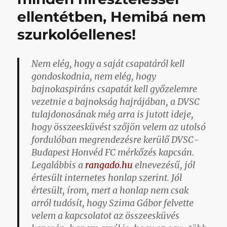
című
ellentétben, Hemibá nem
bejegy
szurkolóellenes!
Nem elég, hogy a saját csapatáról kell
gondoskodnia, nem elég, hogy
bajnokaspiráns csapatát kell győzelemre
vezetnie a bajnokság hajrájában, a DVSC
tulajdonosának még arra is jutott ideje,
hogy összeesküvést szőjön velem az utolsó
fordulóban megrendezésre kerülő DVSC-
Budapest Honvéd FC mérkőzés kapcsán.
Legalábbis a
rangado.hu
elnevezésű, jól
értesült internetes honlap szerint. Jól
értesült, írom, mert a honlap nem csak
arról tudósít, hogy Szima Gábor felvette
velem a kapcsolatot az összeesküvés