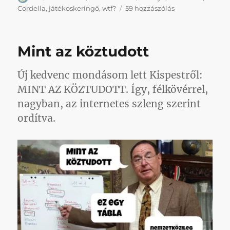
Komoly
Cordella
,
játékoskeringő
,
wtf?
59 hozzászólás
kiárusítás
Kispesten
című
Mint az köztudott
bejegyzéshez
Új kedvenc mondásom lett Kispestről:
MINT AZ KÖZTUDOTT. Így, félkövérrel,
nagyban, az internetes szleng szerint
ordítva.