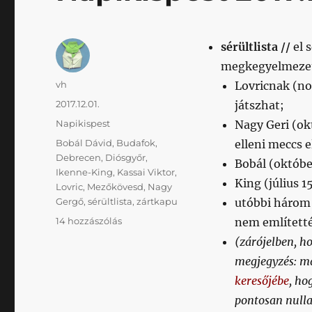
sérültlista //
el 
megkegyelmezet
Szerző
vh
Lovricnak (no
Közzétéve
2017.12.01.
játszhat;
Kategória
Napikispest
Nagy Geri (okt
Címke
Bobál Dávid
,
Budafok
,
elleni meccs e
Debrecen
,
Diósgyőr
,
Bobál (október
Ikenne-King
,
Kassai Viktor
,
King (július 1
Lovric
,
Mezőkövesd
,
Nagy
Gergő
,
sérültlista
,
zártkapu
utóbbi három 
Napikispest
14 hozzászólás
nem említetté
2017.12.01.
(zárójelben, ho
című
megjegyzés: ma
bejegyzéshez
keresőjébe
, ho
pontosan nulla 