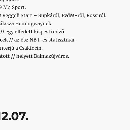
 M4 Sport.
Reggeli Start – Supkáról, EvdM-ről, Rossiról.
álasza Hemingwaynek.
 //
egy elfedett kispesti edző.
cek //
az ősz NB I-es statisztikái.
interjú a Csakfocin.
atott //
helyett Balmazújváros.
7.12.12.”
2.07.