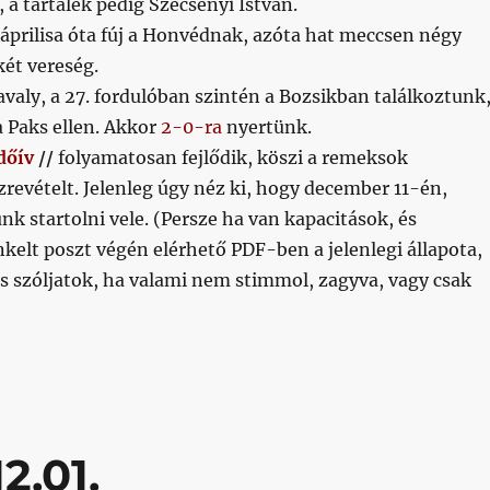
 a tartalék pedig Szécsényi István.
áprilisa óta fúj a Honvédnak, azóta hat meccsen négy
ét vereség.
valy, a 27. fordulóban szintén a Bozsikban találkoztunk
a Paks ellen. Akkor
2-0-ra
nyertünk.
dőív
//
folyamatosan fejlődik, köszi a remeksok
zrevételt. Jelenleg úgy néz ki, hogy december 11-én,
nk startolni vele. (Persze ha van kapacitások, és
nkelt poszt végén elérhető PDF-ben a jelenlegi állapota,
és szóljatok, ha valami nem stimmol, zagyva, vagy csak
2.01.