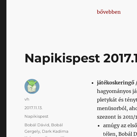
„Napikispest 201
bővebben
Napikispest 2017.1
játékoskeringő 
hagyományos já
Szerző
vh
pletykát és tény
Közzétéve
2017.11.13.
menüsorból, aho
Kategória
Napikispest
szezont is 2011/
Címke
Bobál Dávid
,
Bobál
amúgy az első
Gergely
,
Dark Kadima
télen, Bobál 