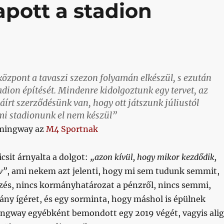
pott a stadion
központ a tavaszi szezon folyamán elkészül, s ezután
adion építését. Mindenre kidolgoztunk egy tervet, az
írt szerződésünk van, hogy ott játszunk júliustól
mi stadionunk el nem készül”
emingway az
M4 Sportnak
csit árnyalta a dolgot:
„azon kívül, hogy mikor kezdődik,
v”
, ami nekem azt jelenti, hogy mi sem tudunk semmit,
zés, nincs kormányhatározat a pénzről, nincs semmi,
ány ígéret, és egy sorminta, hogy máshol is épülnek
ngway egyébként bemondott egy 2019 végét, vagyis alig