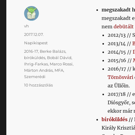
megszakadt 
megszakadt e
Szerző
vh
nem
debütált
Közzétéve
2017.12.07.
2012/13 //
Kategória
Napikispest
2013/14 //
B
Címke
2016-17
,
Berke Balázs
,
2014/15 //
bíróküldés
,
Bobál Dávid
,
2015/16 //
Ihrig-Farkas
,
Marco Rossi
,
2016/17 // 
Márton András
,
MFA
,
Szemerédi
Tömösvári
Napikispest
10 hozzászólás
az Üllőin.
2017.12.07.
2017/18 // 
című
Diósgyőr, s
bejegyzéshez
ekkor már n
bíróküldés
//
Király Kriszti