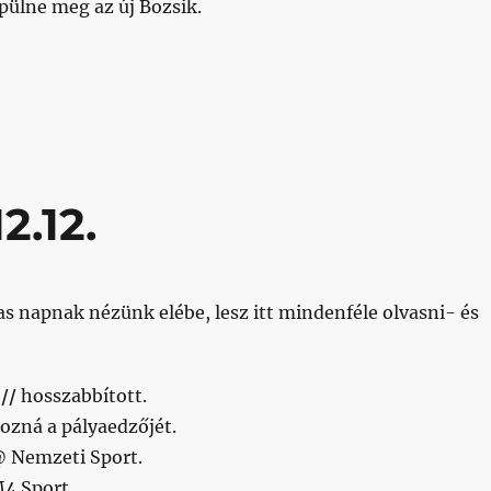
épülne meg az új Bozsik.
kapott a stadion”
2.12.
s napnak nézünk elébe, lesz itt mindenféle olvasni- és
:
 //
hosszabbított.
ozná a pályaedzőjét.
 Nemzeti Sport.
4 Sport.