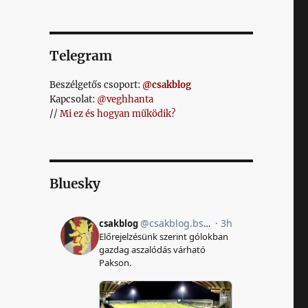
Telegram
Beszélgetős csoport:
@csakblog
Kapcsolat:
@veghhanta
//
Mi ez és hogyan működik?
Bluesky