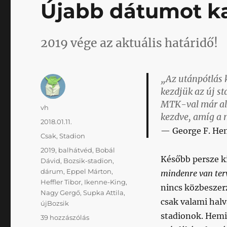
Újabb dátumot ka
2019 vége az aktuális határidő!
„Az utánpótlás 
kezdjük az új st
MTK-val már alá
Szerző
vh
kezdve, amíg a 
Közzétéve
2018.01.11.
George F. H
Kategória
Csak
,
Stadion
Címke
2019
,
balhátvéd
,
Bobál
Később persze ki
Dávid
,
Bozsik-stadion
,
dárum
,
Eppel Márton
,
mindenre van ter
Heffler Tibor
,
Ikenne-King
,
nincs közbeszer
Nagy Gergő
,
Supka Attila
,
csak valami halv
újBozsik
stadionok. Hemi
Újabb
39 hozzászólás