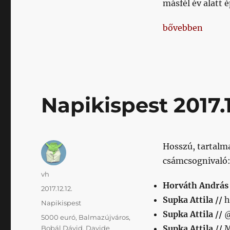
dátumot
másfél év alatt 
kapott
a
„Újabb dátumot 
bővebben
stadion
című
bejegyzéshez
Napikispest 2017.1
Hosszú, tartalma
csámcsognivaló
Szerző
vh
Horváth András
Közzétéve
2017.12.12.
Supka Attila //
h
Kategória
Napikispest
Supka Attila //
@
Címke
5000 euró
,
Balmazújváros
,
Supka Attila //
M
Bobál Dávid
,
Davide