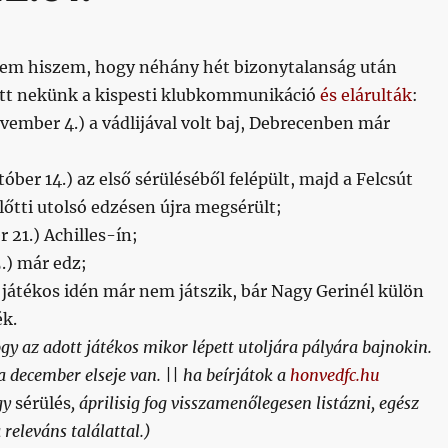
sem hiszem, hogy néhány hét bizonytalanság után
t nekünk a kispesti klubkommunikáció
és elárulták
:
vember 4.) a vádlijával volt baj, Debrecenben már
óber 14.) az első sérüléséből felépült, majd a Felcsút
lőtti utolsó edzésen újra megsérült;
 21.) Achilles-ín;
5.) már edz;
játékos idén már nem játszik, bár Nagy Gerinél külön
k.
gy az adott játékos mikor lépett utoljára pályára bajnokin.
 december elseje van. || ha beírjátok a
honvedfc.hu
gy
sérülés
, áprilisig fog visszamenőlegesen listázni, egész
releváns találattal.)