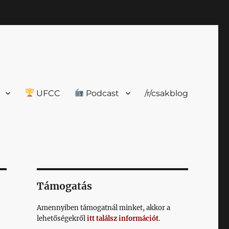
UFCC
Podcast
/r/csakblog
Támogatás
Amennyiben támogatnál minket, akkor a
lehetőségekről
itt találsz információt
.