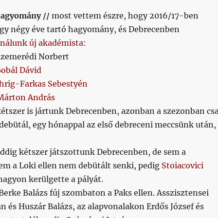
hagyomány //
most vettem észre, hogy 2016/17-ben
gy négy éve tartó hagyomány, és Debrecenben
 nálunk új akadémista
:
 Szemerédi Norbert
obál Dávid
Ihrig-Farkas Sebestyén
Márton András
kétszer is jártunk Debrecenben, azonban a szezonban cs
debütál, egy hónappal az első debreceni meccsünk után,
eddig kétszer játszottunk Debrecenben, de sem a
em a Loki ellen nem debütált senki, pedig
Stoiacovici
agyon kerülgette a pályát.
Berke Balázs fúj szombaton a Paks ellen. Asszisztensei
án és Huszár Balázs, az alapvonalakon Erdős József és