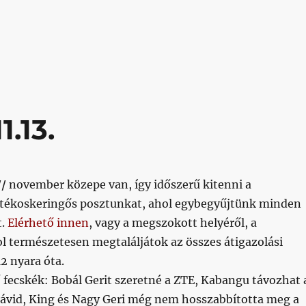
7.12.01.”
1.13.
//
november közepe van, így időszerű kitenni a
tékoskeringős posztunkat, ahol egybegyűjtünk minden
t.
Elérhető innen
, vagy a megszokott helyéről, a
l természetesen megtaláljátok az összes átigazolási
12 nyara óta.
 fecskék: Bobál Gerit szeretné a ZTE, Kabangu távozhat 
Dávid, King és Nagy Geri még nem hosszabbította meg a