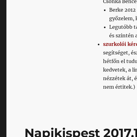
Csonka Bence,
Berke 2012 
győzelem, k
Legutóbb ta
és szintén 
szurkolói kér
segítséget, és
hétfőn el tudu
kedvetek, a li
nézzétek át, 
nem értitek.)
Napikispest 2017.1