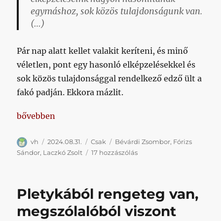
egymáshoz, sok közös tulajdonságunk van.
(…)
Pár nap alatt kellet valakit keríteni, és minő
véletlen, pont egy hasonló elképzelésekkel és
sok közös tulajdonsággal rendelkező edző ült a
fakó padján. Ekkora mázlit.
„Big Ma$ter Fóriz$ Bo$$ és a F*cking Honvéd spo
bővebben
Szerző
Közzétéve
Kategória
Címke
vh
2024.08.31.
Csak
Bévárdi Zsombor
,
Fórizs
Big
Sándor
,
Laczkó Zsolt
17 hozzászólás
Ma$ter
Fóriz$
Bo$$
Pletykából rengeteg van,
és
a
megszólalóból viszont
F*cking