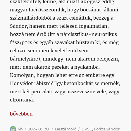
szaktekintély lenne, aki miatt az egész eddig
magyar foci összeomlik, hogy bocsánat, állami
százmilliárdokból a szart csináltuk, bezzeg a
Sándor, hanem mert teljesen fogalmatlan,
hozzá nem értő (itt a nárcisztikus-neurotikus
f*sz/p*cs és egyéb szavakat húztam ki, és még
célozni sem merek véletlenül sem
bármelyikre), mindegy, nem akarom befejezni,
mert nem akarok pereket a nyakamba.
Komolyan, hogyan lehet erre az emberre egy
Honvédot rábízni? Egy betonkockát se mernék,
mert két perc alatt vagy összeveszne vele, vagy
elrontaná.
„Fórizs Sándor, takarodj Kispestről!”
bővebben
Szerző
Közzétéve
Kategória
Címke
vh
2024.09.30.
Beszámoló
BVSC
,
Fórizs Sándor
,