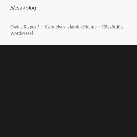
/r/csakblog
Csak a Kispest!
Személyes adatok védelme
Köszönjük
WordPress!