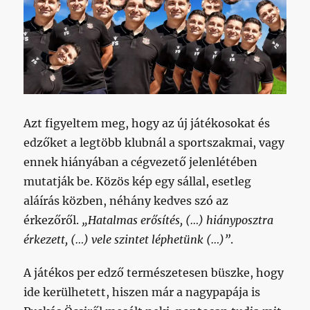
utolsójától
című
bejegyzéshez
Azt figyeltem meg, hogy az új játékosokat és
edzőket a legtöbb klubnál a sportszakmai, vagy
ennek hiányában a cégvezető jelenlétében
mutatják be. Közös kép egy sállal, esetleg
aláírás közben, néhány kedves szó az
érkezőről.
„Hatalmas erősítés, (…) hiányposztra
érkezett, (…) vele szintet léphetünk (…)”
.
A játékos per edző természetesen büszke, hogy
ide kerülhetett, hiszen már a nagypapája is