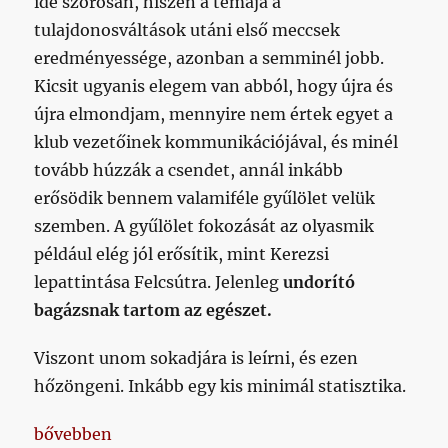
ide szorosan, hiszen a témája a
tulajdonosváltások utáni első meccsek
eredményessége, azonban a semminél jobb.
Kicsit ugyanis elegem van abból, hogy újra és
újra elmondjam, mennyire nem értek egyet a
klub vezetőinek kommunikációjával, és minél
tovább húzzák a csendet, annál inkább
erősödik bennem valamiféle gyűlölet velük
szemben. A gyűlölet fokozását az olyasmik
például elég jól erősítik, mint Kerezsi
lepattintása Felcsútra. Jelenleg
undorító
bagázsnak tartom az egészet.
Viszont unom sokadjára is leírni, és ezen
hőzöngeni. Inkább egy kis minimál statisztika.
„Történelmi tett lenne úgy indítania egy tulajdono
bővebben