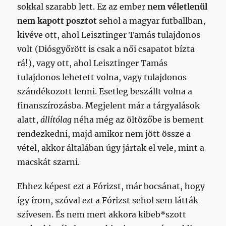
sokkal szarabb lett. Ez az ember
nem véletlenül
nem kapott posztot
sehol a magyar futballban,
kivéve ott, ahol Leisztinger Tamás tulajdonos
volt (Diósgyőrött is csak a női csapatot bízta
rá!), vagy ott, ahol Leisztinger Tamás
tulajdonos lehetett volna, vagy tulajdonos
szándékozott lenni. Esetleg beszállt volna a
finanszírozásba. Megjelent már a tárgyalások
alatt,
állítólag
néha még az öltözőbe is bement
rendezkedni, majd amikor nem jött össze a
vétel, akkor általában úgy jártak el vele, mint a
macskát szarni.
Ehhez képest
ezt
a Fórizst, már bocsánat, hogy
így írom, szóval
ezt
a Fórizst sehol sem látták
szívesen. És nem mert akkora kibeb*szott