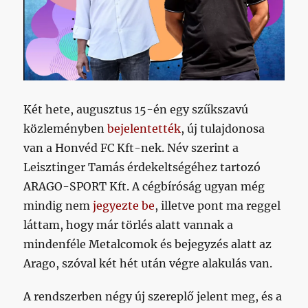
Két hete, augusztus 15-én egy szűkszavú
közleményben
bejelentették
, új tulajdonosa
van a Honvéd FC Kft-nek. Név szerint a
Leisztinger Tamás érdekeltségéhez tartozó
ARAGO-SPORT Kft. A cégbíróság ugyan még
mindig nem
jegyezte be
, illetve pont ma reggel
láttam, hogy már törlés alatt vannak a
mindenféle Metalcomok és bejegyzés alatt az
Arago, szóval két hét után végre alakulás van.
A rendszerben négy új szereplő jelent meg, és a