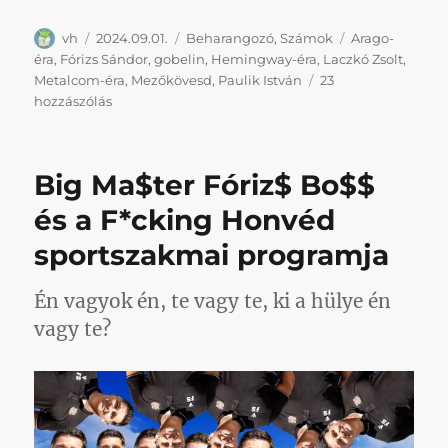
Szerző
Közzétéve
Kategória
Címke
vh
2024.09.01.
Beharangozó
,
Számok
Arago-
éra
,
Fórizs Sándor
,
gobelin
,
Hemingway-éra
,
Laczkó Zsolt
,
Metalcom-éra
,
Mezőkövesd
,
Paulik István
23
Történelmi
hozzászólás
tett
lenne
úgy
Big Ma$ter Fóriz$ Bo$$
indítania
egy
és a F*cking Honvéd
tulajdonosnak
sportszakmai programja
a
Honvédnál,
hogy
Én vagyok én, te vagy te, ki a hülye én
sorozatban
vagy te?
háromszor
szenved
vereséget
a
másodosztály
aktuális