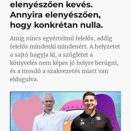
elenyészően kevés.
Honvéd
sportszakmai
Annyira elenyészően,
programja
című
hogy konkrétan nulla.
bejegyzéshez
Amíg nincs egyértelmű felelős, addig
felelős mindenki mindenért. A helyzetet
a sajtó hagyja ki, a szögletet a
könyvelés nem képes jó helyre berúgni,
és a mosdó a szakvezetés miatt van
eldugulva.