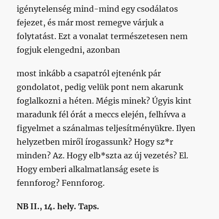
igénytelenség mind-mind egy csodálatos
fejezet, és már most remegve várjuk a
folytatást. Ezt a vonalat természetesen nem
fogjuk elengedni, azonban
most inkább a csapatról ejtenénk pár
gondolatot, pedig velük pont nem akarunk
foglalkozni a héten. Mégis minek? Úgyis kint
maradunk fél órát a meccs elején, felhívva a
figyelmet a szánalmas teljesítményükre. Ilyen
helyzetben miről írogassunk? Hogy sz*r
minden? Az. Hogy elb*szta az új vezetés? El.
Hogy emberi alkalmatlanság esete is
fennforog? Fennforog.
NB II., 14. hely. Taps.