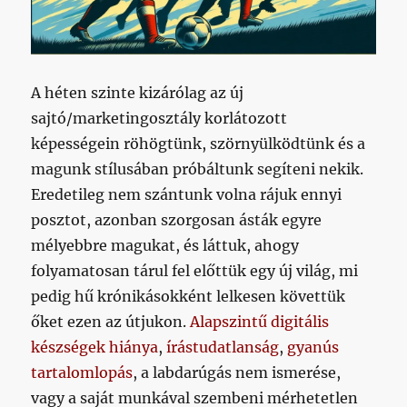
A héten szinte kizárólag az új
sajtó/marketingosztály korlátozott
képességein röhögtünk, szörnyülködtünk és a
magunk stílusában próbáltunk segíteni nekik.
Eredetileg nem szántunk volna rájuk ennyi
posztot, azonban szorgosan ásták egyre
mélyebbre magukat, és láttuk, ahogy
folyamatosan tárul fel előttük egy új világ, mi
pedig hű krónikásokként lelkesen követtük
őket ezen az útjukon.
Alapszintű digitális
készségek hiánya
,
írástudatlanság
,
gyanús
tartalomlopás
, a labdarúgás nem ismerése,
vagy a saját munkával szembeni mérhetetlen