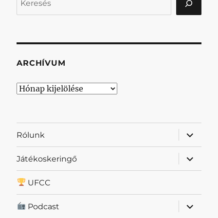
ARCHÍVUM
Archívum
almenü
Rólunk
szétnyit
almenü
Játékoskeringő
szétnyit
UFCC
almenü
Podcast
szétnyit