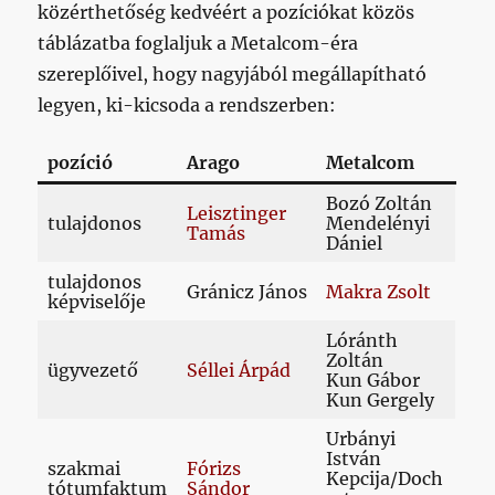
közérthetőség kedvéért a pozíciókat közös
táblázatba foglaljuk a Metalcom-éra
szereplőivel, hogy nagyjából megállapítható
legyen, ki-kicsoda a rendszerben:
pozíció
Arago
Metalcom
Bozó Zoltán
Leisztinger
tulajdonos
Mendelényi
Tamás
Dániel
tulajdonos
Gránicz János
Makra Zsolt
képviselője
Lóránth
Zoltán
ügyvezető
Séllei Árpád
Kun Gábor
Kun Gergely
Urbányi
István
szakmai
Fórizs
Kepcija/Doch
tótumfaktum
Sándor