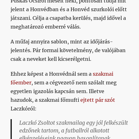
Puskás Öcsiről mesélt neki, pontosan tudja mit
jelent a Honvédban és a Honvéd szurkolói előtt
játszani. Célja a csapatba kerülés, majd idővel a
meghatározó emberré válás.
A műfaj annyira sablon, mint az időjárás-
jelentés. Pár formai követelmény, de valójában
csak a neveket kell kicserélgetni.
Ehhez képest a Honvédnál sem a
szakmai
főember
, sem a cégvezető nem szólalt meg
egyetlen igazolás kapcsán sem. Illetve
hazudok, a szakmai főmufti
ejtett pár szót
Laczkóról:
Laczkó Zsoltot szakmailag egy jól felkészült
edzőnek tartom, a futballról alkotott
elképzeléseink nagyon hasonlítanak