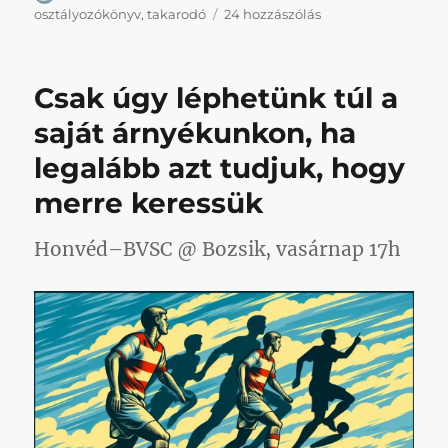
Fórizs
osztályozókönyv
,
takarodó
24 hozzászólás
Sándor,
takarodj
Kispestről!
Csak úgy léphetünk túl a
című
bejegyzéshez
saját árnyékunkon, ha
legalább azt tudjuk, hogy
merre keressük
Honvéd–BVSC @ Bozsik, vasárnap 17h