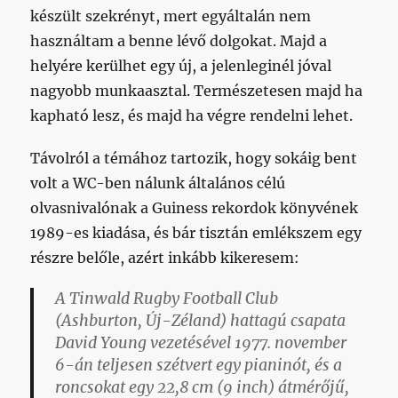
készült szekrényt, mert egyáltalán nem
használtam a benne lévő dolgokat. Majd a
helyére kerülhet egy új, a jelenleginél jóval
nagyobb munkaasztal. Természetesen majd ha
kapható lesz, és majd ha végre rendelni lehet.
Távolról a témához tartozik, hogy sokáig bent
volt a WC-ben nálunk általános célú
olvasnivalónak a Guiness rekordok könyvének
1989-es kiadása, és bár tisztán emlékszem egy
részre belőle, azért inkább kikeresem:
A Tinwald Rugby Football Club
(Ashburton, Új-Zéland) hattagú csapata
David Young vezetésével 1977. november
6-án teljesen szétvert egy pianinót, és a
roncsokat egy 22,8 cm (9 inch) átmérőjű,