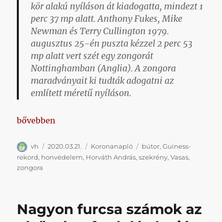
kör alakú nyíláson át kiadogatta, mindezt 1
perc 37 mp alatt. Anthony Fukes, Mike
Newman és Terry Cullington 1979.
augusztus 25-én puszta kézzel 2 perc 53
mp alatt vert szét egy zongorát
Nottinghamban (Anglia). A zongora
maradványait ki tudták adogatni az
említett méretű nyíláson.
„Koronanapló 6. nap”
bővebben
Szerző
Közzétéve
Kategória
Címke
vh
2020.03.21.
Koronanapló
bútor
,
Guiness-
rekord
,
honvédelem
,
Horváth András
,
szekrény
,
Vasas
,
zongora
Nagyon furcsa számok az