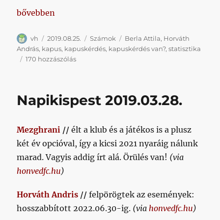
„Nagyon furcsa számok az első négy forduló alapjá
bővebben
Szerző
Közzétéve
Kategória
Címke
vh
2019.08.25.
Számok
Berla Attila
,
Horváth
András
,
kapus
,
kapuskérdés
,
kapuskérdés van?
,
statisztika
Nagyon
170 hozzászólás
furcsa
számok
az
Napikispest 2019.03.28.
első
négy
forduló
Mezghrani
//
élt a klub és a játékos is a plusz
alapján
című
két év opcióval, így a kicsi 2021 nyaráig nálunk
bejegyzéshez
marad. Vagyis addig írt alá. Örülés van!
(via
honvedfc.hu
)
Horváth Andris
//
felpörögtek az események:
hosszabbított 2022.06.30-ig.
(via
honvedfc.hu
)