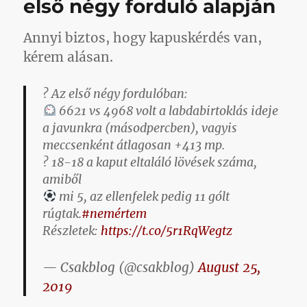
első négy forduló alapján
Annyi biztos, hogy kapuskérdés van,
kérem alásan.
? Az első négy fordulóban:
6621 vs 4968 volt a labdabirtoklás ideje
a javunkra (másodpercben), vagyis
meccsenként átlagosan +413 mp.
? 18-18 a kaput eltaláló lövések száma,
amiből
mi 5, az ellenfelek pedig 11 gólt
rúgtak.
#nemértem
Részletek:
https://t.co/5r1RqWegtz
— Csakblog (@csakblog)
August 25,
2019