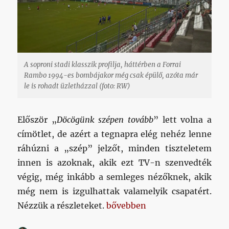
A soproni stadi klasszik profilja, háttérben a Forrai
Rambo 1994-es bombájakor még csak épülő, azóta már
le is rohadt üzletházzal (foto: RW)
Először „
Döcögünk szépen tovább
” lett volna a
címötlet, de azért a tegnapra elég nehéz lenne
ráhúzni a „szép” jelzőt, minden tiszteletem
innen is azoknak, akik ezt TV-n szenvedték
végig, még inkább a semleges nézőknek, akik
még nem is izgulhattak valamelyik csapatért.
„Döcögünk tovább”
Nézzük a részleteket.
bővebben