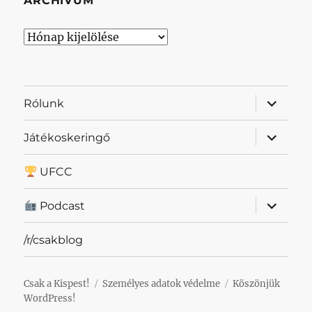
ARCHÍVUM
Archívum
almenü
Rólunk
szétnyit
almenü
Játékoskeringő
szétnyit
UFCC
almenü
Podcast
szétnyit
/r/csakblog
Csak a Kispest!
Személyes adatok védelme
Köszönjük
WordPress!