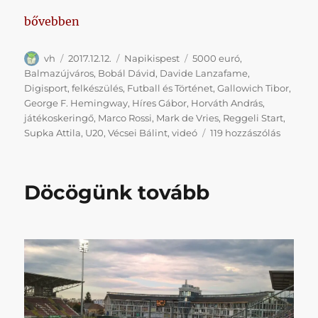
„Napikispest 2017.12.12.”
bővebben
Szerző
Közzétéve
Kategória
Címke
vh
2017.12.12.
Napikispest
5000 euró
,
Balmazújváros
,
Bobál Dávid
,
Davide Lanzafame
,
Digisport
,
felkészülés
,
Futball és Történet
,
Gallowich Tibor
,
George F. Hemingway
,
Híres Gábor
,
Horváth András
,
játékoskeringő
,
Marco Rossi
,
Mark de Vries
,
Reggeli Start
,
Napikis
Supka Attila
,
U20
,
Vécsei Bálint
,
videó
119 hozzászólás
2017.12.1
című
bejegyz
Döcögünk tovább