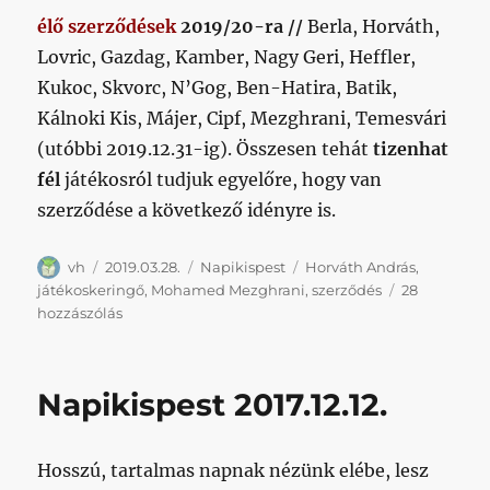
élő szerződések
2019/20-ra //
Berla, Horváth,
Lovric, Gazdag, Kamber, Nagy Geri, Heffler,
Kukoc, Skvorc, N’Gog, Ben-Hatira, Batik,
Kálnoki Kis, Májer, Cipf, Mezghrani, Temesvári
(utóbbi 2019.12.31-ig). Összesen tehát
tizenhat
fél
játékosról tudjuk egyelőre, hogy van
szerződése a következő idényre is.
Szerző
Közzétéve
Kategória
Címke
vh
2019.03.28.
Napikispest
Horváth András
,
játékoskeringő
,
Mohamed Mezghrani
,
szerződés
28
Napikispest
hozzászólás
2019.03.28.
című
bejegyzéshez
Napikispest 2017.12.12.
Hosszú, tartalmas napnak nézünk elébe, lesz