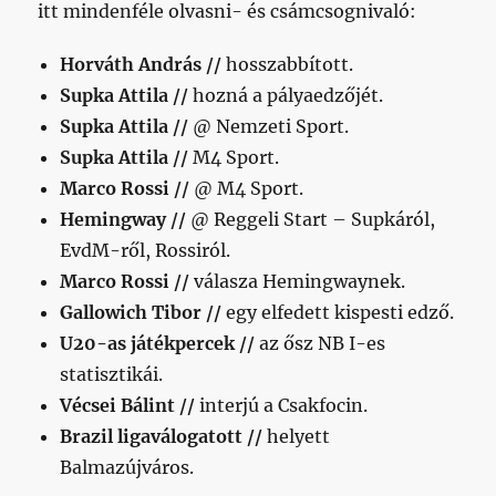
itt mindenféle olvasni- és csámcsognivaló:
Horváth András //
hosszabbított.
Supka Attila //
hozná a pályaedzőjét.
Supka Attila //
@ Nemzeti Sport.
Supka Attila //
M4 Sport.
Marco Rossi //
@ M4 Sport.
Hemingway //
@ Reggeli Start – Supkáról,
EvdM-ről, Rossiról.
Marco Rossi //
válasza Hemingwaynek.
Gallowich Tibor //
egy elfedett kispesti edző.
U20-as játékpercek //
az ősz NB I-es
statisztikái.
Vécsei Bálint //
interjú a Csakfocin.
Brazil ligaválogatott //
helyett
Balmazújváros.