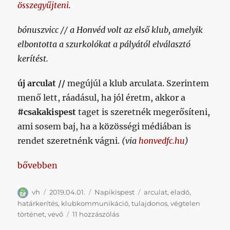
összegyűjteni
.
bónuszvicc // a Honvéd volt az első klub, amelyik
elbontotta a szurkolókat a pályától elválasztó
kerítést.
új arculat //
megújúl a klub arculata. Szerintem
menő lett, ráadásul, ha jól éretm, akkor a
#csakakispest
taget is szeretnék megerősíteni,
ami sosem baj, ha a közösségi médiában is
rendet szeretnénk vágni.
(via
honvedfc.hu
)
„Napikispest 2019.04.01.”
bővebben
Szerző
Közzétéve
Kategória
Címke
vh
2019.04.01.
Napikispest
arculat
,
eladó
,
határkerítés
,
klubkommunikáció
,
tulajdonos
,
végtelen
Napikispest
történet
,
vevő
11 hozzászólás
2019.04.01.