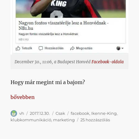
December 30., 11:06, a Budapest Honvéd
Facebook-oldala
Hogy már megint mi a bajom?
„Lehet, hogy én vagyok az értetlen, a hülye, a mit
bővebben
Szerző
Közzétéve
Kategória
Címke
vh
2017.12.30.
Csak
facebook
,
Ikenne-King
,
Lehet,
klubkommunikáció
,
marketing
25 hozzászólás
hogy
én