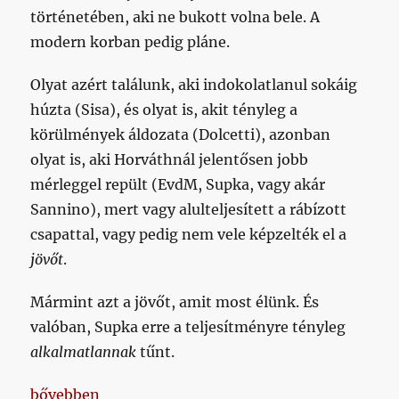
történetében, aki ne bukott volna bele. A
modern korban pedig pláne.
Olyat azért találunk, aki indokolatlanul sokáig
húzta (Sisa), és olyat is, akit tényleg a
körülmények áldozata (Dolcetti), azonban
olyat is, aki Horváthnál jelentősen jobb
mérleggel repült (EvdM, Supka, vagy akár
Sannino), mert vagy alulteljesített a rábízott
csapattal, vagy pedig nem vele képzelték el a
jövőt
.
Mármint azt a jövőt, amit most élünk. És
valóban, Supka erre a teljesítményre tényleg
alkalmatlannak
tűnt.
„Több, mint másfél nap alatt a Honvéd meg sem pró
bővebben