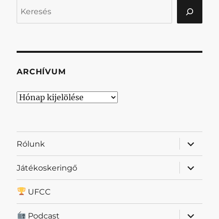
Keresés
ARCHÍVUM
Archívum
almenü
Rólunk
szétnyit
almenü
Játékoskeringő
szétnyit
UFCC
almenü
Podcast