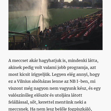
bejegyzéshez
A meccset akár hagyhatjuk is, mindenki látta,
akinek pedig volt valami jobb programja, azt
most kicsit irigyeljük. Legyen elég annyi, hogy
ez a Vilnius alsóházas lenne az NB I-ben, mi
viszont még nagyon nem vagyunk kész, és egy
valószínűleg először és utoljára látott
felállással, sőt, kerettel mentünk neki a
meccsnek. Ha nem lesz belőle fogpiszkáló,