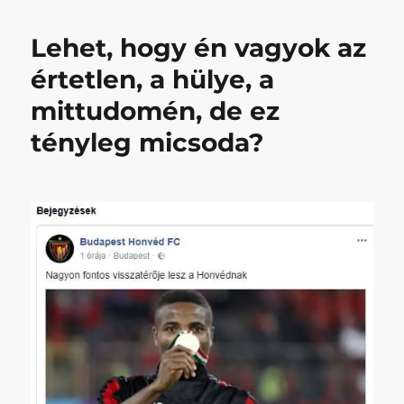
című
bejegyzéshez
Lehet, hogy én vagyok az
értetlen, a hülye, a
mittudomén, de ez
tényleg micsoda?