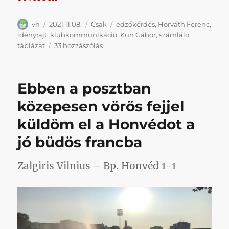
Szerző
Közzétéve
Kategória
Címke
vh
2021.11.08.
Csak
edzőkérdés
,
Horváth Ferenc
,
idényrajt
,
klubkommunikáció
,
Kun Gábor
,
számláló
,
Több,
táblázat
33 hozzászólás
mint
másfél
nap
Ebben a posztban
alatt
a
közepesen vörös fejjel
Honvéd
küldöm el a Honvédot a
meg
sem
jó büdös francba
próbálta
lekommunikálni
újkori
Zalgiris Vilnius – Bp. Honvéd 1-1
története
egyik
leggyengébb
edzői
teljesítményét
című