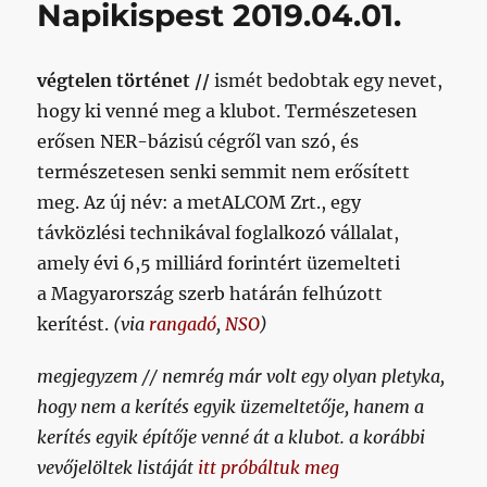
Napikispest 2019.04.01.
vörös
fejjel
küldöm
végtelen történet //
ismét bedobtak egy nevet,
el
a
hogy ki venné meg a klubot. Természetesen
Honvédot
erősen NER-bázisú cégről van szó, és
a
természetesen senki semmit nem erősített
jó
büdös
meg. Az új név: a metALCOM Zrt., egy
francba
távközlési technikával foglalkozó vállalat,
című
amely évi 6,5 milliárd forintért üzemelteti
bejegyzéshez
a Magyarország szerb határán felhúzott
kerítést.
(via
rangadó
,
NSO
)
megjegyzem // nemrég már volt egy olyan pletyka,
hogy nem a kerítés egyik üzemeltetője, hanem a
kerítés egyik építője venné át a klubot.
a korábbi
vevőjelöltek listáját
itt próbáltuk meg