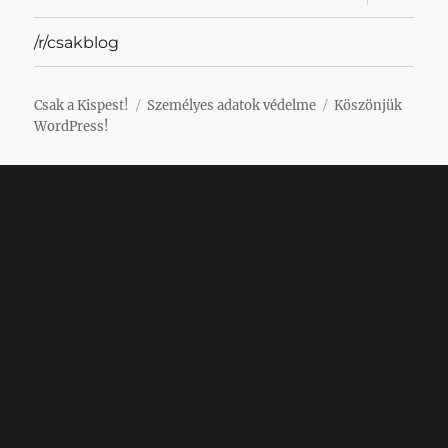
szétnyit
/r/csakblog
Csak a Kispest!
Személyes adatok védelme
Köszönjük
WordPress!