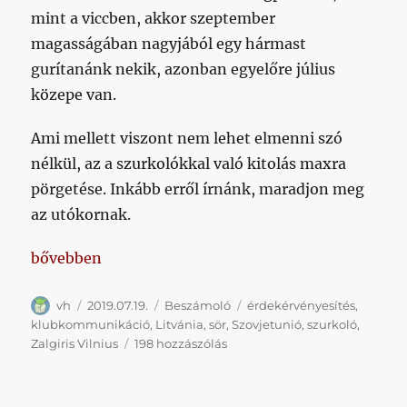
mint a viccben, akkor szeptember
magasságában nagyjából egy hármast
gurítanánk nekik, azonban egyelőre július
közepe van.
Ami mellett viszont nem lehet elmenni szó
nélkül, az a szurkolókkal való kitolás maxra
pörgetése. Inkább erről írnánk, maradjon meg
az utókornak.
„Ebben a posztban közepesen vörös fejjel küldöm el
bővebben
Szerző
Közzétéve
Kategória
Címke
vh
2019.07.19.
Beszámoló
érdekérvényesítés
,
klubkommunikáció
,
Litvánia
,
sör
,
Szovjetunió
,
szurkoló
,
Ebben
Zalgiris Vilnius
198 hozzászólás
a
posztban
közepesen