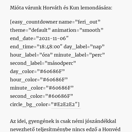
Mióta várunk Horváth és Kun lemondására:
[easy_countdowner name=”feri_out”
theme=”default” animation=”smooth”
end_date=”2021-11-06″
end_time=”18:48:00″ day_label=”nap”
hour_label=”óra” minute_label=”perc”
second_label=”másodperc”
day_color=”#60686F”
hour_color=”#60686F”
minute_color=”#60686F”
second_color=”#60686F”
circle_bg_color=”#E2E2E2″]
Az idei, gyengének is csak némi jószándékkal
nevezhető teljesítménybe nincs edző a Honvéd