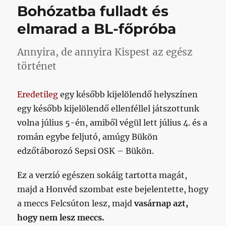
vagyok
Bohózatba fulladt és
az
értetlen,
elmarad a BL-főpróba
a
hülye,
Annyira, de annyira Kispest az egész
a
mittudomén,
történet
de
ez
Eredetileg
egy később kijelölendő helyszínen
tényleg
micsoda?
egy később kijelölendő ellenféllel játszottunk
című
volna július 5-én, amiből végül lett július 4. és a
bejegyzéshez
román egybe feljutó, amúgy Bükön
edzőtáborozó Sepsi OSK – Bükön.
Ez a verzió egészen sokáig tartotta magát,
majd a Honvéd szombat este bejelentette, hogy
a meccs Felcsúton lesz, majd
vasárnap azt,
hogy nem lesz meccs.