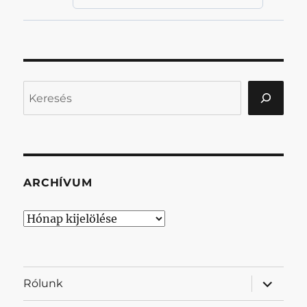
Keresés
ARCHÍVUM
Archívum
almenü
Rólunk
szétnyit