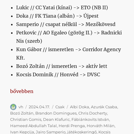
Lukic // CC Yatai (kínai) -> ETO (NB II)
Doka // FK Tiana (albán) -> Újpest
Samperio // csapat nélkül -> Mezőkövesd
Petkovic // AO Egaleo (görög II.) -> Radnicki
Nis (szerb)
Kun Gábor // ismeretlen -> Corridor Agency
Kft.
Bozó Zoltán // ismeretlen -> aktív lett
Kocsis Dominik // Honvéd -> DVSC
„Mi van veletek Honvédként kieső csapat nagyszerű 
bővebben
Szerző
Közzétéve
Kategória
Címke
vh
2024.04.17.
Csak
Albi Doka
,
Azurák Csaba
,
Bozó Zoltán
,
Brandon Domingues
,
Chris Docherty
,
Christian Gomis
,
Dean Klafuric
,
Fábiánkovits István
,
Hameed Abdullah Talal
,
Herdi Prenga
,
Horváth Milán
,
Ivan Kepcija
,
Jairo Samperio
,
játékoskeringő
,
Kocsis