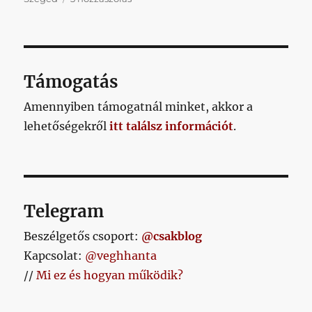
kérdeztétek,
miért
nem
játszik
a
Támogatás
Felcsúton
bemutatkozó
Amennyiben támogatnál minket, akkor a
Fábiánkovits
lehetőségekről
itt találsz információt
.
a
felkészülési
meccseken?
című
bejegyzéshez
Telegram
Beszélgetős csoport:
@csakblog
Kapcsolat:
@veghhanta
//
Mi ez és hogyan működik?