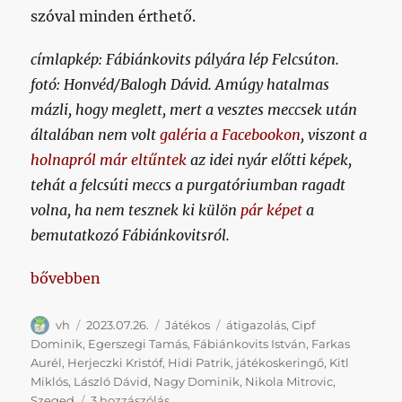
szóval minden érthető.
címlapkép: Fábiánkovits pályára lép Felcsúton.
fotó: Honvéd/Balogh Dávid. Amúgy hatalmas
mázli, hogy meglett, mert a vesztes meccsek után
általában nem volt
galéria a Facebookon
, viszont a
holnapról már eltűntek
az idei nyár előtti képek,
tehát a felcsúti meccs a purgatóriumban ragadt
volna, ha nem tesznek ki külön
pár képet
a
bemutatkozó Fábiánkovitsról.
„Többen kérdeztétek, miért nem játszik a Felcsúto
bővebben
Szerző
Közzétéve
Kategória
Címke
vh
2023.07.26.
Játékos
átigazolás
,
Cipf
Dominik
,
Egerszegi Tamás
,
Fábiánkovits István
,
Farkas
Aurél
,
Herjeczki Kristóf
,
Hidi Patrik
,
játékoskeringő
,
Kitl
Miklós
,
László Dávid
,
Nagy Dominik
,
Nikola Mitrovic
,
Többen
Szeged
3 hozzászólás