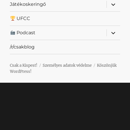
almenü
Játékoskeringő
szétnyit
UFCC
almenü
Podcast
szétnyit
/r/csakblog
Csak a Kispest!
Személyes adatok védelme
Köszönjük
WordPress!