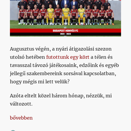
Augusztus végén, a nyári átigazolási szezon
utolsó hetében
futottunk egy kört
a télen és
tavasszal távozó játékosaink, edzőink és egyéb
jellegű szakembereink sorsával kapcsolatban,
hogy mégis mi lett velük?
Azóta eltelt közel három hónap, nézzük, mi
változott.
„Hurrá, Richlordnak csaknem fél év után lett végre 
bővebben