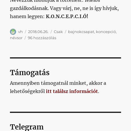
gazdálkodásnak. Vagy várj, ne, ne is így hívjuk,
hanem legyen:
K.O.N.C.E.P.C.I.Ó!
Szerző
Közzétéve
Kategória
Címke
vh
2018.06.26.
Csak
bajnokcsapat
,
koncepció
,
395
névsor
96 hozzászólás
nappal
a
bajnoki
döntőt
követően
Támogatás
a
bajnokcsapat
Amennyiben támogatnál minket, akkor a
36
lehetőségekről
itt találsz információt
.
százaléka
játszik
már
csak
Kispesten
című
Telegram
bejegyzéshez