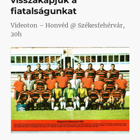
visszakapjuk a
fiatalságunkat
Videoton – Honvéd @ Székesfehérvár,
20h