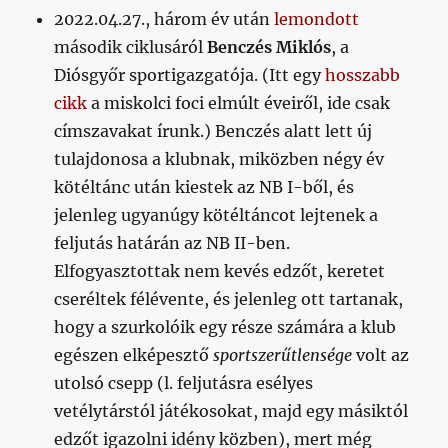
2022.04.27., három év után
lemondott
második ciklusáról
Benczés Miklós
, a
Diósgyőr sportigazgatója. (Itt egy
hosszabb
cikk
a miskolci foci elmúlt éveiről, ide csak
címszavakat írunk.) Benczés alatt lett új
tulajdonosa a klubnak, miközben négy év
kötéltánc után kiestek az NB I-ből, és
jelenleg ugyanúgy kötéltáncot lejtenek a
feljutás határán az NB II-ben.
Elfogyasztottak nem kevés edzőt, keretet
cseréltek félévente, és jelenleg ott tartanak,
hogy a szurkolóik egy része számára a klub
egészen elképesztő
sportszerűtlensége
volt az
utolsó csepp (l. feljutásra esélyes
vetélytárstól játékosokat, majd egy másiktól
edzőt igazolni idény közben), mert még