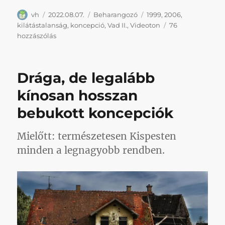
Szerző
Közzétéve
Kategória
Címke
vh
2022.08.07.
Beharangozó
1999
,
2006
,
kilátástalanság
,
koncepció
,
Vad II.
,
Videoton
76
Ne
hozzászólás
legyen
igazam,
de
Drága, de legalább
a
rózsaszín
kínosan hosszan
műanyagból
bebukott koncepciók
gyártott
Kispest
helyett
Mielőtt: természetesen Kispesten
sanszos,
minden a legnagyobb rendben.
hogy
visszakapjuk
a
fiatalságunkat
című
bejegyzéshez