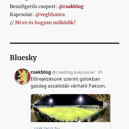
Beszélgetős csoport:
@csakblog
Kapcsolat:
@veghhanta
//
Mi ez és hogyan működik?
Bluesky