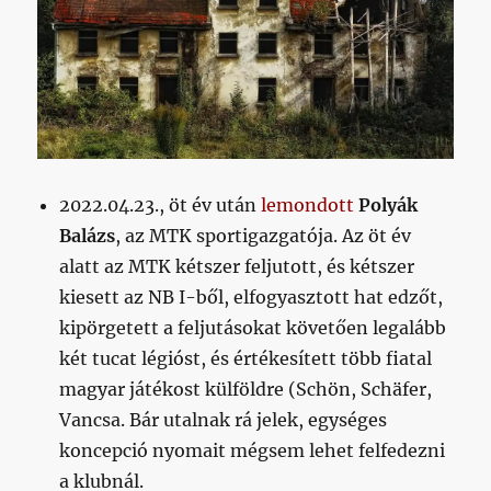
2022.04.23., öt év után
lemondott
Polyák
Balázs
, az MTK sportigazgatója. Az öt év
alatt az MTK kétszer feljutott, és kétszer
kiesett az NB I-ből, elfogyasztott hat edzőt,
kipörgetett a feljutásokat követően legalább
két tucat légióst, és értékesített több fiatal
magyar játékost külföldre (Schön, Schäfer,
Vancsa. Bár utalnak rá jelek, egységes
koncepció nyomait mégsem lehet felfedezni
a klubnál.