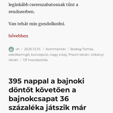
leginkább csereszabatosnak tűnt a
rendszerben.
Van tehát min gondolkodni.
„Három nappal a vezetőedző kirúgása után megszól
bővebben
Szerző
Közzétéve
Kategória
Címke
vh
2020.12.10.
Kommentár
Bódog Tamás
,
edzőkeringő
,
koncepció
,
nagy a baj
,
Pisont István
,
Urbányi
Három
István
131 hozzászólás
nappal
a
vezetőedző
395 nappal a bajnoki
kirúgása
után
döntőt követően a
megszólalt
bajnokcsapat 36
a
szakmai
százaléka játszik már
munkát
felügyelő