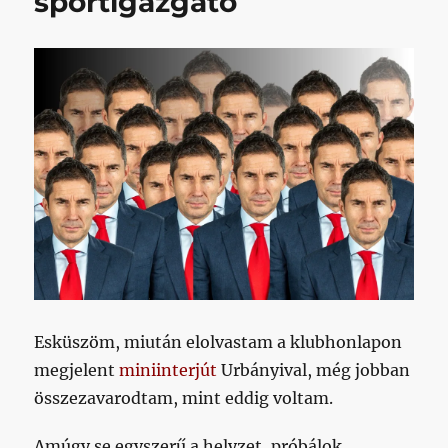
sportigazgató
Esküszöm, miután elolvastam a klubhonlapon
megjelent
miniinterjút
Urbányival, még jobban
összezavarodtam, mint eddig voltam.
Amúgy se egyszerű a helyzet, próbálok