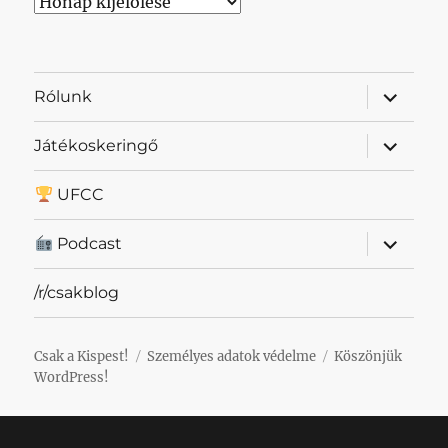
Archívum
almenü
Rólunk
szétnyit
almenü
Játékoskeringő
szétnyit
UFCC
almenü
Podcast
szétnyit
/r/csakblog
Csak a Kispest!
Személyes adatok védelme
Köszönjük
WordPress!