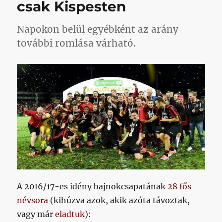
csak Kispesten
sportigazgató
című
Napokon belül egyébként az arány
bejegyzéshez
további romlása várható.
A 2016/17-es idény bajnokcsapatának
28 fős
névsora
(kihúzva azok, akik azóta távoztak,
vagy már
eladtuk
):