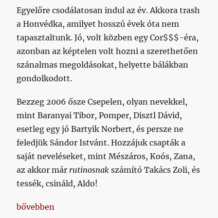
Egyelőre csodálatosan indul az év. Akkora trash
a Honvédka, amilyet hosszú évek óta nem
tapasztaltunk. Jó, volt közben egy Cor$$$-éra,
azonban az képtelen volt hozni a szerethetően
szánalmas megoldásokat, helyette bálákban
gondolkodott.
Bezzeg 2006 ősze Csepelen, olyan nevekkel,
mint Baranyai Tibor, Pomper, Disztl Dávid,
esetleg egy jó Bartyik Norbert, és persze ne
feledjük Sándor Istvánt. Hozzájuk csapták a
saját neveléseket, mint Mészáros, Koós, Zana,
az akkor már
rutinosnak
számító Takács Zoli, és
tessék, csináld, Aldo!
„Ne legyen igazam, de a rózsaszín műanyagból gyárt
bővebben