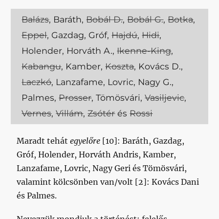
Balázs
, Baráth,
Bobál D.
,
Bobál G.
,
Botka
,
Eppel
, Gazdag, Gróf,
Hajdú
,
Hidi
,
Holender, Horváth A.,
Ikenne-King
,
Kabangu
, Kamber,
Koszta
, Kovács D.,
Laczkó
, Lanzafame, Lovric, Nagy G.,
Palmes,
Prosser
, Tömösvári,
Vasiljevic
,
Vernes
,
Villám
,
Zsótér
és
Rossi
Maradt tehát
egyelőre
[10]: Baráth, Gazdag,
Gróf, Holender, Horváth Andris, Kamber,
Lanzafame, Lovric, Nagy Geri és Tömösvári,
valamint kölcsönben van/volt [2]: Kovács Dani
és Palmes.
Nevezzük mondjuk a történést: felelős