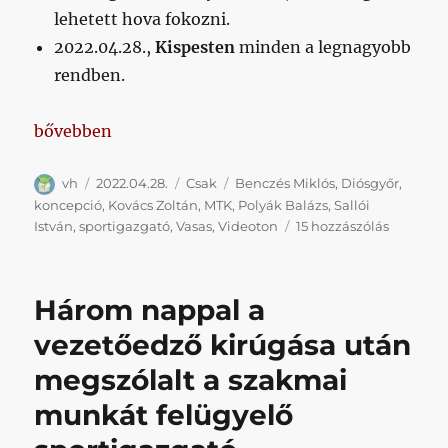
lehetett hova fokozni.
2022.04.28.,
Kispesten
minden a legnagyobb
rendben.
„Drága, de legalább kínosan hosszan bebukott kon
bővebben
Szerző
Közzétéve
Kategória
Címke
vh
2022.04.28.
Csak
Benczés Miklós
,
Diósgyőr
,
koncepció
,
Kovács Zoltán
,
MTK
,
Polyák Balázs
,
Sallói
Drága,
István
,
sportigazgató
,
Vasas
,
Videoton
15 hozzászólás
de
legalább
kínosan
Három nappal a
hosszan
bebukot
vezetőedző kirúgása után
koncepc
megszólalt a szakmai
című
bejegyz
munkát felügyelő