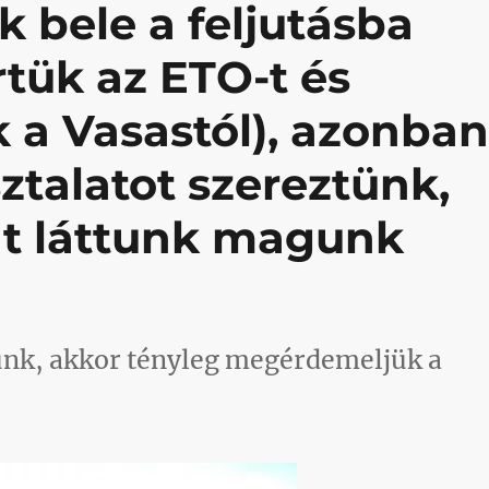
 bele a feljutásba
rtük az ETO-t és
 a Vasastól), azonba
ztalatot szereztünk,
at láttunk magunk
unk, akkor tényleg megérdemeljük a