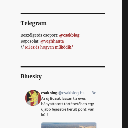
Telegram
n
Beszélgetős csoport:
@csakblog
Kapcsolat:
@veghhanta
//
Mi ez és hogyan működik?
Bluesky