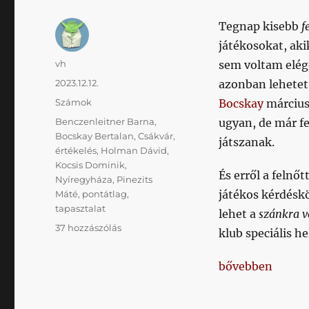
Tegnap kisebb
f
játékosokat, ak
Szerző
vh
sem voltam elég
Közzétéve
2023.12.12.
azonban lehetett
Kategória
Számok
Bocskay
márciu
Címke
Benczenleitner Barna
,
ugyan, de már f
Bocskay Bertalan
,
Csákvár
,
játszanak.
értékelés
,
Holman Dávid
,
Kocsis Dominik
,
És erről a felnőt
Nyíregyháza
,
Pinezits
játékos kérdéskö
Máté
,
pontátlag
,
tapasztalat
lehet a
szánkra v
Beszéljünk
37 hozzászólás
klub speciális he
röviden
a
„Beszéljünk rövi
bővebben
játékosok
tapasztalatáról
című