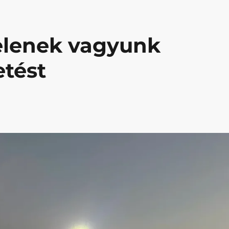
elenek vagyunk
etést