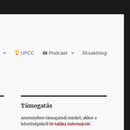
UFCC
Podcast
/r/csakblog
Támogatás
Amennyiben támogatnál minket, akkor a
lehetőségekről
itt találsz információt
.