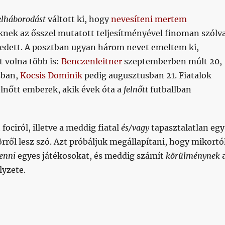
elháborodást
váltott ki, hogy
nevesíteni mertem
iknek az ősszel mutatott teljesítményével finoman szólv
edett. A posztban ugyan három nevet emeltem ki,
 volna több is:
Benczenleitner
szeptemberben múlt 20,
sban,
Kocsis Dominik
pedig augusztusban 21. Fiatalok
elnőtt emberek, akik évek óta a
felnőtt
futballban
t fociról, illetve a meddig fiatal
és/vagy
tapasztalatlan egy
rről lesz szó. Azt próbáljuk megállapítani, hogy mikortó
enni
egyes játékosokat, és meddig számít
körülménynek
lyzete.
den a játékosok tapasztalatáról”