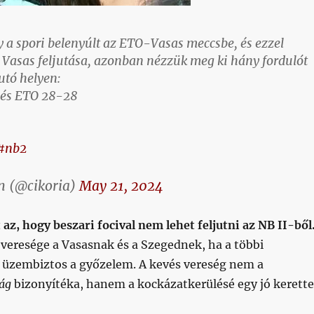
y a spori belenyúlt az ETO-Vasas meccsbe, és ezzel
a Vasas feljutása, azonban nézzük meg ki hány fordulót
jutó helyen:
és ETO 28-28
#nb2
n (@cikoria)
May 21, 2024
 az, hogy beszari focival nem lehet feljutni az NB II-ből
veresége a Vasasnak és a Szegednek, ha a többi
üzembiztos a győzelem. A kevés vereség nem a
ág
bizonyítéka, hanem a kockázatkerülésé egy jó kerette