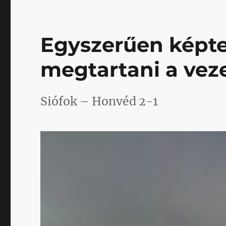
bejegyzéshez
Egyszerűen képt
megtartani a vez
Siófok – Honvéd 2-1