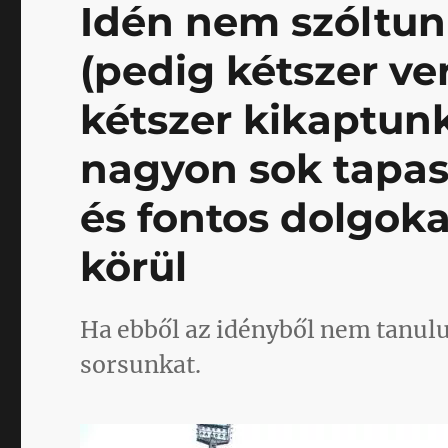
Idén nem szóltunk
(pedig kétszer ve
kétszer kikaptunk
nagyon sok tapas
és fontos dolgok
körül
Ha ebből az idényből nem tanul
sorsunkat.