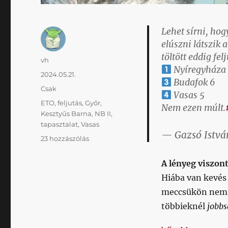
Lehet sírni, hog
elúszni látszik 
töltött eddig fel
Szerző
vh
Nyíregyháza 
Közzétéve
2024.05.21.
Budafok 6
Kategória
Csak
Vasas 5
Címke
ETO
,
feljutás
,
Győr
,
Nem ezen múlt.
Kesztyűs Barna
,
NB II
,
tapasztalat
,
Vasas
— Gazsó Istvá
Idén
23 hozzászólás
nem
szóltunk
A lényeg viszont
bele
Hiába van kevés 
a
meccsükön nem 
feljutásba
(pedig
többieknél
jobbs
kétszer
vertük