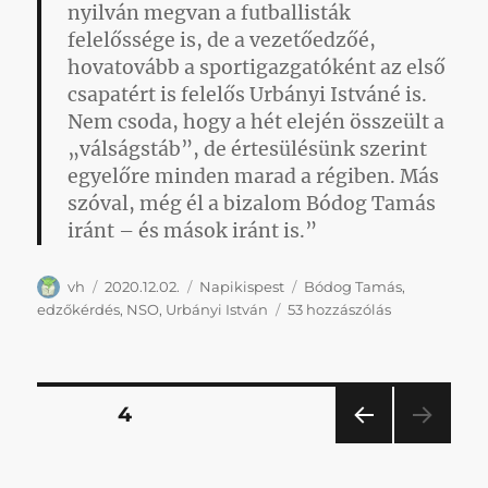
nyilván megvan a futballisták
felelőssége is, de a vezetőedzőé,
hovatovább a sportigazgatóként az első
csapatért is felelős Urbányi Istváné is.
Nem csoda, hogy a hét elején összeült a
„válságstáb”, de értesülésünk szerint
egyelőre minden marad a régiben. Más
szóval, még él a bizalom Bódog Tamás
iránt – és mások iránt is.”
Szerző
Közzétéve
Kategória
Címke
vh
2020.12.02.
Napikispest
Bódog Tamás
,
Napikispest
edzőkérdés
,
NSO
,
Urbányi István
53 hozzászólás
2020.12.02.
című
bejegyzéshe
Bejegyzések
OLDAL
4
ELŐ
lapozása
ZŐ