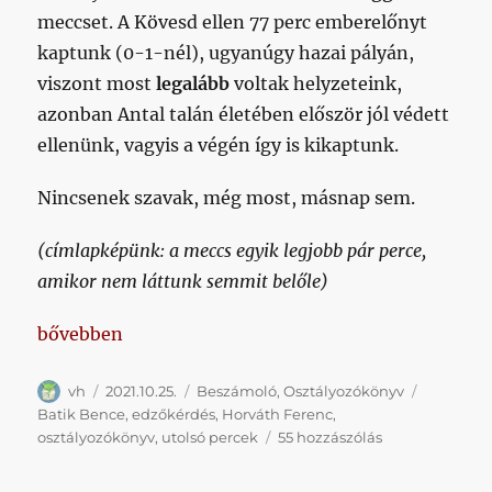
meccset. A Kövesd ellen 77 perc emberelőnyt
kaptunk (0-1-nél), ugyanúgy hazai pályán,
viszont most
legalább
voltak helyzeteink,
azonban Antal talán életében először jól védett
ellenünk, vagyis a végén így is kikaptunk.
Nincsenek szavak, még most, másnap sem.
(címlapképünk: a meccs egyik legjobb pár perce,
amikor nem láttunk semmit belőle)
„Valószínűleg nem csak az utolsó percekkel van itt a
bővebben
Szerző
Közzétéve
Kategória
Címke
vh
2021.10.25.
Beszámoló
,
Osztályozókönyv
Batik Bence
,
edzőkérdés
,
Horváth Ferenc
,
Valószínűleg
osztályozókönyv
,
utolsó percek
55 hozzászólás
nem
csak