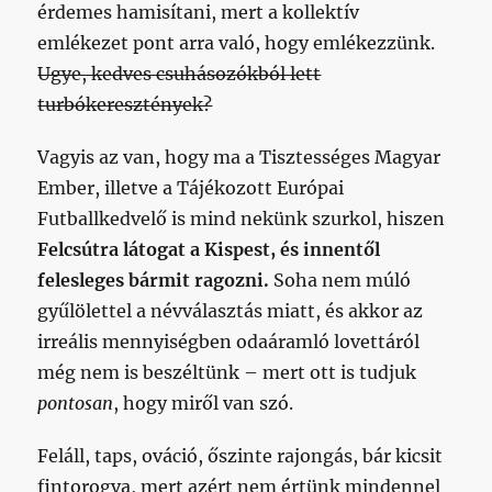
érdemes hamisítani, mert a kollektív
emlékezet pont arra való, hogy emlékezzünk.
Ugye, kedves csuhásozókból lett
turbókeresztények?
Vagyis az van, hogy ma a Tisztességes Magyar
Ember, illetve a Tájékozott Európai
Futballkedvelő is mind nekünk szurkol, hiszen
Felcsútra látogat a Kispest, és innentől
felesleges bármit ragozni.
Soha nem múló
gyűlölettel a névválasztás miatt, és akkor az
irreális mennyiségben odaáramló lovettáról
még nem is beszéltünk – mert ott is tudjuk
pontosan
, hogy miről van szó.
Feláll, taps, ováció, őszinte rajongás, bár kicsit
fintorogva, mert azért nem értünk mindennel