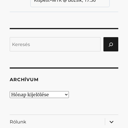
Keresés
ARCHÍVUM
Archívum
almenü
Rólunk
szétnyit