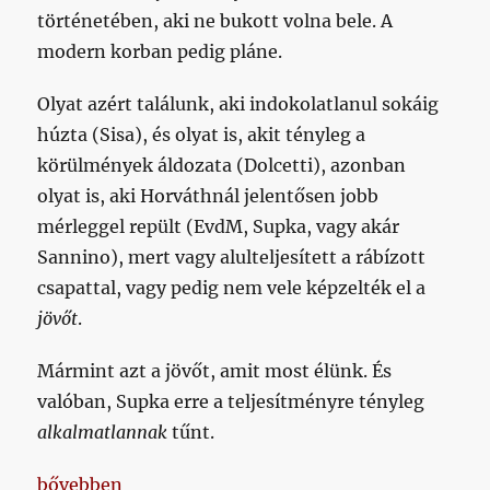
történetében, aki ne bukott volna bele. A
modern korban pedig pláne.
Olyat azért találunk, aki indokolatlanul sokáig
húzta (Sisa), és olyat is, akit tényleg a
körülmények áldozata (Dolcetti), azonban
olyat is, aki Horváthnál jelentősen jobb
mérleggel repült (EvdM, Supka, vagy akár
Sannino), mert vagy alulteljesített a rábízott
csapattal, vagy pedig nem vele képzelték el a
jövőt
.
Mármint azt a jövőt, amit most élünk. És
valóban, Supka erre a teljesítményre tényleg
alkalmatlannak
tűnt.
„Több, mint másfél nap alatt a Honvéd meg sem pró
bővebben