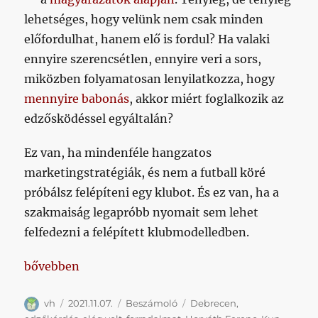
lehetséges, hogy velünk nem csak minden
előfordulhat, hanem elő is fordul? Ha valaki
ennyire szerencsétlen, ennyire veri a sors,
miközben folyamatosan lenyilatkozza, hogy
mennyire babonás
, akkor miért foglalkozik az
edzősködéssel egyáltalán?
Ez van, ha mindenféle hangzatos
marketingstratégiák, és nem a futball köré
próbálsz felépíteni egy klubot. És ez van, ha a
szakmaiság legapróbb nyomait sem lehet
felfedezni a felépített klubmodelledben.
„Sokadszorra történt meg az egymillióból egy – H
bővebben
Szerző
Közzétéve
Kategória
Címke
vh
2021.11.07.
Beszámoló
Debrecen
,