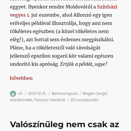
eggyet. Ilyenkor rendre Moldovától a
Színházi
vegyes 1.
jut eszembe, ahol Alfonzó egy igen
erőteljes példával illusztrálja, hogy ami nem
tökéletes egészben (a közel tökéletes nem
elég!), azt bottal sem érdemes megpiszkálni.
Pláne, ha a tökéletestől való távolságát
jellemző epszilon sugarú kör valami egészen
undorító kis apróság.
Értjük a példát, ugye?
„A nap, amikor minden eszköz megengedett: Felcsú
bővebben
Szerző
Közzétéve
Kategória
Címke
vh
2021.10.31.
Beharangozó
Bogár Gergő
,
A
edzőkérdés
,
Felcsút
,
házibíró
33 hozzászólás
nap,
amikor
minden
Valószínűleg nem csak az
eszköz
megengedett: