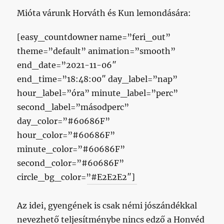
Mióta várunk Horváth és Kun lemondására:
[easy_countdowner name=”feri_out”
theme=”default” animation=”smooth”
end_date=”2021-11-06″
end_time=”18:48:00″ day_label=”nap”
hour_label=”óra” minute_label=”perc”
second_label=”másodperc”
day_color=”#60686F”
hour_color=”#60686F”
minute_color=”#60686F”
second_color=”#60686F”
circle_bg_color=”#E2E2E2″]
Az idei, gyengének is csak némi jószándékkal
nevezhető teljesítménybe nincs edző a Honvéd