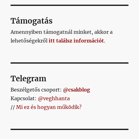
OLD
AL
Támogatás
Amennyiben támogatnál minket, akkor a
lehetőségekről
itt találsz információt
.
Telegram
Beszélgetős csoport:
@csakblog
Kapcsolat:
@veghhanta
//
Mi ez és hogyan működik?