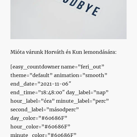
bejegyzéshez
Mióta várunk Horváth és Kun lemondására:
[easy_countdowner name=”feri_out”
theme=”default” animation=”smooth”
end_date=”2021-11-06″
end_time=”18:48:00″ day_label=”nap”
hour_label=”óra” minute_label=”perc”
second_label=”másodperc”
day_color=”#60686F”
hour_color=”#60686F”
minute_color=”#60686F”