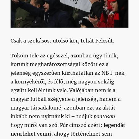
Csak a szokásos: utolsó kör, tehát Felcsút.
Tököm tele az egésszel, azonban úgy tűnik,
korunk meghatározottságai között ez a
jelenség egyszerűen kiirthatatlan az NB I-nek
a környékéről, és félő, még nagyon sokáig
együtt kell élnünk vele. Valójában nem is a
magyar futball szégyene a jelenség, hanem a
magyar társadalomé, azonban ezt az aktát
inkább nem nyitnánk ki – tudjuk
pontosan
,
hogy miről van szó. Pár címszó azért:
legendát
nem lehet venni
, ahogy történelmet sem