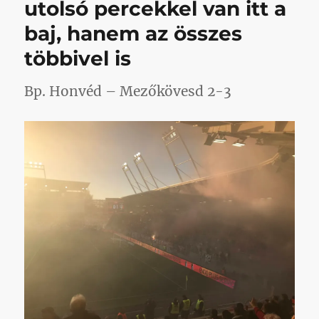
utolsó percekkel van itt a
Felcsút
baj, hanem az összes
–
Kispest
többivel is
című
bejegyzéshez
Bp. Honvéd – Mezőkövesd 2-3