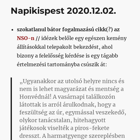
az
Napikispest 2020.12.02.
utolsó
percekkel
van
szokatlanul bátor fogalmazású cikk(?) az
itt
a
NSO-n
//
idézek belőle egy egészen kemény
baj,
állításokkal telepakolt bekezdést, ahol
hanem
bizony a felelősség kérdése is egy tágabb
az
összes
értelmezési tartományba csúszik át:
többivel
is
„Ugyanakkor az utolsó helyre nincs és
című
nem is lehet magyarázat és mentség a
bejegyzéshez
Honvédnál! A vasárnapi találkozón
látottak is arról árulkodnak, hogy a
feszültség az úr, egymással veszekedő,
olykor tanácstalan, hitehagyott
játékosok viselték a piros-fekete
dresszt. A harmatgyenge szereplésben