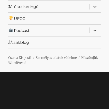
almenü
Játékoskeringő
szétnyit
UFCC
almenü
Podcast
szétnyit
/r/csakblog
Csak a Kispest!
Személyes adatok védelme
Köszönjük
WordPress!