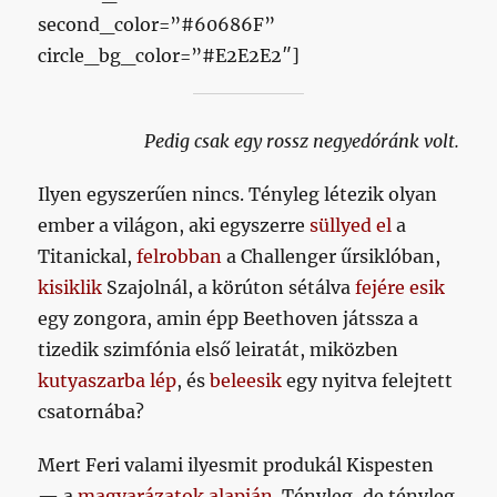
second_color=”#60686F”
circle_bg_color=”#E2E2E2″]
Pedig csak egy rossz negyedóránk volt.
Ilyen egyszerűen nincs. Tényleg létezik olyan
ember a világon, aki egyszerre
süllyed el
a
Titanickal,
felrobban
a Challenger űrsiklóban,
kisiklik
Szajolnál, a körúton sétálva
fejére esik
egy zongora, amin épp Beethoven játssza a
tizedik szimfónia első leiratát, miközben
kutyaszarba lép
, és
beleesik
egy nyitva felejtett
csatornába?
Mert Feri valami ilyesmit produkál Kispesten
— a
magyarázatok alapján
. Tényleg, de tényleg