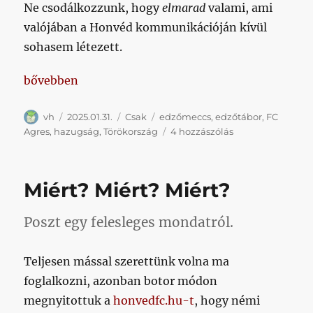
Ne csodálkozzunk, hogy
elmarad
valami, ami
valójában a Honvéd kommunikációján kívül
sohasem létezett.
„Nem tudom melyik a jobb: állandó hazudozáson, v
bővebben
Szerző
Közzétéve
Kategória
Címke
vh
2025.01.31.
Csak
edzőmeccs
,
edzőtábor
,
FC
Nem
Agres
,
hazugság
,
Törökország
4 hozzászólás
tudom
melyik
a
Miért? Miért? Miért?
jobb:
állandó
hazudozáson,
Poszt egy felesleges mondatról.
vagy
totális
Teljesen mással szerettünk volna ma
hozzá
nem
foglalkozni, azonban botor módon
értésen
megnyitottuk a
honvedfc.hu-t
, hogy némi
kapni