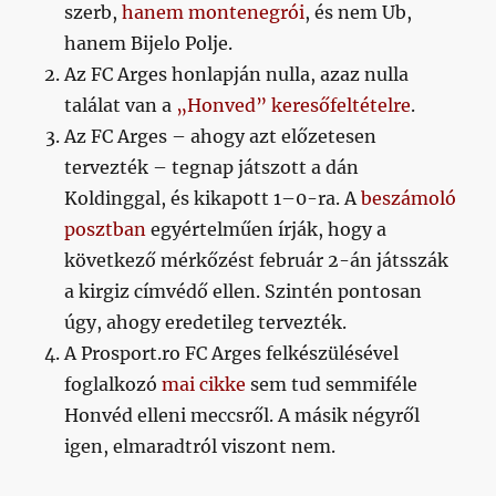
szerb,
hanem montenegrói
, és nem Ub,
hanem Bijelo Polje.
Az FC Arges honlapján nulla, azaz nulla
találat van a
„Honved” keresőfeltételre
.
Az FC Arges – ahogy azt előzetesen
tervezték – tegnap játszott a dán
Koldinggal, és kikapott 1–0-ra. A
beszámoló
posztban
egyértelműen írják, hogy a
következő mérkőzést február 2-án játsszák
a kirgiz címvédő ellen. Szintén pontosan
úgy, ahogy eredetileg tervezték.
A Prosport.ro FC Arges felkészülésével
foglalkozó
mai cikke
sem tud semmiféle
Honvéd elleni meccsről. A másik négyről
igen, elmaradtról viszont nem.