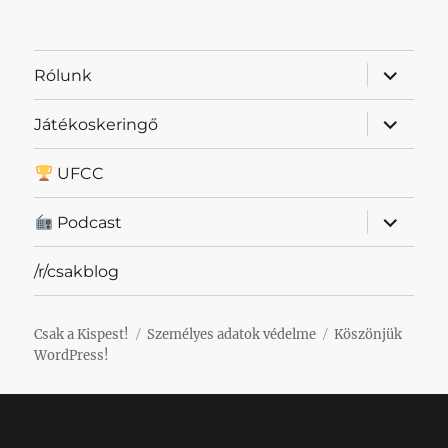
almenü
Rólunk
szétnyit
almenü
Játékoskeringő
szétnyit
UFCC
almenü
Podcast
szétnyit
/r/csakblog
Csak a Kispest!
Személyes adatok védelme
Köszönjük
WordPress!