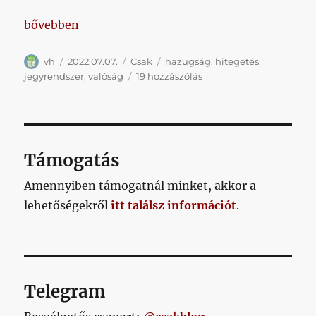
„Könyörgöm, ezek miért kellenek?”
bővebben
Szerző
Közzétéve
Kategória
Címke
vh
2022.07.07.
Csak
hazugság
,
hitegetés
,
Könyörgöm,
jegyrendszer
,
valóság
19 hozzászólás
ezek
miért
kellenek?
című
bejegyzéshez
Támogatás
Amennyiben támogatnál minket, akkor a
lehetőségekről
itt találsz információt
.
Telegram