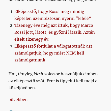
Elképesztő, hogy Rossi még mindig
képtelen üzembiztosan nyerni “lefelé”
Tizenegy éve még azt írtuk, hogy Marco
Rossi jött, látott, és győzni látszik. Aztán
eltelt tizenegy év.
Elképesztő fordulat a válogatottnál: azt
számolgatjuk, hogy miért NEM kell
számolgatnunk
Hm, tényleg
kicsit
sokszor használjuk címben
az elképesztő szót. Erre is figyelni kell majd a
közeljövőben.
„Hetikispest #2023/11/24”
bővebben