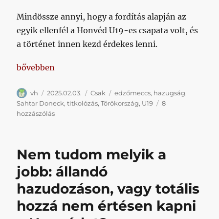
Mindössze annyi, hogy a fordítás alapján az
egyik ellenfél a Honvéd U19-es csapata volt, és
a történet innen kezd érdekes lenni.
„Váratlan edzőmeccs a semmiből: győzelem egy ukrá
bővebben
Szerző
Közzétéve
Kategória
Címke
vh
2025.02.03.
Csak
edzőmeccs
,
hazugság
,
Sahtar Doneck
,
titkolózás
,
Törökország
,
U19
8
Váratlan
hozzászólás
edzőmeccs
a
semmiből:
Nem tudom melyik a
győzelem
egy
jobb: állandó
ukrán
hazudozáson, vagy totális
ificsapat
ellen
hozzá nem értésen kapni
című
bejegyzéshez