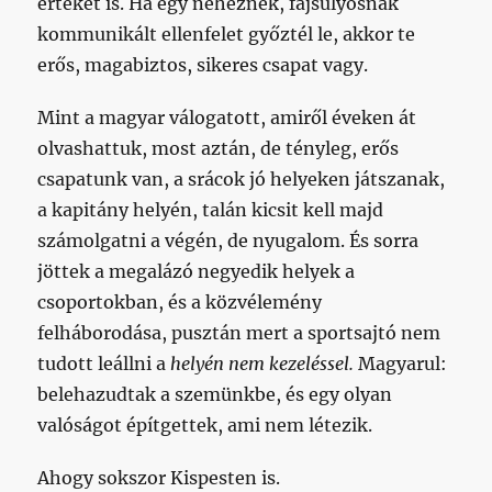
értékét is. Ha egy nehéznek, fajsúlyosnak
kommunikált ellenfelet győztél le, akkor te
erős, magabiztos, sikeres csapat vagy.
Mint a magyar válogatott, amiről éveken át
olvashattuk, most aztán, de tényleg, erős
csapatunk van, a srácok jó helyeken játszanak,
a kapitány helyén, talán kicsit kell majd
számolgatni a végén, de nyugalom. És sorra
jöttek a megalázó negyedik helyek a
csoportokban, és a közvélemény
felháborodása, pusztán mert a sportsajtó nem
tudott leállni a
helyén nem kezeléssel.
Magyarul:
belehazudtak a szemünkbe, és egy olyan
valóságot építgettek, ami nem létezik.
Ahogy sokszor Kispesten is.