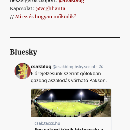
Beszélgetős csoport:
@csakblog
Kapcsolat:
@veghhanta
//
Mi ez és hogyan működik?
Bluesky