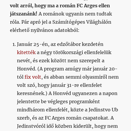
volt arról, hogy ma a román FC Arges ellen
játszanánk!
A románok ugyanis nem tudtak
róla. Pár apró jel a Számítógépes Világhálón
elérhető nyilvános adatokból:
Január 25-én, az edzőtábor kezdetén
kitették
a négy törökországi ellenfelelük
nevét, és ezek között nem szerepelt a
Honvéd. (A program amúgy már január 20-
tól
fix volt
, és abban semmi olyasmiről nem
volt szó, hogy január 31-re ellenfelet
keresnének.) A Honvéd ugyanezen a napon
jelentette be végleges programként
mindhárom ellenfelét, közte a Jedinstvo Ub
szerb, és az FC Arges román csapatokat. A
Jedinstvóról idő közben kiderült, hogy nem