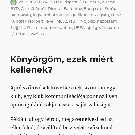
Szerző
Közzétéve
Kategória
Címke
vh
2023.11.24.
Napikispest
Bulgária
,
bulvár
,
BYD
,
Csertői Aurél
,
Dimitar Berbatov
,
Európa-b
,
Európa-
bajnokság
,
fegyelmi bizottság
,
grafikon
,
hazugság
,
HLSZ
,
Kundrák Norbert
,
levél
,
MLSZ
,
NB II
,
Ndjodo
,
nézőszám
,
Szijjártó Péter
,
tulajdonosváltás
,
UEFA
,
újság
,
válogatott
Hetikispest
13 hozzászólás
#2023/11/24
című
bejegyzéshez
Könyörgöm, ezek miért
kellenek?
Apró szőrözések következnek, azonban egy
klub, egy klub kommunikációja pont az ilyen
apróságokból rakja össze a saját valóságát.
Például ahogy leírod, megszemélyesíted az
ellenfeled, úgy állítod be a saját győzelmed