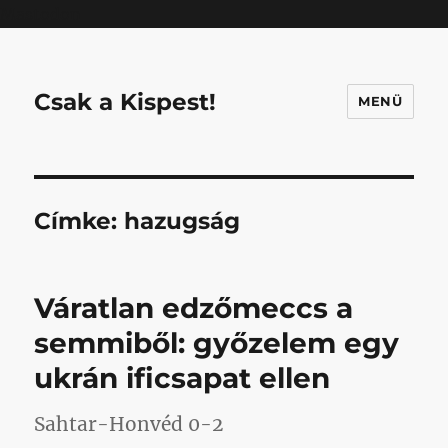
Mastodon
Csak a Kispest!
MENÜ
Címke:
hazugság
Váratlan edzőmeccs a
semmiből: győzelem egy
ukrán ificsapat ellen
Sahtar-Honvéd 0-2