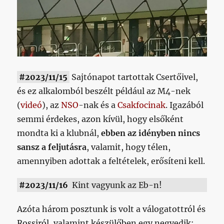
#2023/11/15
Sajtónapot tartottak Csertőivel,
és ez alkalomból beszélt például az M4-nek
(
videó
), az
NSO
-nak és a
Csakfocinak
. Igazából
semmi érdekes, azon kívül, hogy elsőként
mondta ki a klubnál,
ebben az idényben nincs
sansz a feljutásra
, valamit, hogy télen,
amennyiben adottak a feltételek, erősíteni kell.
#2023/11/16
Kint vagyunk az Eb-n!
Azóta három posztunk is volt a válogatottról és
Rossiról, valamint készülőben egy negyedik: