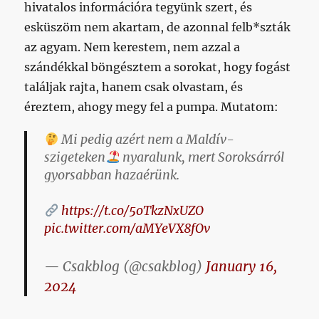
hivatalos információra tegyünk szert, és
a
Honvédot?
esküszöm nem akartam, de azonnal felb*szták
című
az agyam. Nem kerestem, nem azzal a
bejegyzéshez
szándékkal böngésztem a sorokat, hogy fogást
találjak rajta, hanem csak olvastam, és
éreztem, ahogy megy fel a pumpa. Mutatom:
Mi pedig azért nem a Maldív-
szigeteken
nyaralunk, mert Soroksárról
gyorsabban hazaérünk.
https://t.co/5oTkzNxUZO
pic.twitter.com/aMYeVX8fOv
— Csakblog (@csakblog)
January 16,
2024