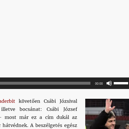
A
00:00
hanger
növelé
derbit
követően Csábi Józsival
illetőle
 illetve bocsánat: Csábi József
csökke
 – most már ez a cím dukál az
a
 hátvédnek. A beszélgetés egész