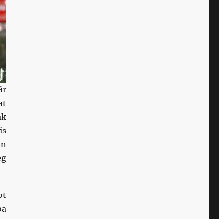
ár
at
ak
is
nn
eg
ot
ba