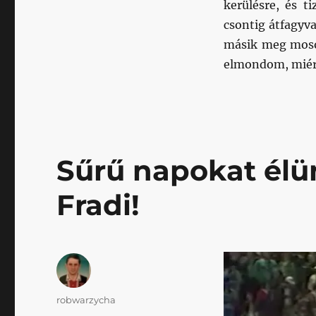
kerülésre, és t
csontig átfagyva
másik meg mosol
elmondom, miér
Sűrű napokat élü
Fradi!
Szerző
robwarzycha