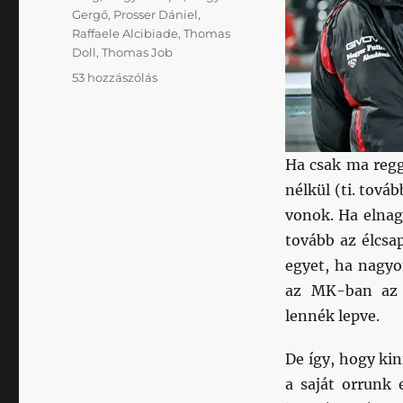
Gergő
,
Prosser Dániel
,
Raffaele Alcibiade
,
Thomas
Doll
,
Thomas Job
Megint
53 hozzászólás
majdnem
című
bejegyzéshez
Ha csak ma reg
nélkül (ti. tová
vonok. Ha elnag
tovább az élcsa
egyet, ha nagyo
az MK-ban az
lennék lepve.
De így, hogy ki
a saját orrunk