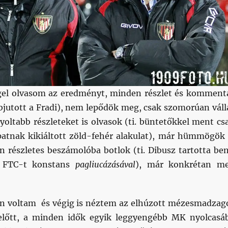
gel olvasom az eredményt, minden részlet és komment
bbjutott a Fradi), nem lepődök meg, csak szomorúan váll
yoltabb részleteket is olvasok (ti. büntetőkkel ment cs
patnak kikiáltott zöld-fehér alakulat), már hümmögök 
n részletes beszámolóba botlok (ti. Dibusz tartotta be
 FTC-t konstans
pagliucázásával
), már konkrétan m
nn voltam és végig is néztem az elhúzott mézesmadzag
 előtt, a minden idők egyik leggyengébb MK nyolcasá