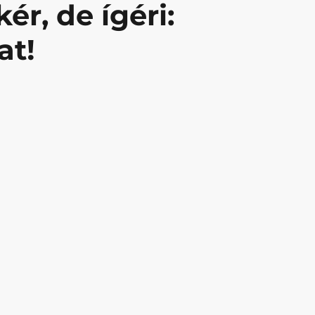
ér, de ígéri:
at!