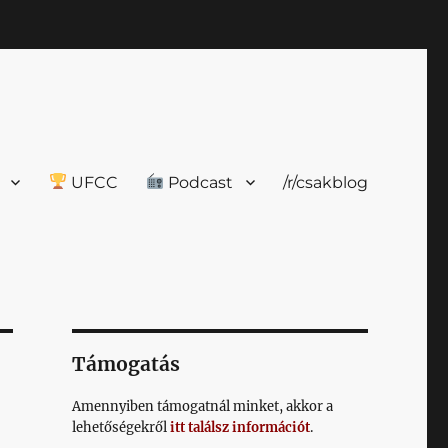
UFCC
Podcast
/r/csakblog
Támogatás
Amennyiben támogatnál minket, akkor a
lehetőségekről
itt találsz információt
.