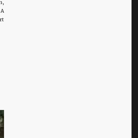
n,
 A
rt