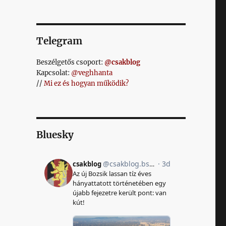
Telegram
Beszélgetős csoport:
@csakblog
Kapcsolat:
@veghhanta
//
Mi ez és hogyan működik?
Bluesky