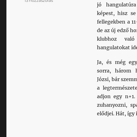
13 hozzászólás
jó hangulatúr
Csábi
képest, hisz se
türelmet
kér,
fellegekben a 1
de
de az új edző ho
ígéri:
klubhoz val
megtaláljuk
az
hangulatokat id
utat!
című
Ja, és még egy
bejegyzéshez
sorra, három h
Józsi, bár szemm
a legtermészet
adjon egy n+1.
zuhanyozni, sp
elődjei. Hát, így