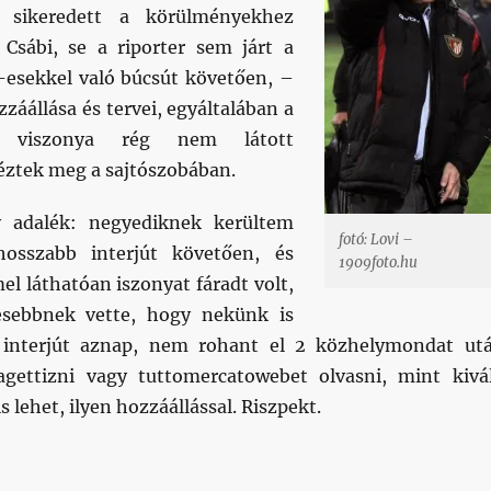
Fel/Le
a sikeredett a körülményekhez
billenty
 Csábi, se a riporter sem járt a
kell
1-esekkel való búcsút követően, –
használ
zzáállása és tervei, egyáltalában a
ó viszonya rég nem látott
éztek meg a sajtószobában.
 adalék: negyediknek kerültem
fotó: Lovi –
osszabb interjút követően, és
1909foto.hu
el láthatóan iszonyat fáradt volt,
esebbnek vette, hogy nekünk is
 interjút aznap, nem rohant el 2 közhelymondat ut
agettizni vagy tuttomercatowebet olvasni, mint kivá
 is lehet, ilyen hozzáállással. Riszpekt.