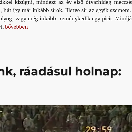
izikkel kizúgni, mindezt az év első ótvarhideg meccsé
, hát így már inkább sírok. Illetve sír az egyik szemem.
yog, vagy még inkább: reménykedik egy picit. Mindjá
„Megint majdnem”
t.
bővebben
nk, ráadásul holnap: