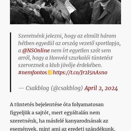
Szeretnénk jelezni, hogy az elmúlt három
hétben egyedül az ország vezető sportlapja,
a
@NSOnline
nem írt egyetlen szót sem
arról, hogy a Honvéd szurkolói tüntetést
szerveznek a klub jövője érdekében.
#nemfontos
https://t.co/Jr2I5nAsno
— Csakblog (@csakblog)
April 2, 2024
A tüntetés bejelentése óta folyamatosan
figyeljük a sajtót, mert egyáltalán nem
szeretnénk, ha másfelé kanyarodnának az
események, mint ami az eredeti szándékunk,