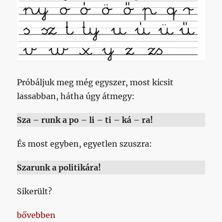
Próbáljuk meg még egyszer, most kicsit
lassabban, hátha úgy átmegy:
Sza – runk a po – li – ti – ká – ra!
És most egyben, egyetlen szuszra:
Szarunk a politikára!
Sikerült?
„Szótagolva írom, hogy az úgynevezett írástudók is
bővebben