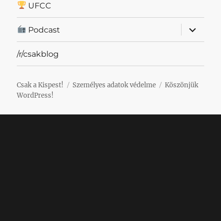
UFCC
almenü
Podcast
szétnyit
/r/csakblog
Csak a Kispest!
Személyes adatok védelme
Köszönjük
WordPress!