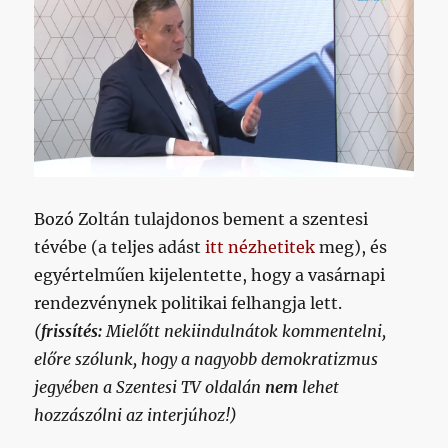
bejegyzéshez
Bozó Zoltán tulajdonos bement a szentesi
tévébe (a teljes adást
itt nézhetitek
meg), és
egyértelműen kijelentette, hogy a vasárnapi
rendezvénynek politikai felhangja lett.
(
frissítés:
Mielőtt nekiindulnátok kommentelni,
előre szólunk, hogy a nagyobb demokratizmus
jegyében a Szentesi TV oldalán
nem
lehet
hozzászólni az interjúhoz!)