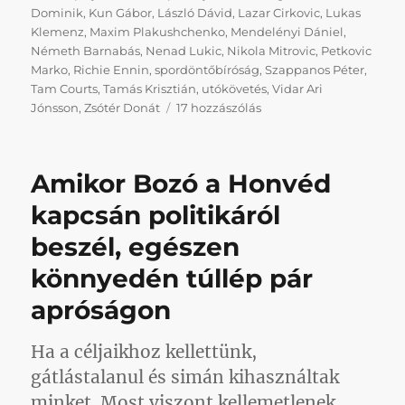
Dominik
,
Kun Gábor
,
László Dávid
,
Lazar Cirkovic
,
Lukas
Klemenz
,
Maxim Plakushchenko
,
Mendelényi Dániel
,
Németh Barnabás
,
Nenad Lukic
,
Nikola Mitrovic
,
Petkovic
Marko
,
Richie Ennin
,
spordöntőbíróság
,
Szappanos Péter
,
Tam Courts
,
Tamás Krisztián
,
utókövetés
,
Vidar Ari
Mi
Jónsson
,
Zsótér Donát
17 hozzászólás
van
veletek
Honvédként
Amikor Bozó a Honvéd
kieső
csapat
kapcsán politikáról
nagyszerű
beszél, egészen
emberei?
(III.
könnyedén túllép pár
rész)
című
apróságon
bejegyzéshez
Ha a céljaikhoz kellettünk,
gátlástalanul és simán kihasználtak
minket. Most viszont kellemetlenek