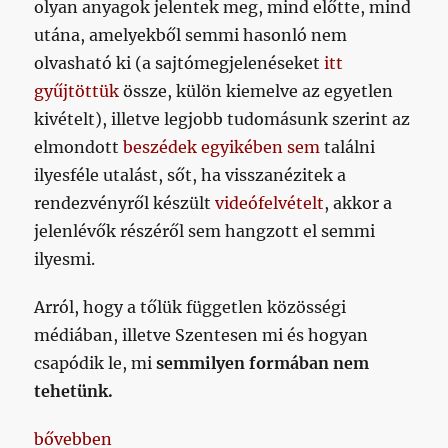
olyan anyagok jelentek meg, mind előtte, mind
utána, amelyekből semmi hasonló nem
olvasható ki (a sajtómegjelenéseket
itt
gyűjtöttük
össze, külön kiemelve az egyetlen
kivételt), illetve legjobb tudomásunk szerint az
elmondott
beszédek egyikében sem
találni
ilyesféle utalást, sőt, ha visszanézitek a
rendezvényről készült
videófelvételt
, akkor a
jelenlévők részéről sem hangzott el semmi
ilyesmi.
Arról, hogy a tőlük független közösségi
médiában, illetve Szentesen mi és hogyan
csapódik le, mi
semmilyen formában nem
tehetünk.
„Keresd a poltikai szálat! (Mert mi nem találjuk.)”
bővebben