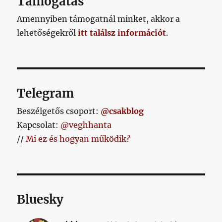
Támogatás
Amennyiben támogatnál minket, akkor a
lehetőségekről
itt találsz információt
.
Telegram
Beszélgetős csoport:
@csakblog
Kapcsolat:
@veghhanta
//
Mi ez és hogyan működik?
Bluesky