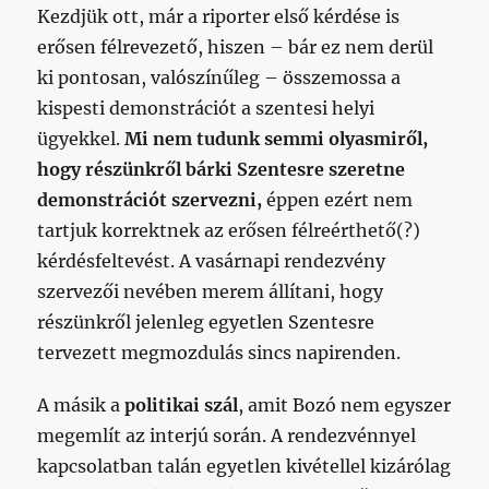
Kezdjük ott, már a riporter első kérdése is
erősen félrevezető, hiszen – bár ez nem derül
ki pontosan, valószínűleg – összemossa a
kispesti demonstrációt a szentesi helyi
ügyekkel.
Mi nem tudunk semmi olyasmiről,
hogy részünkről bárki Szentesre szeretne
demonstrációt szervezni,
éppen ezért nem
tartjuk korrektnek az erősen félreérthető(?)
kérdésfeltevést. A vasárnapi rendezvény
szervezői nevében merem állítani, hogy
részünkről jelenleg egyetlen Szentesre
tervezett megmozdulás sincs napirenden.
A másik a
politikai szál
, amit Bozó nem egyszer
megemlít az interjú során. A rendezvénnyel
kapcsolatban talán egyetlen kivétellel kizárólag