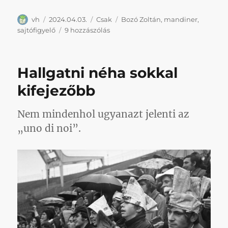
Szerző
Közzétéve
Kategória
Címke
vh
2024.04.03.
Csak
Bozó Zoltán
,
mandiner
,
Szótagolva
sajtófigyelő
9 hozzászólás
írom,
hogy
az
Hallgatni néha sokkal
úgynevezett
írástudók
kifejezőbb
is
megértsék:
Nem mindenhol ugyanazt jelenti az
sza-
runk
„uno di noi”.
a
po-
li-
ti-
ká-
ra
című
bejegyzéshez