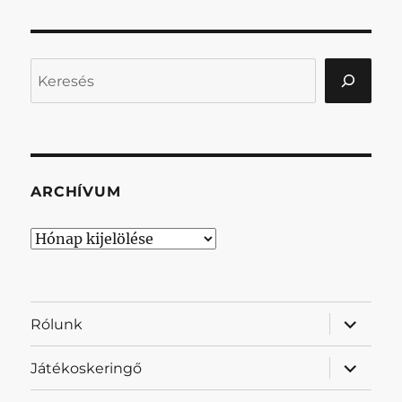
Keresés
ARCHÍVUM
Archívum
almenü
Rólunk
szétnyit
almenü
Játékoskeringő
szétnyit