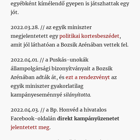
egyébként kímélendő gyepen is játszhattak egy
jót.
2022.03.28. // az egyik miniszter
megjelentetett egy
politikai kortesbeszédet
,
amit jól láthatóan a Bozsik Arénában vettek fel.
2022.04.01. // a Puskás-unokák
állampolgársági bizonyítványait a Bozsik
Arénában adták át, és
ezt a rendezvényt
az
egyik miniszter gyakorlatilag
kampányeseménnyé
silányította.
2022.04.03. // a Bp. Honvéd a hivatalos
Facebook-oldalán
direkt kampányüzenetet
jelentetett meg
.