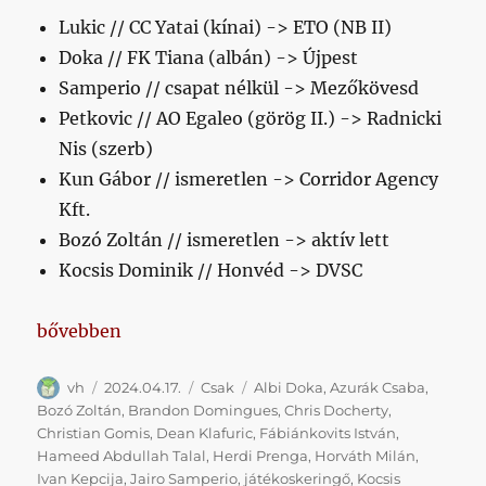
Lukic // CC Yatai (kínai) -> ETO (NB II)
Doka // FK Tiana (albán) -> Újpest
Samperio // csapat nélkül -> Mezőkövesd
Petkovic // AO Egaleo (görög II.) -> Radnicki
Nis (szerb)
Kun Gábor // ismeretlen -> Corridor Agency
Kft.
Bozó Zoltán // ismeretlen -> aktív lett
Kocsis Dominik // Honvéd -> DVSC
„Mi van veletek Honvédként kieső csapat nagyszerű 
bővebben
Szerző
Közzétéve
Kategória
Címke
vh
2024.04.17.
Csak
Albi Doka
,
Azurák Csaba
,
Bozó Zoltán
,
Brandon Domingues
,
Chris Docherty
,
Christian Gomis
,
Dean Klafuric
,
Fábiánkovits István
,
Hameed Abdullah Talal
,
Herdi Prenga
,
Horváth Milán
,
Ivan Kepcija
,
Jairo Samperio
,
játékoskeringő
,
Kocsis