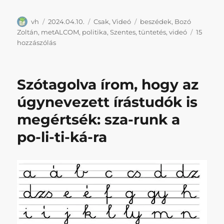
Szerző
Közzétéve
Kategória
Címke
vh
2024.04.10.
Csak
,
Videó
beszédek
,
Bozó
Zoltán
,
metALCOM
,
politika
,
Szentes
,
tüntetés
,
videó
15
Keresd
hozzászólás
a
poltikai
szálat!
Szótagolva írom, hogy az
(Mert
mi
úgynevezett írástudók is
nem
megértsék: sza-runk a
találjuk.)
című
po-li-ti-ká-ra
bejegyzéshez