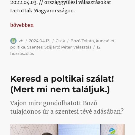
2022.04.03. // országgyűlési választásokat
tartottak Magyarországon.
„Amikor Bozó a Honvéd kapcsán politikáról beszél,
bővebben
Szerző
Közzétéve
Kategória
Címke
vh
2024.04.13.
Csak
Bozó Zoltán
,
kurvaélet
,
politika
,
Szentes
,
Szijjártó Péter
,
választás
12
Amikor
hozzászólás
Bozó
a
Honvéd
Keresd a poltikai szálat!
kapcsán
politikáról
(Mert mi nem találjuk.)
beszél,
egészen
Vajon mire gondolhatott Bozó
könnyedén
túllép
tulajdonos úr a szentesi tévé adásában?
pár
apróságon
című