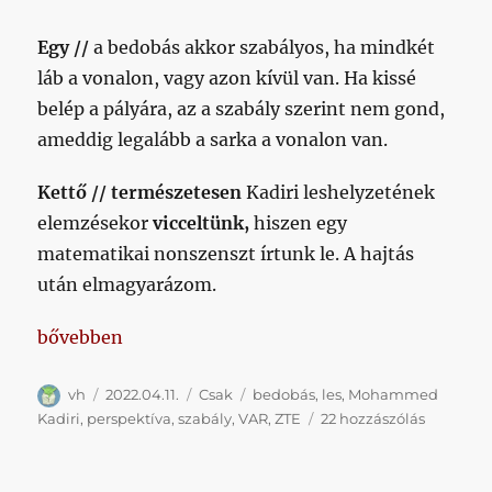
Egy //
a bedobás akkor szabályos, ha mindkét
láb a vonalon, vagy azon kívül van. Ha kissé
belép a pályára, az a szabály szerint nem gond,
ameddig legalább a sarka a vonalon van.
Kettő //
természetesen
Kadiri leshelyzetének
elemzésekor
vicceltünk,
hiszen egy
matematikai nonszenszt írtunk le. A hajtás
után elmagyarázom.
„Két apróság a szombati poszthoz”
bővebben
Szerző
Közzétéve
Kategória
Címke
vh
2022.04.11.
Csak
bedobás
,
les
,
Mohammed
Két
Kadiri
,
perspektíva
,
szabály
,
VAR
,
ZTE
22 hozzászólás
apróság
a
szombati