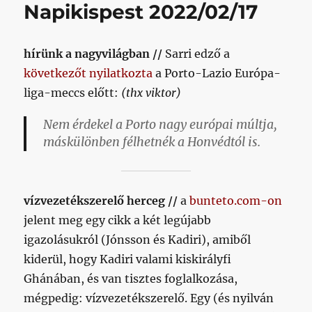
Napikispest 2022/02/17
poszthoz
című
bejegyzé
hírünk a nagyvilágban //
Sarri edző a
következőt nyilatkozta
a Porto-Lazio Európa-
liga-meccs előtt:
(thx viktor)
Nem érdekel a Porto nagy európai múltja,
máskülönben félhetnék a Honvédtól is.
vízvezetékszerelő herceg //
a
bunteto.com-on
jelent meg egy cikk a két legújabb
igazolásukról (Jónsson és Kadiri), amiből
kiderül, hogy Kadiri valami kiskirályfi
Ghánában, és van tisztes foglalkozása,
mégpedig: vízvezetékszerelő. Egy (és nyilván