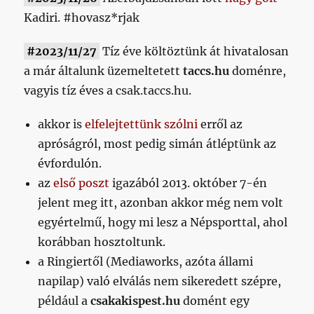
Kadiri. #hovasz*rjak
#2023/11/27
Tíz éve költöztünk át hivatalosan
a már általunk üzemeltetett
taccs.hu
doménre,
vagyis tíz éves a csak.taccs.hu.
akkor is
elfelejtettünk szólni
erről az
apróságról, most pedig simán átléptünk az
évfordulón.
az
első poszt
igazából 2013. október 7-én
jelent meg itt, azonban akkor még nem volt
egyértelmű, hogy mi lesz a Népsporttal, ahol
korábban hosztoltunk.
a Ringiertől (Mediaworks, azóta állami
napilap) való elválás nem sikeredett szépre,
például a
csakakispest.hu
domént egy