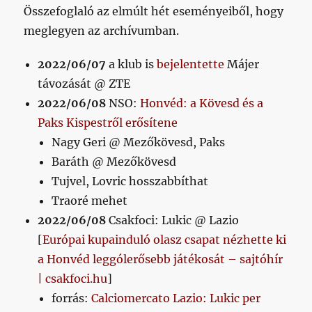
Összefoglaló az elmúlt hét eseményeiből, hogy
meglegyen az archívumban.
2022/06/07
a klub is
bejelentette
Májer
távozását @ ZTE
2022/06/08
NSO:
Honvéd: a Kövesd és a
Paks Kispestről erősítene
Nagy Geri @ Mezőkövesd, Paks
Baráth @ Mezőkövesd
Tujvel, Lovric hosszabbíthat
Traoré mehet
2022/06/08
Csakfoci: Lukic @ Lazio
[
Európai kupainduló olasz csapat nézhette ki
a Honvéd leggólerősebb játékosát – sajtóhír
| csakfoci.hu
]
forrás:
Calciomercato Lazio: Lukic per