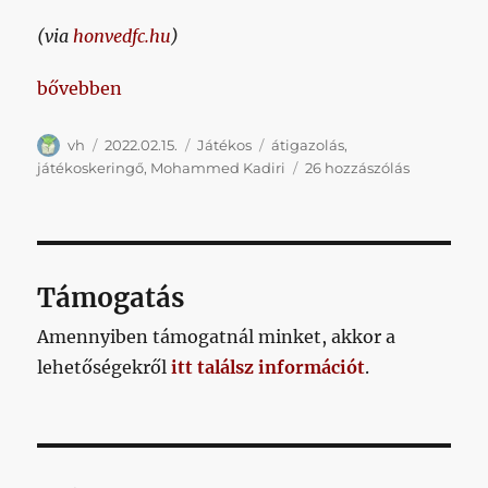
(via
honvedfc.hu
)
„Mohammed Kadiri @ Kispest”
bővebben
Szerző
Közzétéve
Kategória
Címke
vh
2022.02.15.
Játékos
átigazolás
,
Mohamme
játékoskeringő
,
Mohammed Kadiri
26 hozzászólás
Kadiri
@
Kispest
című
bejegyzés
Támogatás
Amennyiben támogatnál minket, akkor a
lehetőségekről
itt találsz információt
.