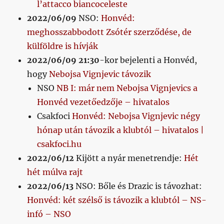
l’attacco biancoceleste
2022/06/09
NSO:
Honvéd:
meghosszabbodott Zsótér szerződése, de
külföldre is hívják
2022/06/09 21:30
-kor bejelenti a Honvéd,
hogy
Nebojsa Vignjevic távozik
NSO
NB I: már nem Nebojsa Vignjevics a
Honvéd vezetőedzője – hivatalos
Csakfoci
Honvéd: Nebojsa Vignjevic négy
hónap után távozik a klubtól – hivatalos |
csakfoci.hu
2022/06/12
Kijött a nyár menetrendje:
Hét
hét múlva rajt
2022/06/13
NSO: Bőle és Drazic is távozhat:
Honvéd: két szélső is távozik a klubtól – NS-
infó – NSO