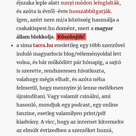
éjszaka leple alatt
sunyi módon lefoglalták
,
és azóta is évről-évre
hosszabbítgatják
.
Igen, azért nem mi/a közösség használja a
csakakispest.hu domént, mert a
magyar
állam blokkolja.
Köszönjük!
a sima
taccs.hu
eredetileg egy több szerzővel
induló magyarfocis blog/véleményoldal lett
volna, és bár működött pár hónapig, a sajtó
is szerette, rendszeresen hivatkozta,
valahogy mégis elhalt, és azóta néha
felmerül, hogy mennyire jó lenne
mellékesen
újraindítani. Vagy valamit csinálni, ami
hasonló, mondjuk egy podcast, egy online
fanzine, esetleg valamilyen print/pdf
kiadvány. A vicc, hogy az internet kitermelte
az elmúlt évtizedben a szerzőket hozzá,