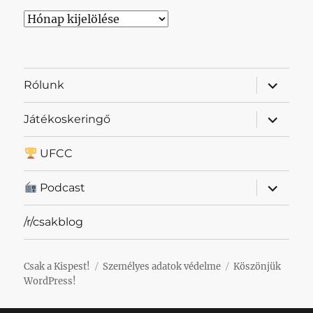
Archívum
almenü
Rólunk
szétnyit
almenü
Játékoskeringő
szétnyit
UFCC
almenü
Podcast
szétnyit
/r/csakblog
Csak a Kispest!
Személyes adatok védelme
Köszönjük
WordPress!