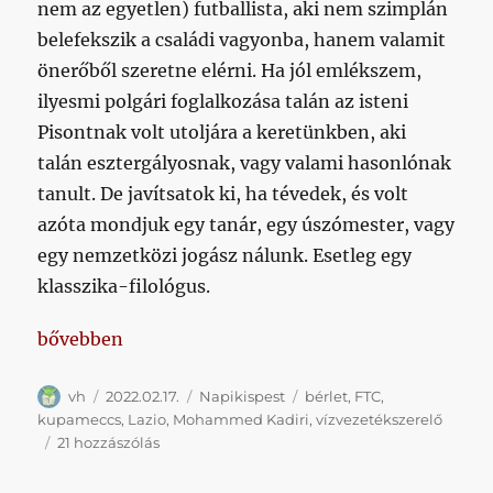
nem az egyetlen) futballista, aki nem szimplán
belefekszik a családi vagyonba, hanem valamit
önerőből szeretne elérni. Ha jól emlékszem,
ilyesmi polgári foglalkozása talán az isteni
Pisontnak volt utoljára a keretünkben, aki
talán esztergályosnak, vagy valami hasonlónak
tanult. De javítsatok ki, ha tévedek, és volt
azóta mondjuk egy tanár, egy úszómester, vagy
egy nemzetközi jogász nálunk. Esetleg egy
klasszika-filológus.
„Napikispest 2022/02/17”
bővebben
Szerző
Közzétéve
Kategória
Címke
vh
2022.02.17.
Napikispest
bérlet
,
FTC
,
kupameccs
,
Lazio
,
Mohammed Kadiri
,
vízvezetékszerelő
Napikispest
21 hozzászólás
2022/02/17
című