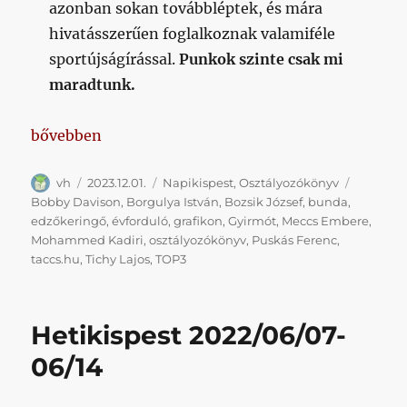
azonban sokan továbbléptek, és mára
hivatásszerűen foglalkoznak valamiféle
sportújságírással.
Punkok szinte csak mi
maradtunk.
„Hetikispest #2023/12/01”
bővebben
Szerző
Közzétéve
Kategória
Címke
vh
2023.12.01.
Napikispest
,
Osztályozókönyv
Bobby Davison
,
Borgulya István
,
Bozsik József
,
bunda
,
edzőkeringő
,
évforduló
,
grafikon
,
Gyirmót
,
Meccs Embere
,
Mohammed Kadiri
,
osztályozókönyv
,
Puskás Ferenc
,
taccs.hu
,
Tichy Lajos
,
TOP3
Hetikispest 2022/06/07-
06/14