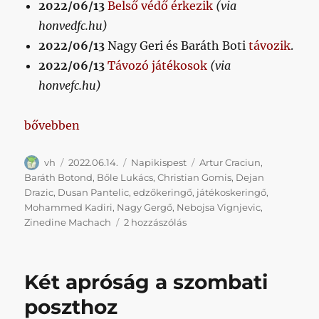
2022/06/13
Belső védő érkezik
(via
honvedfc.hu)
2022/06/13
Nagy Geri és Baráth Boti
távozik
.
2022/06/13
Távozó játékosok
(via
honvefc.hu)
„Hetikispest 2022/06/07-06/14”
bővebben
Szerző
Közzétéve
Kategória
Címke
vh
2022.06.14.
Napikispest
Artur Craciun
,
Baráth Botond
,
Bőle Lukács
,
Christian Gomis
,
Dejan
Drazic
,
Dusan Pantelic
,
edzőkeringő
,
játékoskeringő
,
Mohammed Kadiri
,
Nagy Gergő
,
Nebojsa Vignjevic
,
Hetikispest
Zinedine Machach
2 hozzászólás
2022/06/07-
06/14
című
Két apróság a szombati
bejegyzéshez
poszthoz