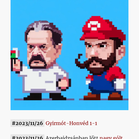
#2023/11/26
Gyirmót-Honvéd 1-1
#2023/11/26
Azerbajdzsánban lőtt
nagy gólt