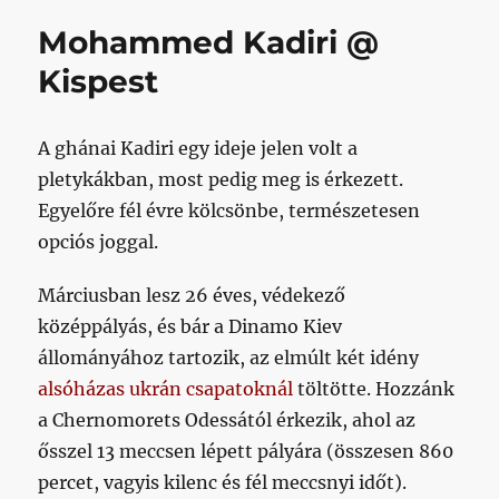
bejegyzéshez
Mohammed Kadiri @
Kispest
A ghánai Kadiri egy ideje jelen volt a
pletykákban, most pedig meg is érkezett.
Egyelőre fél évre kölcsönbe, természetesen
opciós joggal.
Márciusban lesz 26 éves, védekező
középpályás, és bár a Dinamo Kiev
állományához tartozik, az elmúlt két idény
alsóházas ukrán csapatoknál
töltötte. Hozzánk
a Chernomorets Odessától érkezik, ahol az
ősszel 13 meccsen lépett pályára (összesen 860
percet, vagyis kilenc és fél meccsnyi időt).