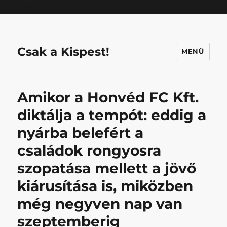
Mastodon
Csak a Kispest!
MENÜ
Amikor a Honvéd FC Kft.
diktálja a tempót: eddig a
nyárba belefért a
családok rongyosra
szopatása mellett a jövő
kiárusítása is, miközben
még negyven nap van
szeptemberig