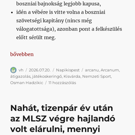
boszniai bajnokság legjobb kapusa,
idén a vébére is vitte volna a boszniai
szövetségi kapitány (nincs még
válogatottsága), azonban pont a felkészülés
előtt sérült meg.
„Kapus, Kisvárda, Arcanum”
bővebben
Szerző
Közzétéve
Kategória
Címke
vh
2026.07.20.
Napikispest
arcanu
,
Arcanum
,
átigazolás
,
játékoskeringő
,
Kisvárda
,
Nemzeti Sport
,
Kapus,
Osman Hadzikic
11 hozzászólás
Kisvárda,
Arcanum
című
Nahát, tizenpár év után
bejegyzéshez
az MLSZ végre hajlandó
volt elárulni, mennyi