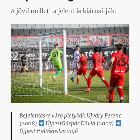
A jövő mellett a jelent is kiárusítják.
Bejelentésre váró pletykák:Ujváry Ferenc
(2008)
ÚjpestGáspár Dávid (2007)
Újpest #játékoskeringő