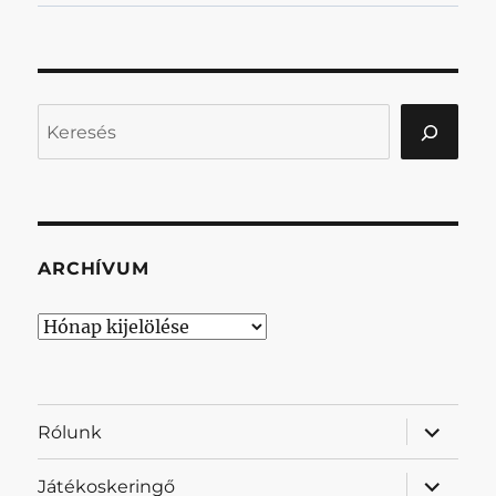
Keresés
ARCHÍVUM
Archívum
almenü
Rólunk
szétnyit
almenü
Játékoskeringő