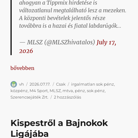
ahogyan a Tippmix hirdetése is
változatlanul megtalálható lesz a mezeken.
A központi bevételek jelentős része
továbbra is a hazai és fiatal labdarúgók…
— MLSZ (@MLSZhivatalos)
July 17,
2026
„Nahát, tizenpár év után az MLSZ végre hajlandó vo
bővebben
Szerző
Közzétéve
Kategória
Címke
vh
2026.07.17.
Csak
irgalmatlan sok pénz
,
közpénz
,
M4 Sport
,
MLSZ
,
mtva
,
pénz
,
sok pénz
,
Nahát,
Szerencsejáték Zrt.
2 hozzászólás
tizenpár
év
után
Kispestről a Bajnokok
az
MLSZ
Ligájába
végre