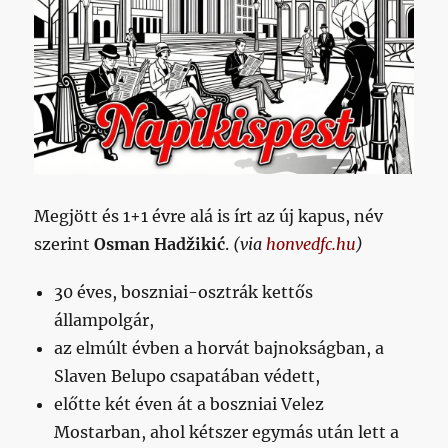
a
csalá
rongy
szopa
melle
a
jövő
kiárus
is,
mikö
Megjött és 1+1 évre alá is írt az új kapus, név
még
negy
szerint
Osman Hadžikić
.
(via
honvedfc.hu
)
nap
van
30 éves, boszniai-osztrák kettős
szept
állampolgár,
című
bejeg
az elmúlt évben a horvát bajnokságban, a
Slaven Belupo csapatában védett,
előtte két éven át a boszniai Velez
Mostarban, ahol kétszer egymás után lett a