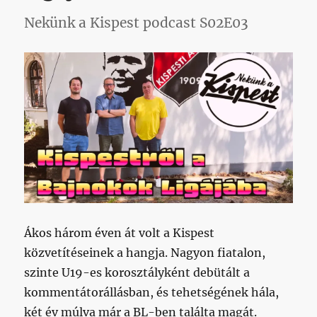
hajlandó
Nekünk a Kispest podcast S02E03
volt
elárulni,
mennyi
közpénzt
oszt
szét
a
klubok
között
című
bejegyzéshez
Ákos három éven át volt a Kispest
közvetítéseinek a hangja. Nagyon fiatalon,
szinte U19-es korosztályként debütált a
kommentátorállásban, és tehetségének hála,
két év múlva már a BL-ben találta magát.