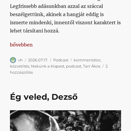
Legfrissebb adásunkban azzal az sráccal
beszélgettünk, akinek a hangját eddig is
ismerte mindenki, innentől viszont karaktert is
lehet társítani hozzá.
„Kispestről a Bajnokok Ligájába”
bővebben
Szerző
Közzétéve
Kategória
Címke
vh
2026.07.17.
Podcast
kommentátor
,
közvetítés
,
Nekünk a Kispest
,
podcast
,
Tarr Ákos
2
Kispestről
hozzászólás
a
Bajnokok
Ligájába
Ég veled, Dezső
című
bejegyzéshez